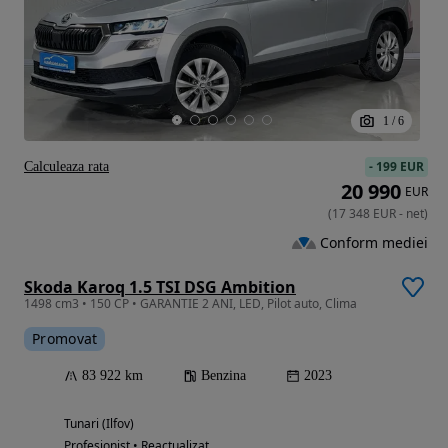
1
/
6
-
199 EUR
Calculeaza rata
20 990
EUR
(
17 348
EUR
-
net
)
Conform mediei
Skoda Karoq 1.5 TSI DSG Ambition
1498 cm3 • 150 CP • GARANTIE 2 ANI, LED, Pilot auto, Clima
Promovat
83 922 km
Benzina
2023
Tunari (Ilfov)
Profesionist • Reactualizat