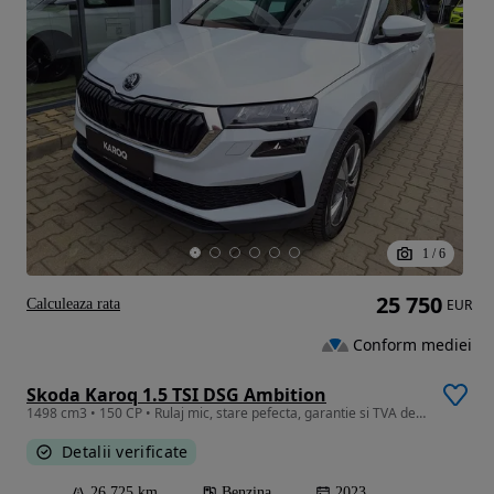
1
/
6
25 750
Calculeaza rata
EUR
Conform mediei
Skoda Karoq 1.5 TSI DSG Ambition
1498 cm3 • 150 CP • Rulaj mic, stare pefecta, garantie si TVA deductibil
Detalii verificate
26 725 km
Benzina
2023