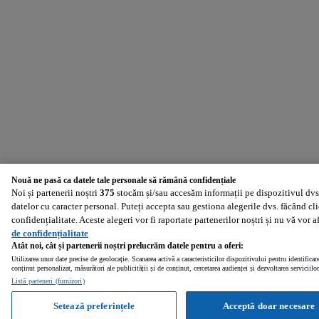
Nouă ne pasă ca datele tale personale să rămână confidențiale
Noi și partenerii noștri
375
stocăm și/sau accesăm informații pe dispozitivul dvs.
datelor cu caracter personal. Puteți accepta sau gestiona alegerile dvs. făcând cl
confidențialitate. Aceste alegeri vor fi raportate partenerilor noștri și nu vă vor 
de confidențialitate
Atât noi, cât și partenerii noștri prelucrăm datele pentru a oferi:
Utilizarea unor date precise de geolocație. Scanarea activă a caracteristicilor dispozitivului pentru identificar
conținut personalizat, măsurători ale publicității și de conținut, cercetarea audienței și dezvoltarea serviciilor
Listă parteneri (furnizori)
Setează preferințele
Acceptă doar necesare