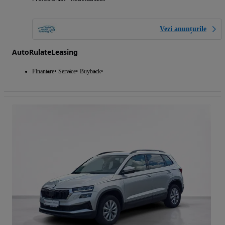
Vezi anunțurile
AutoRulateLeasing
Finantare
Service
Buyback