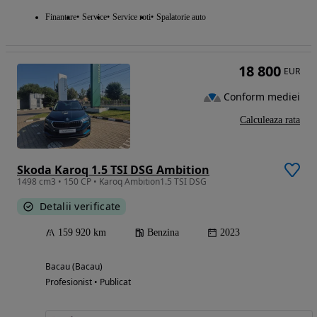
Finantare
Service
Service roti
Spalatorie auto
18 800
EUR
Conform mediei
Calculeaza rata
Skoda Karoq 1.5 TSI DSG Ambition
1498 cm3 • 150 CP • Karoq Ambition1.5 TSI DSG
Detalii verificate
159 920 km
Benzina
2023
Bacau (Bacau)
Profesionist • Publicat