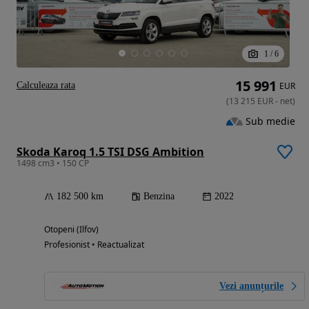
1
/
6
15 991
Calculeaza rata
EUR
(
13 215
EUR
-
net
)
Sub medie
Skoda Karoq 1.5 TSI DSG Ambition
1498 cm3 • 150 CP
182 500 km
Benzina
2022
Otopeni (Ilfov)
Profesionist • Reactualizat
Vezi anunțurile