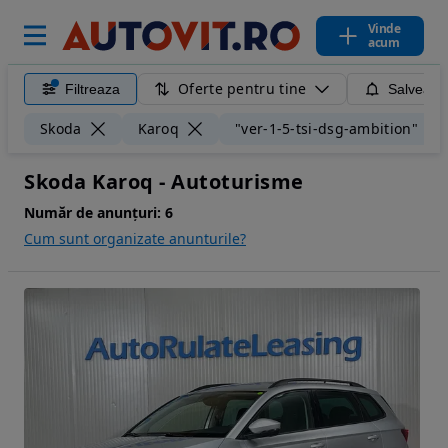
Vinde
acum
Oferte pentru tine
Filtreaza
Salveaza
Skoda
Karoq
"ver-1-5-tsi-dsg-ambition"
Skoda Karoq - Autoturisme
Număr de anunțuri:
6
Cum sunt organizate anunturile?