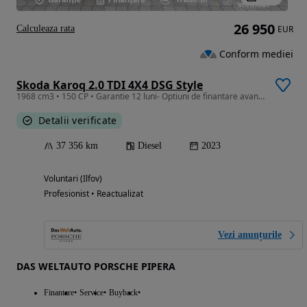
26 950
Calculeaza rata
EUR
Conform mediei
Skoda Karoq 2.0 TDI 4X4 DSG Style
1968 cm3 • 150 CP • Garantie 12 luni- Optiuni de finantare avantajoase
Detalii verificate
37 356 km
Diesel
2023
Voluntari (Ilfov)
Profesionist • Reactualizat
Vezi anunțurile
DAS WELTAUTO PORSCHE PIPERA
Finantare
Service
Buyback