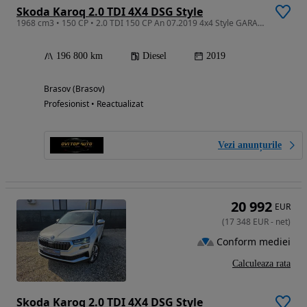
Skoda Karoq 2.0 TDI 4X4 DSG Style
1968 cm3 • 150 CP • 2.0 TDI 150 CP An 07.2019 4x4 Style GARANTIE 1AN/RATE
196 800 km
Diesel
2019
Brasov (Brasov)
Profesionist • Reactualizat
Vezi anunțurile
20 992
EUR
(
17 348
EUR
-
net
)
Conform mediei
Calculeaza rata
Skoda Karoq 2.0 TDI 4X4 DSG Style