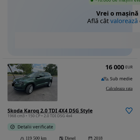
Vrei o mașină
Află cât
valorează
16 000
EUR
Sub medie
Calculeaza rata
Skoda Karoq 2.0 TDI 4X4 DSG Style
1968 cm3 • 150 CP • 2.0 TDI DSG 4x4
Detalii verificate
119 500 km
Diesel
2018