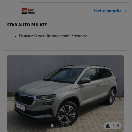
Vezi anunțurile
STAR AUTO RULATE
Finantare
Service
Reparație rapidă
Service roti
1
/
6