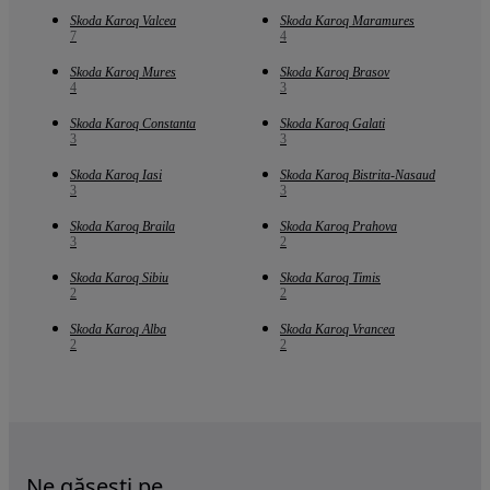
Skoda Karoq Valcea
Skoda Karoq Maramures
7
4
Skoda Karoq Mures
Skoda Karoq Brasov
4
3
Skoda Karoq Constanta
Skoda Karoq Galati
3
3
Skoda Karoq Iasi
Skoda Karoq Bistrita-Nasaud
3
3
Skoda Karoq Braila
Skoda Karoq Prahova
3
2
Skoda Karoq Sibiu
Skoda Karoq Timis
2
2
Skoda Karoq Alba
Skoda Karoq Vrancea
2
2
Ne găsești pe