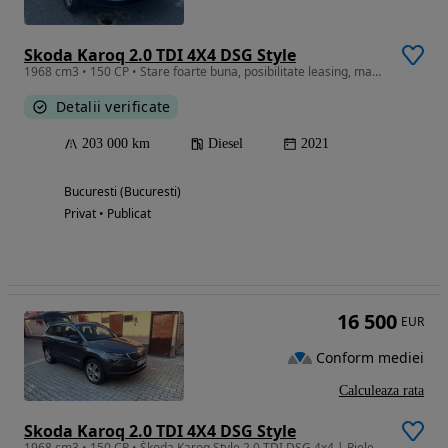
Skoda Karoq 2.0 TDI 4X4 DSG Style
1968 cm3 • 150 CP • Stare foarte buna, posibilitate leasing, masina pe firma
Detalii verificate
203 000 km
Diesel
2021
Bucuresti (Bucuresti)
Privat • Publicat
16 500
EUR
Conform mediei
Calculeaza rata
Skoda Karoq 2.0 TDI 4X4 DSG Style
1968 cm3 • 150 CP • Škoda Karoq Style 2.0 TDI DSG 4x4 | Piele | ACC | Canton | Virtual Coc