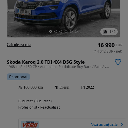
1
/
6
16 990
Calculeaza rata
EUR
(
14 042
EUR
-
net
)
Skoda Karoq 2.0 TDI 4X4 DSG Style
1968 cm3 • 150 CP • Automata - Posibilitate Buy Back / Rate Avans 0% / Garantie 36 Luni
Promovat
160 000 km
Diesel
2022
Bucuresti (Bucuresti)
Profesionist • Reactualizat
Vezi anunțurile