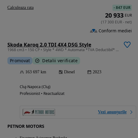
-
847 EUR
Calculeaza rata
20 933
EUR
(
17 300
EUR
-
net
)
Conform mediei
Skoda Karoq 2.0 TDI 4X4 DSG Style
1968 cm3 • 150 CP • Style * 4WD * Automata *TVA Deductibil* Android Auto*Apple CarPlay*ACC
Promovat
Detalii verificate
163 697 km
Diesel
2023
Cluj-Napoca (Cluj)
Profesionist • Reactualizat
Vezi anunțurile
PETNOR MOTORS
Finantare
Asigurare
Buyback