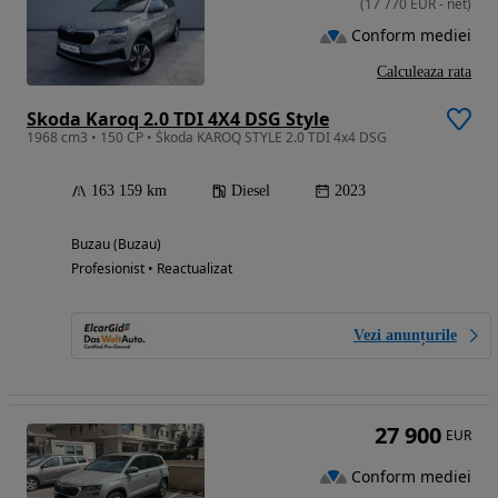
(
17 770
EUR
-
net
)
Conform mediei
Calculeaza rata
Skoda Karoq 2.0 TDI 4X4 DSG Style
1968 cm3 • 150 CP • Škoda KAROQ STYLE 2.0 TDI 4x4 DSG
163 159 km
Diesel
2023
Buzau (Buzau)
Profesionist • Reactualizat
Vezi anunțurile
27 900
EUR
Conform mediei