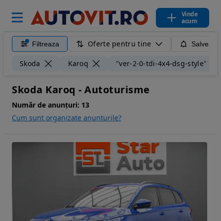
Vinde
acum
Oferte pentru tine
Filtreaza
Salveaza
Skoda
Karoq
"ver-2-0-tdi-4x4-dsg-style"
Skoda Karoq - Autoturisme
Număr de anunțuri:
13
Cum sunt organizate anunturile?