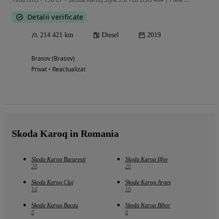
Detalii verificate
214 421 km
Diesel
2019
Brasov (Brasov)
Privat • Reactualizat
Skoda Karoq in Romania
Skoda Karoq Bucuresti
Skoda Karoq Ilfov
28
20
Skoda Karoq Cluj
Skoda Karoq Arges
14
10
Skoda Karoq Bacau
Skoda Karoq Bihor
8
8