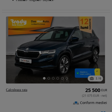
1
/
6
25 500
Calculeaza rata
EUR
(
21 075
EUR
-
net
)
Conform mediei