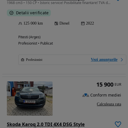
1968 cm3 • 150 CP • Istoric service! Posibilitate finantare! TVA deductibil! Garantie!
Detalii verificate
125 000 km
Diesel
2022
Pitesti (Arges)
Profesionist • Publicat
Vezi anunțurile
Profesionist
15 900
EUR
Conform mediei
Calculeaza rata
Skoda Karoq 2.0 TDI 4X4 DSG Style