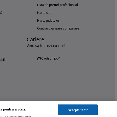
Lista de preturi profesionisti
u?
Harta site
Harta judetelor
Contract vanzare cumparare
Cariere
Vino sa lucrezi cu noi!
Cauți un job?
abila
le pentru a oferi:
Acceptă toate
ivă a caracteristicilor