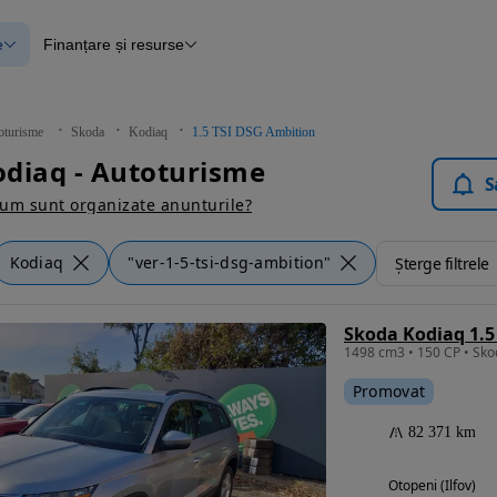
e
Finanțare și resurse
e
Finanțare
e
Instrument de evaluare a mașinii
Raport al istoricului vehiculului
ce
Blog Autovit.ro
oturisme
Skoda
Kodiaq
1.5 TSI DSG Ambition
anțare
diaq - Autoturisme
lii verificate
S
um sunt organizate anunturile?
Kodiaq
"ver-1-5-tsi-dsg-ambition"
Șterge filtrele
Skoda Kodiaq 1.5
1498 cm3 • 150 CP • Sko
Promovat
82 371 km
Otopeni (Ilfov)