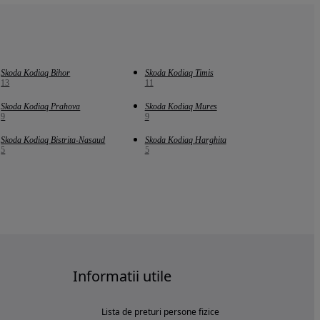
Skoda Kodiaq Bihor
Skoda Kodiaq Timis
13
11
Skoda Kodiaq Prahova
Skoda Kodiaq Mures
9
9
Skoda Kodiaq Bistrita-Nasaud
Skoda Kodiaq Harghita
5
5
Informatii utile
Lista de preturi persone fizice