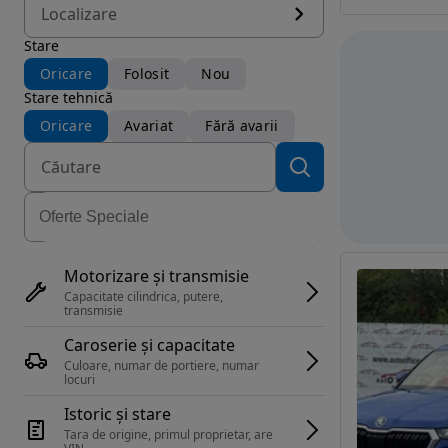
Localizare
Stare
Oricare
Folosit
Nou
Stare tehnică
Oricare
Avariat
Fără avarii
Motorizare și transmisie
Capacitate cilindrica, putere, 
transmisie
Caroserie și capacitate
Culoare, numar de portiere, numar 
locuri
Istoric și stare
Tara de origine, primul proprietar, are 