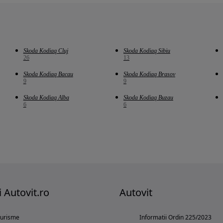
Skoda Kodiaq Cluj
Skoda Kodiaq Sibiu
26
13
Skoda Kodiaq Bacau
Skoda Kodiaq Brasov
9
9
Skoda Kodiaq Alba
Skoda Kodiaq Buzau
6
6
i Autovit.ro
Autovit
turisme
Informatii Ordin 225/2023