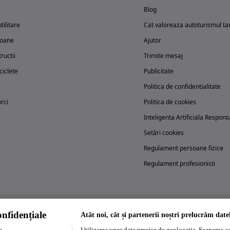
Blog
tilitare
Cat valoreaza autoturismul ta
oane
Ajutor
ructii
Trimite mesaj
iclete
Publicitate
Politica de confidentialitate
rci
Politica de cookies
Inteligenta Artificiala Respons
Setări cookies
Regulament persoane fizice
Regulament profesionisti
nfidențiale
Atât noi, cât și partenerii noștri prelucrăm date
Utilizarea unor date precise de geolocație. Scanarea act