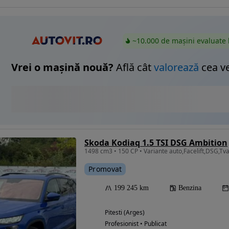
~10.000 de mașini evaluate 
Vrei o mașină nouă?
Află cât
valorează
cea v
Skoda Kodiaq 1.5 TSI DSG Ambition
1498 cm3 • 150 CP • Variante auto,Facelift,DSG,Tva
Promovat
199 245 km
Benzina
Pitesti (Arges)
Profesionist • Publicat