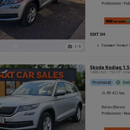
Profesionist • Pub
SIXT SH
Finantare
Service
1
/
6
Skoda Kodiaq 1.5
Promovat
Det
89 412 km
Bacau (Bacau)
Profesionist • Rea