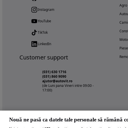
Agro
Instagram
Autou
YouTube
Cami
Const
TikTok
Motoc
LinkedIn
Piese
Customer support
Remo
(031) 630 1716
(031) 860 9090
ajutor@autovit.ro
(de Luni pana Vineri intre 09:00 -
17:00)
Nouă ne pasă ca datele tale personale să rămână co