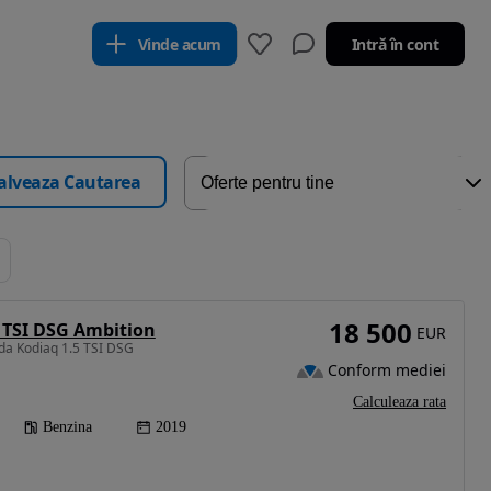
Vinde acum
Intră în cont
alveaza Cautarea
18 500
 TSI DSG Ambition
EUR
da Kodiaq 1.5 TSI DSG
Conform mediei
Calculeaza rata
Benzina
2019