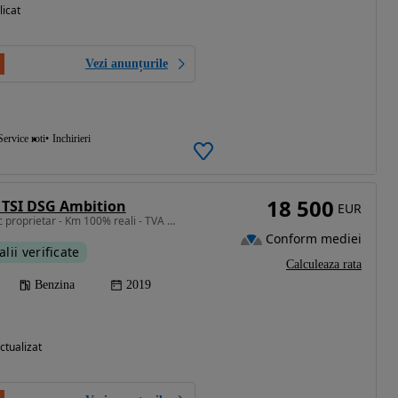
licat
Vezi anunțurile
Service roti
Inchirieri
18 500
 TSI DSG Ambition
EUR
1498 cm3 • 150 CP • Unic proprietar - Km 100% reali - TVA deductibil
Conform mediei
alii verificate
Calculeaza rata
Benzina
2019
ctualizat