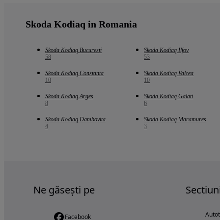
Skoda Kodiaq in Romania
Skoda Kodiaq Bucuresti
Skoda Kodiaq Ilfov
58
53
Skoda Kodiaq Constanta
Skoda Kodiaq Valcea
10
10
Skoda Kodiaq Arges
Skoda Kodiaq Galati
8
6
Skoda Kodiaq Dambovita
Skoda Kodiaq Maramures
4
3
Ne găsești pe
Sectiun
Auto
Facebook