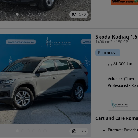
1
/
6
Eligibil pentru
finantare
Skoda Kodiaq 1.5
1498 cm3 • 150 CP
Promovat
81 300 km
Voluntari (Ilfov)
Profesionist • Rea
Cars and Care Roma
Finantare
Foaie de r
1
/
6