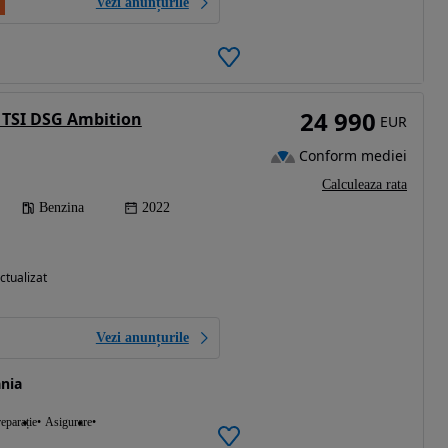
Vezi anunțurile
24 990
 TSI DSG Ambition
EUR
Conform mediei
Calculeaza rata
Benzina
2022
ctualizat
Vezi anunțurile
nia
eparație
Asigurare