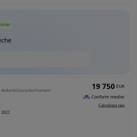
lunar
eche
19 750
EUR
 deductibil,Garantie,Finantare
Conform mediei
Calculeaza rata
2022