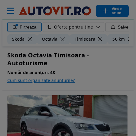
Vinde
acum
Oferte pentru tine
Filtreaza
Salveaza
Skoda
Octavia
Timisoara
50 km
Skoda Octavia Timisoara -
Autoturisme
Număr de anunțuri:
48
Cum sunt organizate anunturile?