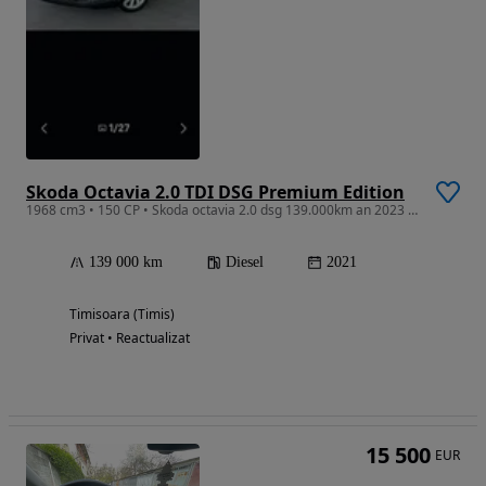
Skoda Octavia 2.0 TDI DSG Premium Edition
1968 cm3 • 150 CP • Skoda octavia 2.0 dsg 139.000km an 2023 head up display memory masaj
139 000 km
Diesel
2021
Timisoara (Timis)
Privat • Reactualizat
15 500
EUR