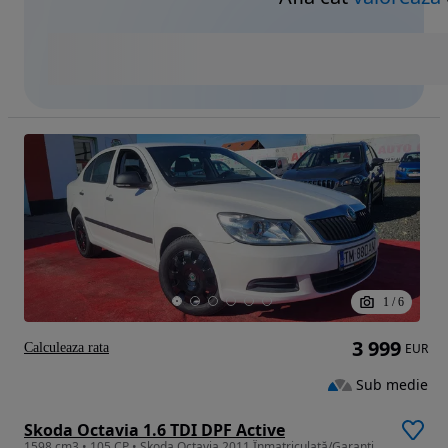
1
/
6
3 999
Calculeaza rata
EUR
Sub medie
Skoda Octavia 1.6 TDI DPF Active
1598 cm3 • 105 CP • Skoda Octavia 2011 Înmatriculată/Garanție/Rate Finanțare/LivrareGR