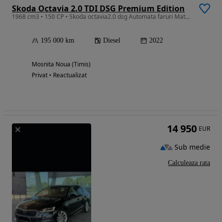
Skoda Octavia 2.0 TDI DSG Premium Edition
1968 cm3 • 150 CP • Skoda octavia2.0 dsg Automata faruri Matrix volan incalzit
195 000 km
Diesel
2022
Mosnita Noua (Timis)
Privat • Reactualizat
14 950
EUR
Sub medie
Calculeaza rata