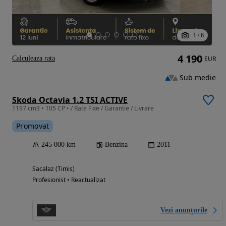
1
/
6
4 190
Calculeaza rata
EUR
Sub medie
Skoda Octavia 1.2 TSI ACTIVE
1197 cm3 • 105 CP • / Rate Fixe / Garantie / Livrare
Promovat
245 000 km
Benzina
2011
Sacalaz (Timis)
Profesionist • Reactualizat
Vezi anunțurile