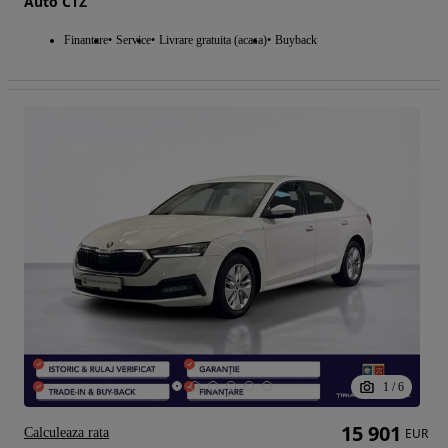
Auto CTZ
Finantare
Service
Livrare gratuita (acasa)
Buyback
1
/
6
15 901
Calculeaza rata
EUR