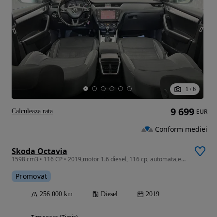
1
/
6
9 699
Calculeaza rata
EUR
Conform mediei
Skoda Octavia
1598 cm3 • 116 CP • 2019,motor 1.6 diesel, 116 cp, automata,euro 6,LIVRARE ,GARANTIE
Promovat
256 000 km
Diesel
2019