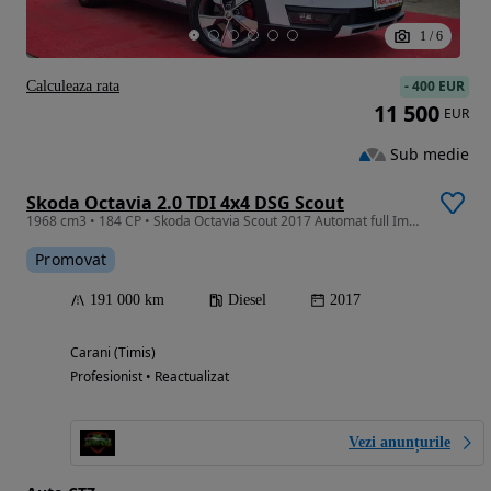
1
/
6
-
400 EUR
Calculeaza rata
11 500
EUR
Sub medie
Skoda Octavia 2.0 TDI 4x4 DSG Scout
1968 cm3 • 184 CP • Skoda Octavia Scout 2017 Automat full Impecabilă/Garanție/Rate Fixe
Promovat
191 000 km
Diesel
2017
Carani (Timis)
Profesionist • Reactualizat
Vezi anunțurile