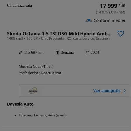
17 999
Calculeaza rata
EUR
(
14 875
EUR
-
net
)
Conform mediei
Skoda Octavia 1.5 TSI DSG Mild Hybrid Ambition
1498 cm3 • 150 CP • Unic Proprietar RO, carte service, Scaune incalzite
115 697 km
Benzina
2023
Mosnita Noua (Timis)
Profesionist • Reactualizat
Vezi anunțurile
Davesia Auto
Finantare
Livrare gratuita (acasa)