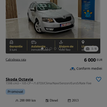
1
/
6
6 000
Calculeaza rata
EUR
Conform mediei
Skoda Octavia
1598 cm3 • 105 CP • /1.6TDI/Clima/Navi/Senzori/Euro5/Rate Fixe
Promovat
288 000 km
Diesel
2013