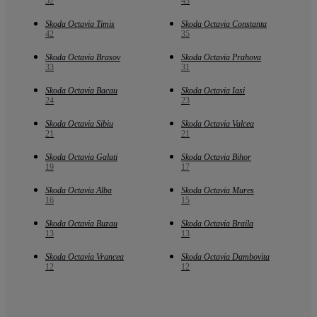
52
43
Skoda Octavia Timis
Skoda Octavia Constanta
42
35
Skoda Octavia Brasov
Skoda Octavia Prahova
33
31
Skoda Octavia Bacau
Skoda Octavia Iasi
24
23
Skoda Octavia Sibiu
Skoda Octavia Valcea
21
21
Skoda Octavia Galati
Skoda Octavia Bihor
19
17
Skoda Octavia Alba
Skoda Octavia Mures
16
15
Skoda Octavia Buzau
Skoda Octavia Braila
13
13
Skoda Octavia Vrancea
Skoda Octavia Dambovita
12
12