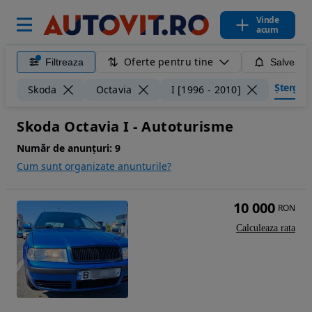
Vinde
acum
Oferte pentru tine
Filtreaza
Salveaza
Șterge fi
Skoda
Octavia
I [1996 - 2010]
Skoda Octavia I - Autoturisme
Număr de anunțuri:
9
Cum sunt organizate anunturile?
10 000
RON
Calculeaza rata