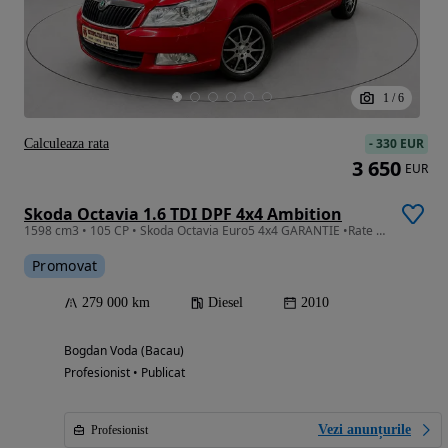
1
/
6
-
330 EUR
Calculeaza rata
3 650
EUR
Skoda Octavia 1.6 TDI DPF 4x4 Ambition
1598 cm3 • 105 CP • Skoda Octavia Euro5 4x4 GARANTIE •Rate Fixe-Avans O%
Promovat
279 000 km
Diesel
2010
Bogdan Voda (Bacau)
Profesionist • Publicat
Vezi anunțurile
Profesionist