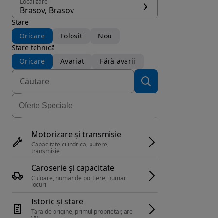
Localizare
Brasov, Brasov
Stare
Oricare
Folosit
Nou
Stare tehnică
Oricare
Avariat
Fără avarii
Motorizare și transmisie
Capacitate cilindrica, putere, 
transmisie
Caroserie și capacitate
Culoare, numar de portiere, numar 
locuri
Istoric și stare
Tara de origine, primul proprietar, are 