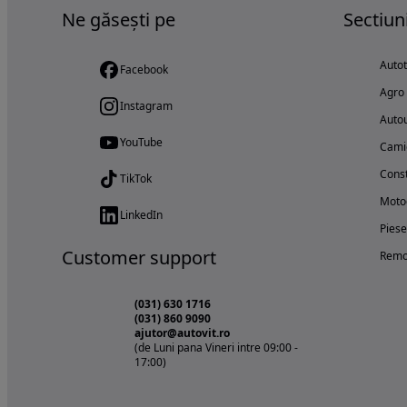
Ne găsești pe
Sectiun
Auto
Facebook
Agro
Instagram
Autou
YouTube
Cami
Const
TikTok
Motoc
LinkedIn
Piese
Customer support
Remo
(031) 630 1716
(031) 860 9090
ajutor@autovit.ro
(de Luni pana Vineri intre 09:00 -
17:00)