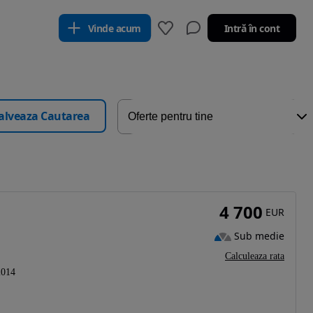
Vinde acum
Intră în cont
alveaza Cautarea
4 700
EUR
Sub medie
Calculeaza rata
2014