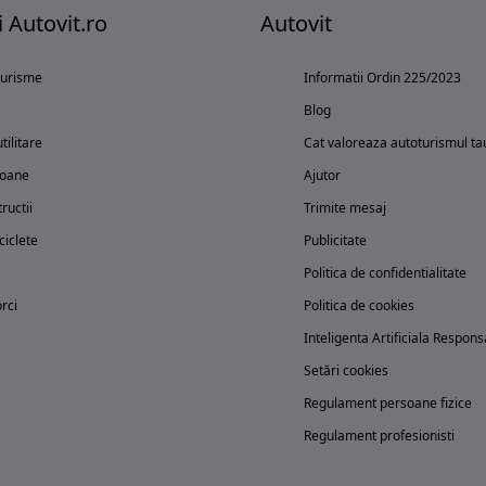
i Autovit.ro
Autovit
turisme
Informatii Ordin 225/2023
Blog
tilitare
Cat valoreaza autoturismul ta
oane
Ajutor
ructii
Trimite mesaj
iclete
Publicitate
Politica de confidentialitate
rci
Politica de cookies
Inteligenta Artificiala Respons
Setări cookies
Regulament persoane fizice
Regulament profesionisti