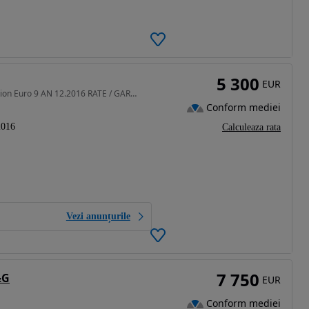
5 300
EUR
1422 cm3 • 90 CP • 1.4 TDI 90 CP Spaceback Ambition Euro 9 AN 12.2016 RATE / GARANTIE 1AN
Conform mediei
2016
Calculeaza rata
Vezi anunțurile
7 750
&G
EUR
Conform mediei