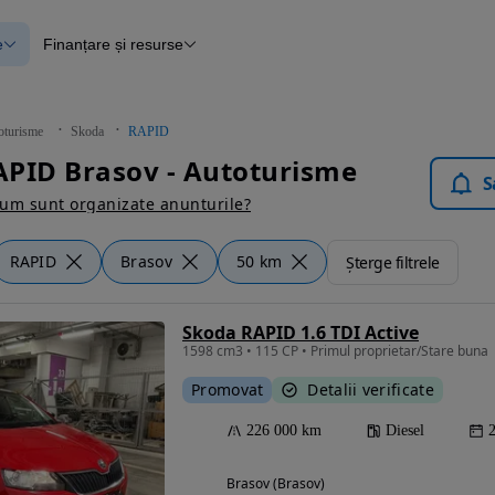
e
Finanțare și resurse
e
Finanțare
e
Instrument de evaluare a mașinii
Raport al istoricului vehiculului
ce
Blog Autovit.ro
oturisme
Skoda
RAPID
anțare
PID Brasov - Autoturisme
lii verificate
S
um sunt organizate anunturile?
RAPID
Brasov
50 km
Șterge filtrele
Skoda RAPID 1.6 TDI Active
1598 cm3 • 115 CP • Primul proprietar/Stare buna
Promovat
Detalii verificate
226 000 km
Diesel
Brasov (Brasov)