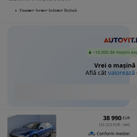
Finantare
Service
Inchirieri
Buyback
~10.000 de mașini ev
Vrei o mașină
Află cât
valorează
38 990
EUR
(
32 223
EUR
-
net
)
Conform mediei