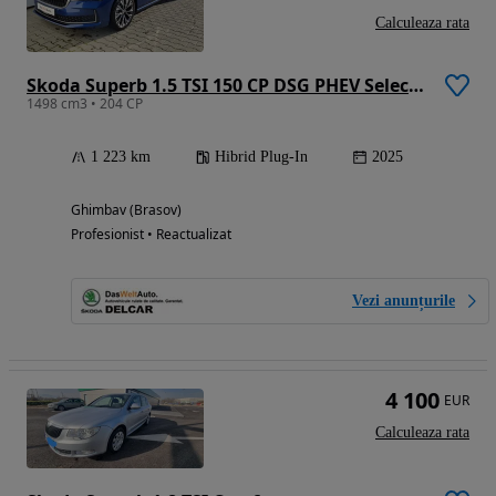
Calculeaza rata
Skoda Superb 1.5 TSI 150 CP DSG PHEV Selection
1498 cm3 • 204 CP
1 223 km
Hibrid Plug-In
2025
Ghimbav (Brasov)
Profesionist • Reactualizat
Vezi anunțurile
4 100
EUR
Calculeaza rata