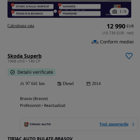
1
/
6
12 990
Calculeaza rata
EUR
(
10 736
EUR
-
net
)
Conform mediei
Skoda Superb
1968 cm3 • 140 CP
Detalii verificate
97 641 km
Diesel
2014
Brasov (Brasov)
Profesionist • Reactualizat
Vezi anunțurile
TIRIAC AUTO RULATE-BRASOV