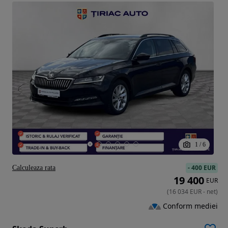
1
/
6
-
400 EUR
Calculeaza rata
19 400
EUR
(
16 034
EUR
-
net
)
Conform mediei