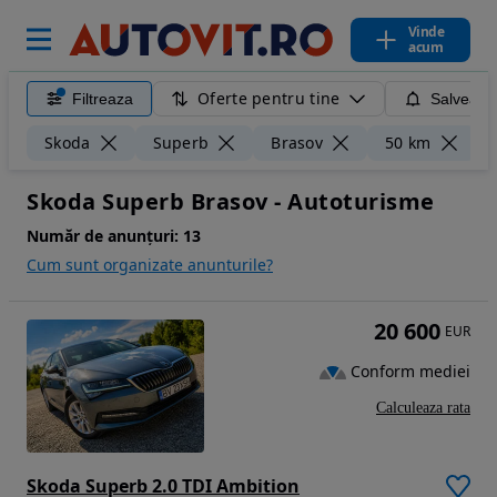
Vinde
acum
Oferte pentru tine
Filtreaza
Salveaza
Ș
Skoda
Superb
Brasov
50 km
Skoda Superb Brasov - Autoturisme
Număr de anunțuri:
13
Cum sunt organizate anunturile?
20 600
EUR
Conform mediei
Calculeaza rata
Skoda Superb 2.0 TDI Ambition