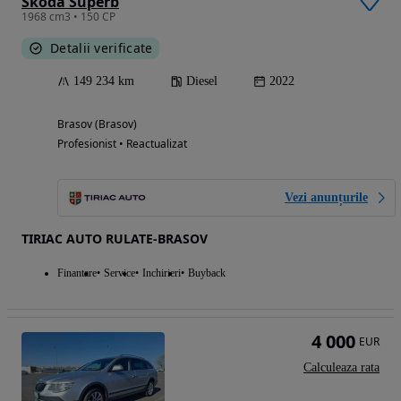
Skoda Superb
1968 cm3 • 150 CP
Detalii verificate
149 234 km
Diesel
2022
Brasov (Brasov)
Profesionist • Reactualizat
Vezi anunțurile
TIRIAC AUTO RULATE-BRASOV
Finantare
Service
Inchirieri
Buyback
4 000
EUR
Calculeaza rata