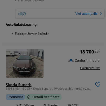
Vezi anunțurile
AutoRulateLeasing
Finantare
Service
Buyback
18 700
EUR
Conform mediei
Calculeaza rata
Skoda Superb
1498 cm3 • 150 CP • Skoda Superb , TVA deductibil, merita vizionata
Promovat
Detalii verificate
71 000 km
Benzina
2021