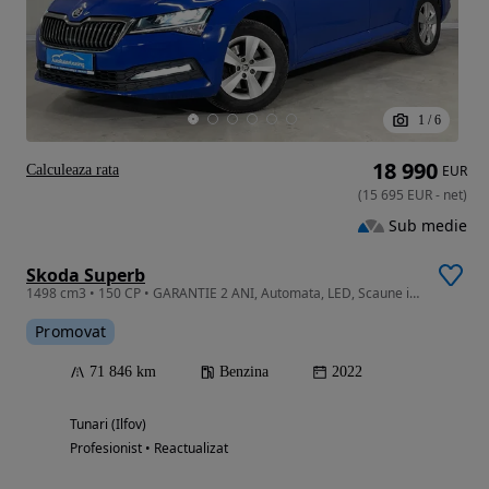
1
/
6
18 990
Calculeaza rata
EUR
(
15 695
EUR
-
net
)
Sub medie
Skoda Superb
1498 cm3 • 150 CP • GARANTIE 2 ANI, Automata, LED, Scaune incalzite, Pilot auto
Promovat
71 846 km
Benzina
2022
Tunari (Ilfov)
Profesionist • Reactualizat