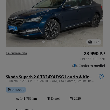
1
/
6
23 990
Calculeaza rata
EUR
(
19 827
EUR
-
net
)
Conform mediei
Skoda Superb 2.0 TDI 4X4 DSG Laurin & Klement
1968 cm3 • 200 CP • GARANTIE 2 ANI, 4X4, Canton, Scaune incalzite, Piele
Promovat
141 786 km
Diesel
2020