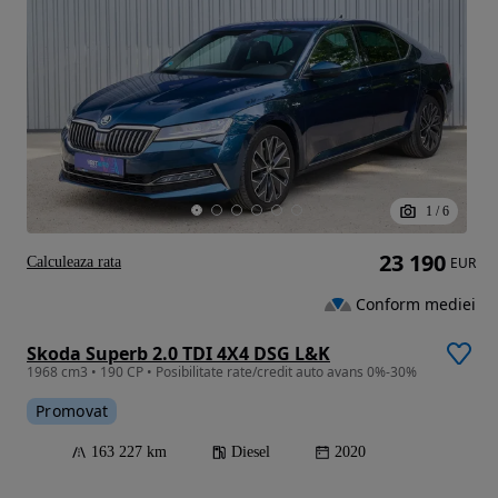
1
/
6
23 190
Calculeaza rata
EUR
Conform mediei
Skoda Superb 2.0 TDI 4X4 DSG L&K
1968 cm3 • 190 CP • Posibilitate rate/credit auto avans 0%-30%
Promovat
163 227 km
Diesel
2020