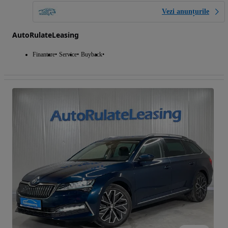
Vezi anunțurile
AutoRulateLeasing
Finantare
Service
Buyback