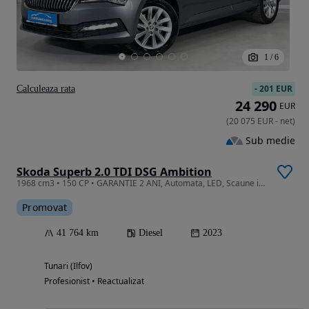
1
/
6
-
201 EUR
Calculeaza rata
24 290
EUR
(
20 075
EUR
-
net
)
Sub medie
Skoda Superb 2.0 TDI DSG Ambition
1968 cm3 • 150 CP • GARANTIE 2 ANI, Automata, LED, Scaune incalzite, Pilot auto
Promovat
41 764 km
Diesel
2023
Tunari (Ilfov)
Profesionist • Reactualizat