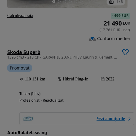
1
/
6
-
499 EUR
Calculeaza rata
21 490
EUR
(
17 761
EUR
-
net
)
Conform mediei
Skoda Superb
1395 cm3 • 218 CP • GARANTIE 2 ANI, PHEV, Laurin & Klement, Piele, Scaune incalzite
Promovat
110 131 km
Hibrid Plug-In
2022
Tunari (Ilfov)
Profesionist • Reactualizat
Vezi anunțurile
AutoRulateLeasing