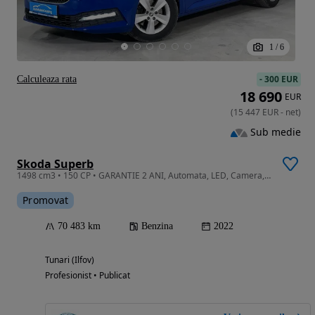
1
/
6
-
300 EUR
Calculeaza rata
18 690
EUR
(
15 447
EUR
-
net
)
Sub medie
Skoda Superb
1498 cm3 • 150 CP • GARANTIE 2 ANI, Automata, LED, Camera, Scaune incalzite
Promovat
70 483 km
Benzina
2022
Tunari (Ilfov)
Profesionist • Publicat