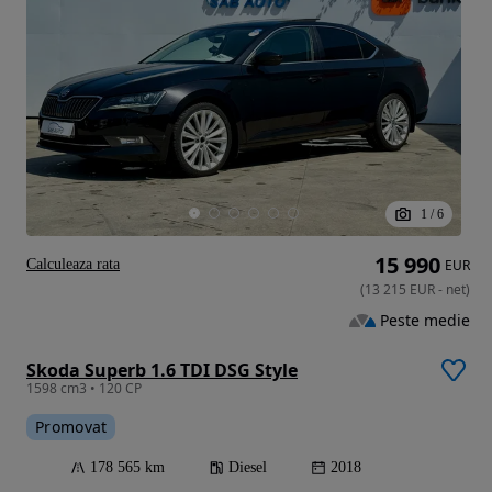
1
/
6
15 990
Calculeaza rata
EUR
(
13 215
EUR
-
net
)
Peste medie
Skoda Superb 1.6 TDI DSG Style
1598 cm3 • 120 CP
Promovat
178 565 km
Diesel
2018