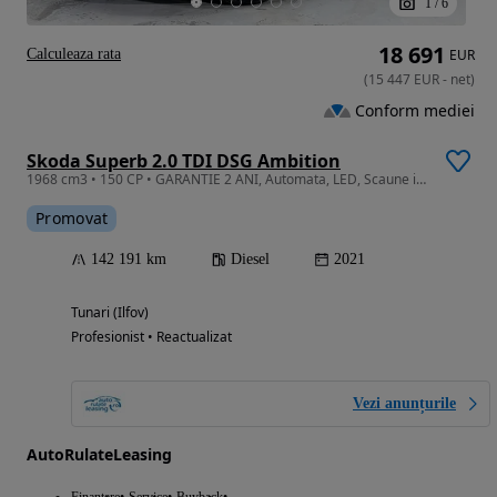
1
/
6
18 691
Calculeaza rata
EUR
(
15 447
EUR
-
net
)
Conform mediei
Skoda Superb 2.0 TDI DSG Ambition
1968 cm3 • 150 CP • GARANTIE 2 ANI, Automata, LED, Scaune incalzite, Pilot auto
Promovat
142 191 km
Diesel
2021
Tunari (Ilfov)
Profesionist • Reactualizat
Vezi anunțurile
AutoRulateLeasing
Finantare
Service
Buyback