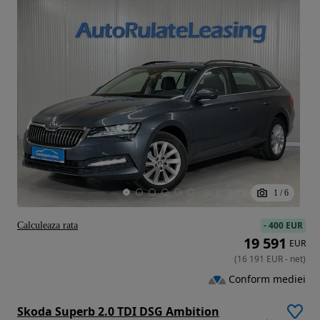
1
/
6
-
400 EUR
Calculeaza rata
19 591
EUR
(
16 191
EUR
-
net
)
Conform mediei
Skoda Superb 2.0 TDI DSG Ambition