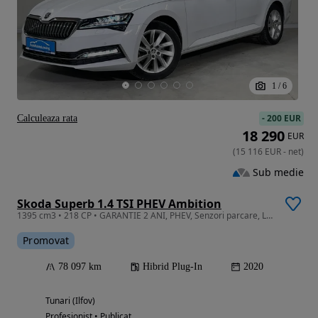
1
/
6
-
200 EUR
Calculeaza rata
18 290
EUR
(
15 116
EUR
-
net
)
Sub medie
Skoda Superb 1.4 TSI PHEV Ambition
1395 cm3 • 218 CP • GARANTIE 2 ANI, PHEV, Senzori parcare, LED, Scaune incalzite
Promovat
78 097 km
Hibrid Plug-In
2020
Tunari (Ilfov)
Profesionist • Publicat