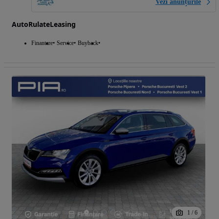
Vezi anunțurile
AutoRulateLeasing
Finantare
Service
Buyback
1
/
6