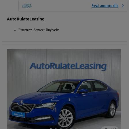
Vezi anunțurile
AutoRulateLeasing
Finantare
Service
Buyback