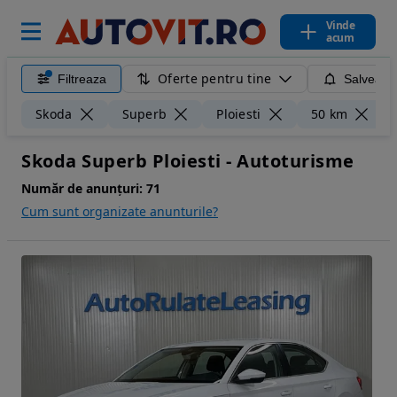
Vinde
acum
Oferte pentru tine
Filtreaza
Salveaza
Ș
Skoda
Superb
Ploiesti
50 km
Skoda Superb Ploiesti - Autoturisme
Număr de anunțuri:
71
Cum sunt organizate anunturile?