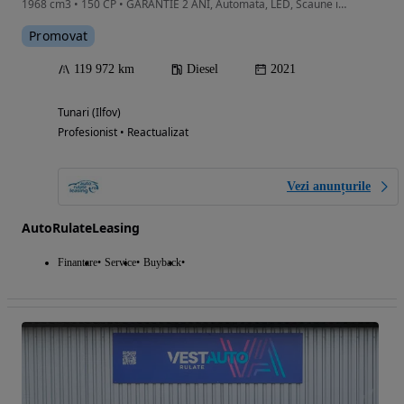
1968 cm3 • 150 CP • GARANTIE 2 ANI, Automata, LED, Scaune incalzite, Pilot auto, Camera
Promovat
119 972 km
Diesel
2021
Tunari (Ilfov)
Profesionist • Reactualizat
Vezi anunțurile
AutoRulateLeasing
Finantare
Service
Buyback