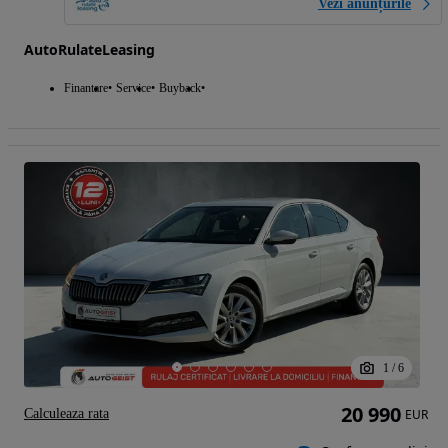
Vezi anunțurile
AutoRulateLeasing
Finantare
Service
Buyback
1
/
6
20 990
Calculeaza rata
EUR