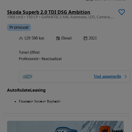
Skoda Superb 2.0 TDI DSG Ambition
1968 cm3 • 150 CP • GARANTIE 2 ANI, Automata, LED, Camera, Scaune incalzite
Promovat
129 588 km
Diesel
2021
Tunari (Ilfov)
Profesionist • Reactualizat
Vezi anunțurile
AutoRulateLeasing
Finantare
Service
Buyback