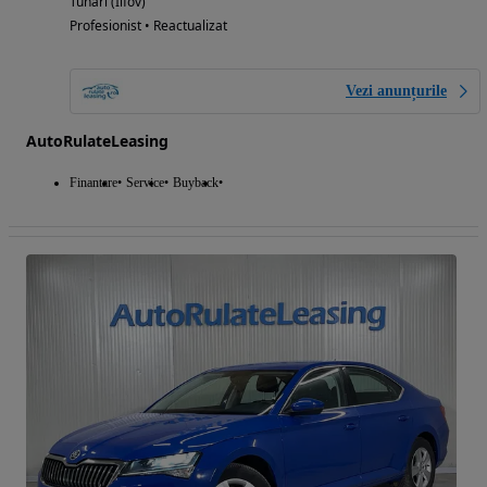
Tunari (Ilfov)
Profesionist • Reactualizat
Vezi anunțurile
AutoRulateLeasing
Finantare
Service
Buyback