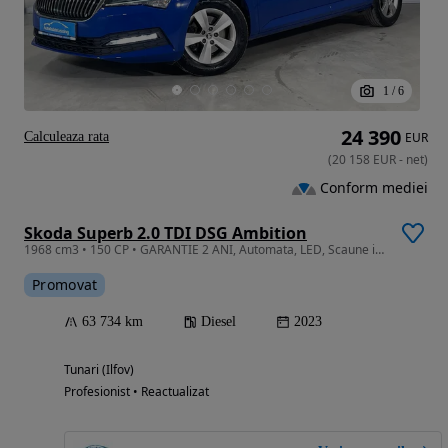
1
/
6
24 390
Calculeaza rata
EUR
(
20 158
EUR
-
net
)
Conform mediei
Skoda Superb 2.0 TDI DSG Ambition
1968 cm3 • 150 CP • GARANTIE 2 ANI, Automata, LED, Scaune incalzite
Promovat
63 734 km
Diesel
2023
Tunari (Ilfov)
Profesionist • Reactualizat