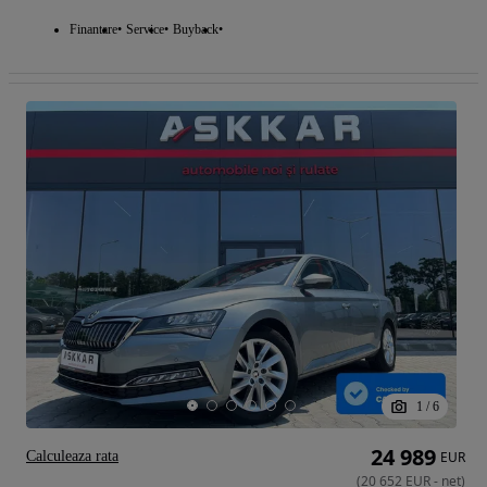
Finantare
Service
Buyback
1
/
6
24 989
Calculeaza rata
EUR
(
20 652
EUR
-
net
)