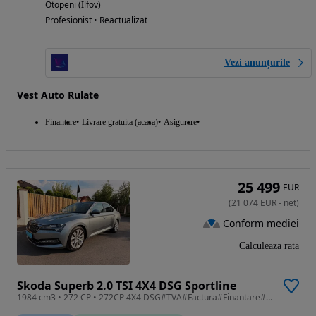
Otopeni (Ilfov)
Profesionist • Reactualizat
Vezi anunțurile
Vest Auto Rulate
Finantare
Livrare gratuita (acasa)
Asigurare
25 499
EUR
(
21 074
EUR
-
net
)
Conform mediei
Calculeaza rata
Skoda Superb 2.0 TSI 4X4 DSG Sportline
1984 cm3 • 272 CP • 272CP 4X4 DSG#TVA#Factura#Finantare#Garantie#In stoc#