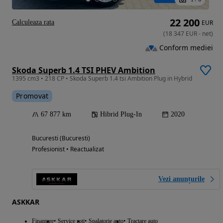
22 200
Calculeaza rata
EUR
(
18 347
EUR
-
net
)
Conform mediei
Skoda Superb 1.4 TSI PHEV Ambition
1395 cm3 • 218 CP • Skoda Superb 1.4 tsi Ambition Plug in Hybrid
Promovat
67 877 km
Hibrid Plug-In
2020
Bucuresti (Bucuresti)
Profesionist • Reactualizat
Vezi anunțurile
ASKKAR
Finantare
Service roti
Spalatorie auto
Tractare auto