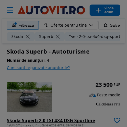
Vinde
acum
Oferte pentru tine
Filtreaza
Salveaza
Skoda
Superb
"ver-2-0-tsi-4x4-dsg-sportlin
Skoda Superb - Autoturisme
Număr de anunțuri:
4
Cum sunt organizate anunturile?
23 500
EUR
Peste medie
Calculeaza rata
Skoda Superb 2.0 TSI 4X4 DSG Sportline
1984 cm3 • 272 CP • Stare excelenta, service la zi