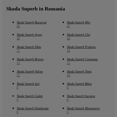
Skoda Superb in Romania
Skoda Superb Bucuresti
Skoda Superb Ilfov
82
67
Skoda Superb Arges
Skoda Superb Cluj
20
18
Skoda Superb Sibiu
Skoda Superb Prahova
17
14
Skoda Superb Brasov
Skoda Superb Constanta
13
12
Skoda Superb Valcea
Skoda Superb Timis
11
10
Skoda Superb Iasi
Skoda Superb Bihor
8
8
Skoda Superb Galati
Skoda Superb Suceava
6
6
Skoda Superb Dambovita
Skoda Superb Maramures
6
5