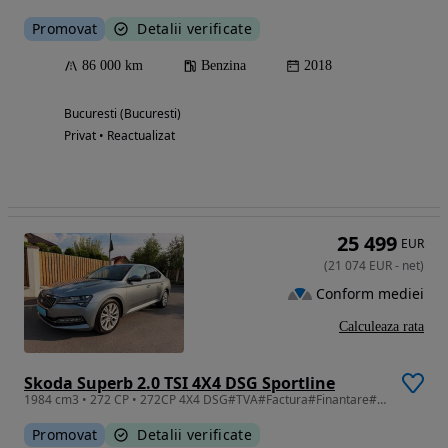
Promovat
Detalii verificate
86 000 km
Benzina
2018
Bucuresti (Bucuresti)
Privat • Reactualizat
25 499
EUR
(
21 074
EUR
-
net
)
Conform mediei
Calculeaza rata
Skoda Superb 2.0 TSI 4X4 DSG Sportline
1984 cm3 • 272 CP • 272CP 4X4 DSG#TVA#Factura#Finantare#Garantie#In stoc#
Promovat
Detalii verificate