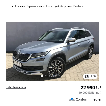
Finantare
Spalatorie auto
Livrare gratuita (acasa)
Buyback
1
/
6
22 990
Calculeaza rata
EUR
(
19 000
EUR
-
net
)
Conform mediei