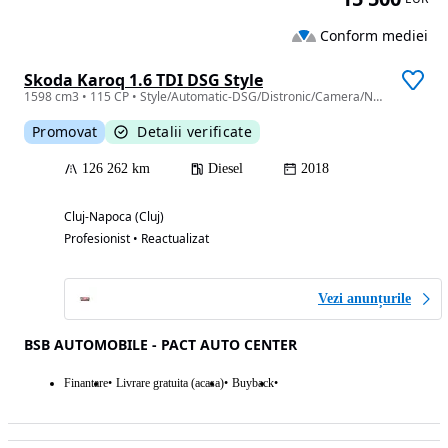
Conform mediei
Skoda Karoq 1.6 TDI DSG Style
1598 cm3 • 115 CP • Style/Automatic-DSG/Distronic/Camera/Navi Mare/Lumini Ambientale/Led
Promovat
Detalii verificate
126 262 km
Diesel
2018
Cluj-Napoca (Cluj)
Profesionist • Reactualizat
Vezi anunțurile
BSB AUTOMOBILE - PACT AUTO CENTER
Finantare
Livrare gratuita (acasa)
Buyback