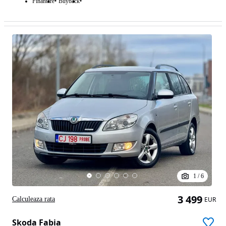
Finantare
Buyback
1
/
6
3 499
Calculeaza rata
EUR
Skoda Fabia