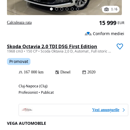
1
/
6
15 999
Calculeaza rata
EUR
Conform mediei
Skoda Octavia 2.0 TDI DSG First Edition
1968 cm3 • 150 CP • Scoda Oktavia 2,0 D, Automat , Full istoric Skoda , Garantie, Rate
Promovat
167 000 km
Diesel
2020
Cluj-Napoca (Cluj)
Profesionist • Publicat
Vezi anunțurile
VEGA AUTOMOBILE