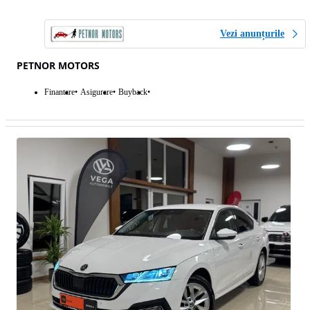
Vezi anunțurile
PETNOR MOTORS
Finantare
Asigurare
Buyback