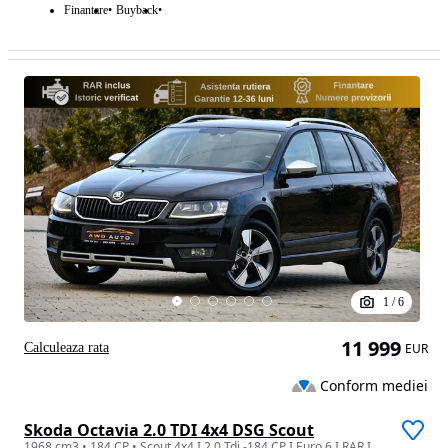
Finantare
Buyback
1
/
6
11 999
Calculeaza rata
EUR
Conform mediei
Skoda Octavia 2.0 TDI 4x4 DSG Scout
1968 cm3 • 184 CP • Scout 4x4 I 2.0 Tdi -184 CP I Euro 6 I RAR I REVIZIE