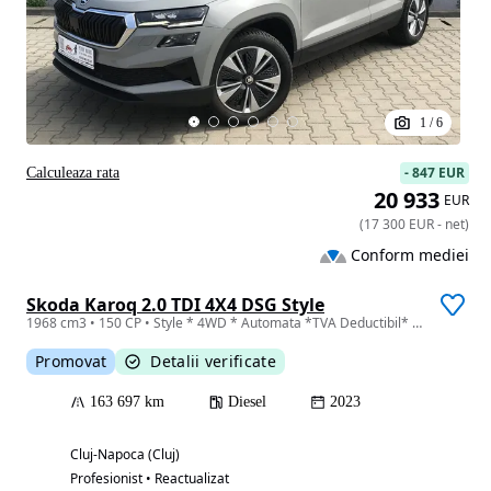
1
/
6
-
847 EUR
Calculeaza rata
20 933
EUR
(
17 300
EUR
-
net
)
Conform mediei
Skoda Karoq 2.0 TDI 4X4 DSG Style
1968 cm3 • 150 CP • Style * 4WD * Automata *TVA Deductibil* Android Auto*Apple CarPlay*ACC
Promovat
Detalii verificate
163 697 km
Diesel
2023
Cluj-Napoca (Cluj)
Profesionist • Reactualizat