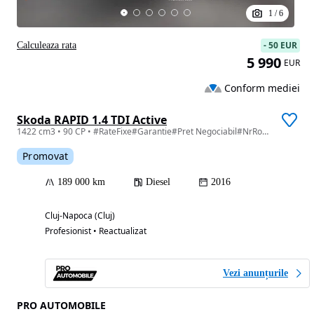
1
/
6
-
50 EUR
Calculeaza rata
5 990
EUR
Conform mediei
Skoda RAPID 1.4 TDI Active
1422 cm3 • 90 CP • #RateFixe#Garantie#Pret Negociabil#NrRosii#Transport Gratuit#Buy Back#
Promovat
189 000 km
Diesel
2016
Cluj-Napoca (Cluj)
Profesionist • Reactualizat
Vezi anunțurile
PRO AUTOMOBILE