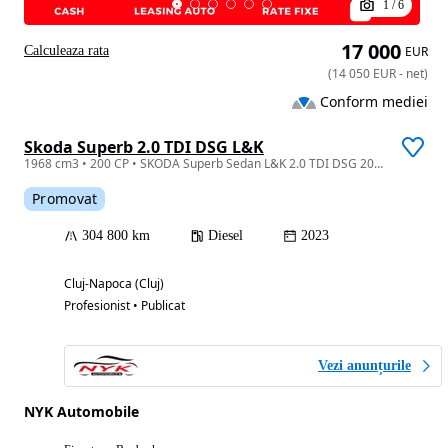
1
/
6
17 000
Calculeaza rata
EUR
(
14 050
EUR
-
net
)
Conform mediei
Skoda Superb 2.0 TDI DSG L&K
1968 cm3 • 200 CP • SKODA Superb Sedan L&K 2.0 TDI DSG 200 CP/Navi/Rate fixe/Garantie
Promovat
304 800 km
Diesel
2023
Cluj-Napoca (Cluj)
Profesionist • Publicat
Vezi anunțurile
NYK Automobile