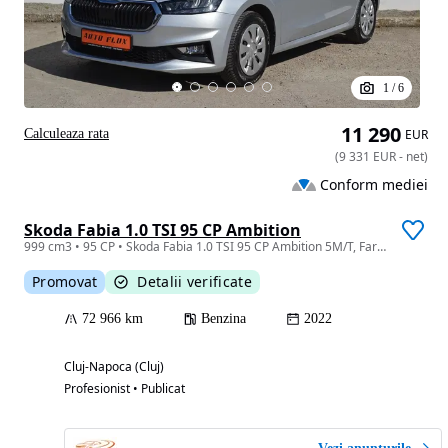
1
/
6
11 290
Calculeaza rata
EUR
(
9 331
EUR
-
net
)
Conform mediei
Skoda Fabia 1.0 TSI 95 CP Ambition
999 cm3 • 95 CP • Skoda Fabia 1.0 TSI 95 CP Ambition 5M/T, Faruri LED,GARANTIE 3 ANI,TVA
Promovat
Detalii verificate
72 966 km
Benzina
2022
Cluj-Napoca (Cluj)
Profesionist • Publicat