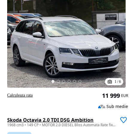
1
/
6
11 999
Calculeaza rata
EUR
Sub medie
Skoda Octavia 2.0 TDI DSG Ambition
1968 cm3 • 149 CP • MOTOR 2.0 DIESEL Bliss Automata Rate fixe Garantie Avans 0