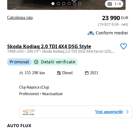
1
/
6
23 990
Calculeaza rata
EUR
(
19 827
EUR
-
net
)
Conform mediei
Skoda Kodiaq 2.0 TDI 4X4 DSG Style
1968 cm3 • 200 CP • Skoda Kodiaq 2.0 TDI DSG 4X4,Faruri LED,Garantie 3 ANI,TVA Deductibil
Promovat
Detalii verificate
155 298 km
Diesel
2021
Cluj-Napoca (Cluj)
Profesionist • Reactualizat
Vezi anunțurile
AUTO FLUX