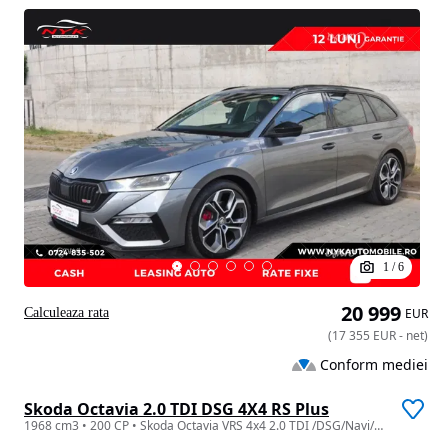
1
/
6
20 999
Calculeaza rata
EUR
(
17 355
EUR
-
net
)
Conform mediei
Skoda Octavia 2.0 TDI DSG 4X4 RS Plus
1968 cm3 • 200 CP • Skoda Octavia VRS 4x4 2.0 TDI /DSG/Navi/Rate fixe/Garantie/Leasing