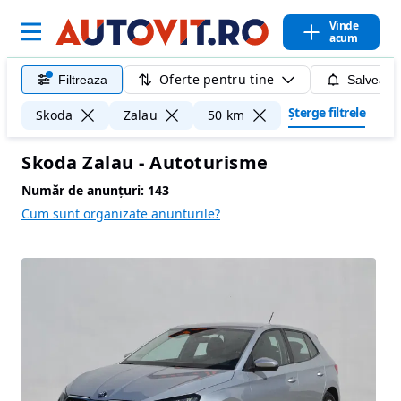
Vinde
acum
Oferte pentru tine
Filtreaza
Salveaza
Șterge filtrele
Skoda
Zalau
50 km
Skoda Zalau - Autoturisme
Număr de anunțuri:
143
Cum sunt organizate anunturile?