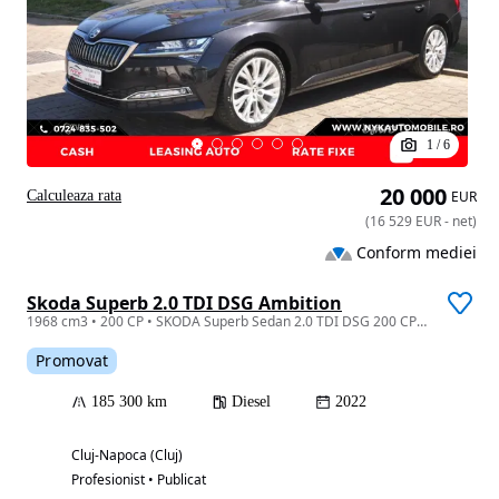
1
/
6
20 000
Calculeaza rata
EUR
(
16 529
EUR
-
net
)
Conform mediei
Skoda Superb 2.0 TDI DSG Ambition
1968 cm3 • 200 CP • SKODA Superb Sedan 2.0 TDI DSG 200 CP/Navi/Rate fixe/Garantie
Promovat
185 300 km
Diesel
2022
Cluj-Napoca (Cluj)
Profesionist • Publicat