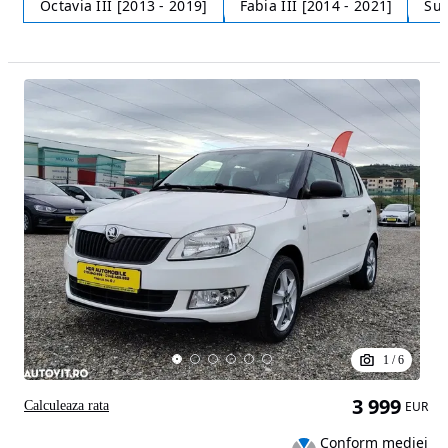
Octavia III [2013 - 2019]
Fabia III [2014 - 2021]
Sup
1
/
6
3 999
Calculeaza rata
EUR
Conform mediei