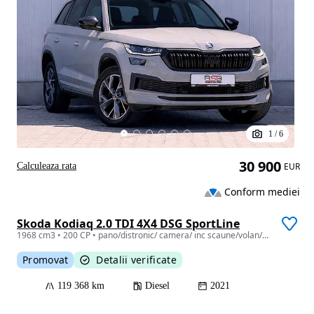
1
/
6
30 900
Calculeaza rata
EUR
Conform mediei
Skoda Kodiaq 2.0 TDI 4X4 DSG SportLine
1968 cm3 • 200 CP • pano/distronic/ camera/ inc scaune/volan/bancheta / canton/carlig
Promovat
Detalii verificate
119 368 km
Diesel
2021