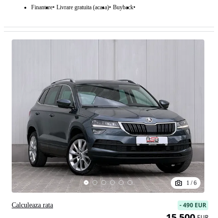
Finantare
Livrare gratuita (acasa)
Buyback
1
/
6
-
490 EUR
Calculeaza rata
15 500
EUR