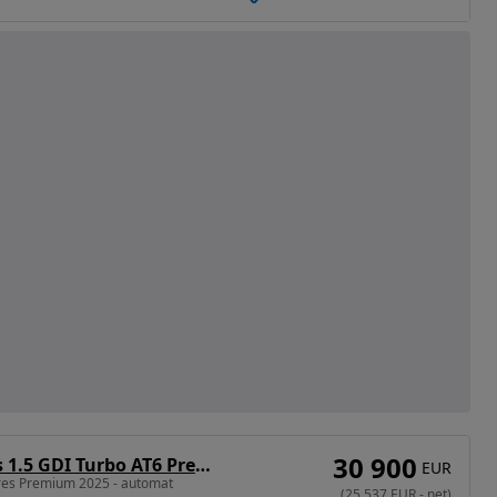
30 900
SsangYong Torres 1.5 GDI Turbo AT6 Premium
EUR
res Premium 2025 - automat
(
25 537
EUR
-
net
)