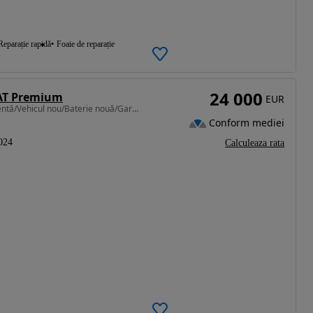
Reparație rapidă
Foaie de reparație
24 000
 AT Premium
EUR
1497 cm3 • 163 CP • Primul proprietar/Stare excelentă/Vehicul nou/Baterie nouă/Garanţie ex
Conform mediei
024
Calculeaza rata