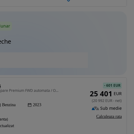
lunar
eche
s
-
601 EUR
1497 cm3 • 163 CP • echipare Premium FWD automata / OCAZIE !
25 401
EUR
(
20 992
EUR
-
net
)
Benzina
2023
Sub medie
Calculeaza rata
anta)
ctualizat