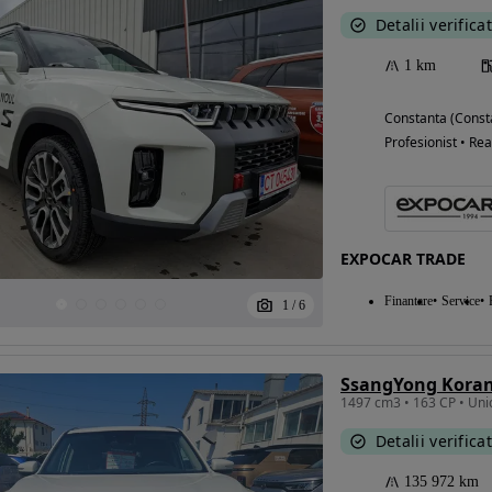
Detalii verifica
1 km
Constanta (Const
Profesionist • Rea
EXPOCAR TRADE
Finantare
Service
1
/
6
SsangYong Kora
Detalii verifica
135 972 km