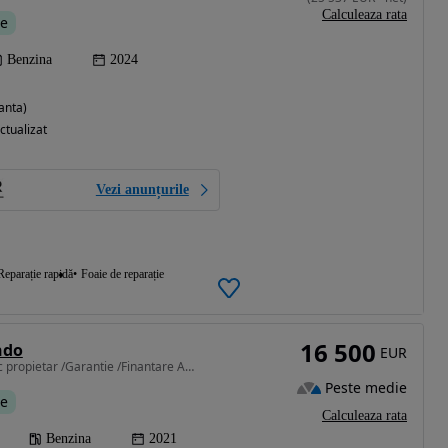
Calculeaza rata
te
Benzina
2024
anta)
ctualizat
Vezi anunțurile
Reparație rapidă
Foaie de reparație
16 500
ndo
EUR
1497 cm3 • 163 CP • Unic propietar /Garantie /Finantare AWD AT
Peste medie
te
Calculeaza rata
Benzina
2021