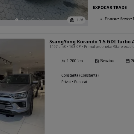
EXPOCAR TRADE
Finantare
Service
1
/
6
Eligibil pentru
finantare
SsangYong Korando 1.5 GDI Turbo
1 200 km
Benzina
2
Constanta (Constanta)
Privat • Publicat