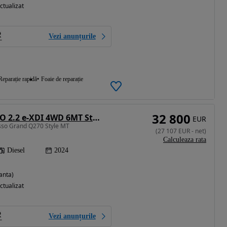
ctualizat
Vezi anunțurile
Reparație rapidă
Foaie de reparație
32 800
SsangYong MUSSO 2.2 e-XDI 4WD 6MT Style
EUR
sso Grand Q270 Style MT
(
27 107
EUR
-
net
)
Calculeaza rata
Diesel
2024
anta)
ctualizat
Vezi anunțurile