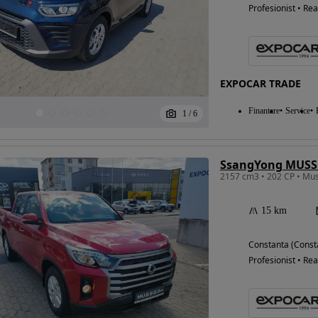
Profesionist • Rea
EXPOCAR TRADE
Finantare
Service
1
/
6
2157 cm3 • 202 CP • Mu
15 km
Constanta (Const
Profesionist • Rea