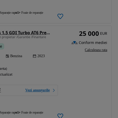
Reparație rapidă
Foaie de reparație
25 000
SsangYong Torres 1.5 GDI Turbo AT6 Premium
EUR
 propietar /Garantie /Finantare
Conform mediei
te
Calculeaza rata
Benzina
2023
anta)
ctualizat
Vezi anunțurile
Reparație rapidă
Foaie de reparație