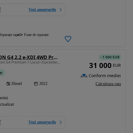
Vezi anunțurile
Reparație rapidă
Foaie de reparație
SsangYong REXTON G4 2.2 e-XDI 4WD Premium
-
1 000 EUR
2157 cm3 • 202 CP • Rexton G4 Premium 7 Locuri /Garantie /Finantare
31 000
EUR
te
Conform mediei
Diesel
2022
Calculeaza rata
anta)
ctualizat
Vezi anunțurile