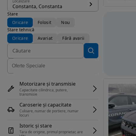
Localizare
Constanta, Constanta
Stare
Oricare
Folosit
Nou
Stare tehnică
Oricare
Avariat
Fără avarii
Motorizare și transmisie
Capacitate cilindrica, putere, 
transmisie
Caroserie și capacitate
Culoare, numar de portiere, numar 
locuri
Istoric și stare
Tara de origine, primul proprietar, are 