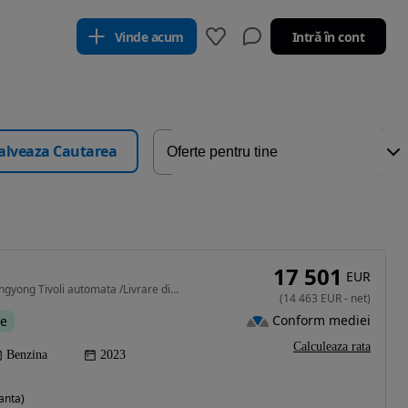
Vinde acum
Intră în cont
alveaza Cautarea
17 501
EUR
1497 cm3 • 163 CP • Ssangyong Tivoli automata /Livrare din stoc !!!
(
14 463
EUR
-
net
)
Conform mediei
te
Calculeaza rata
Benzina
2023
anta)