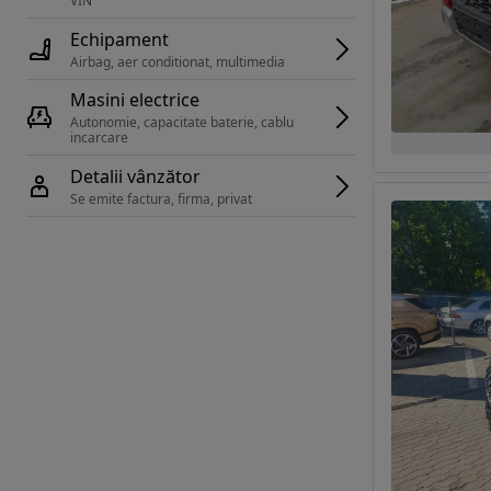
VIN 
Echipament
Airbag, aer conditionat, multimedia
Masini electrice
Autonomie, capacitate baterie, cablu 
incarcare 
Detalii vânzător
Se emite factura, firma, privat