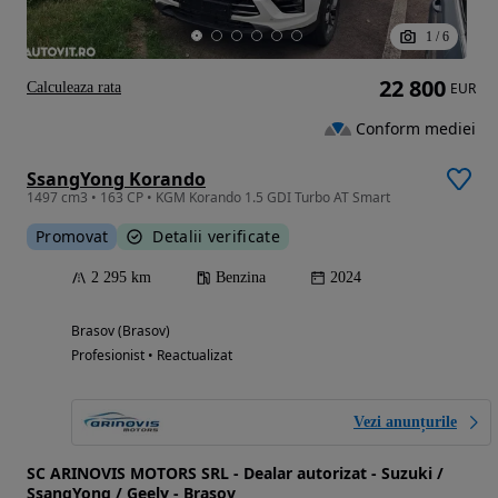
1
/
6
22 800
Calculeaza rata
EUR
Conform mediei
SsangYong Korando
1497 cm3 • 163 CP • KGM Korando 1.5 GDI Turbo AT Smart
Promovat
Detalii verificate
2 295 km
Benzina
2024
Brasov (Brasov)
Profesionist • Reactualizat
Vezi anunțurile
SC ARINOVIS MOTORS SRL - Dealar autorizat - Suzuki /
SsangYong / Geely - Brasov