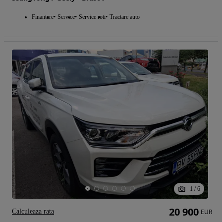
Finantare
Service
Service roti
Tractare auto
1
/
6
20 900
Calculeaza rata
EUR