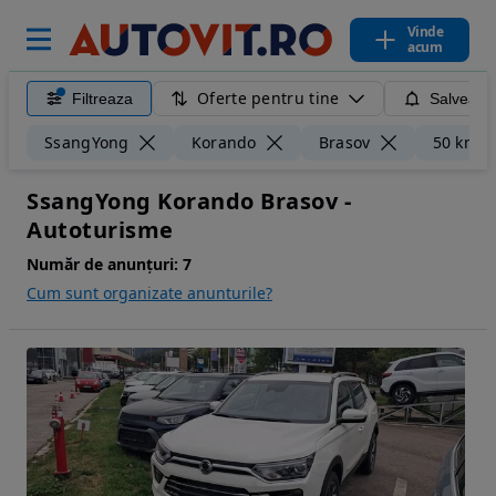
Vinde
acum
Oferte pentru tine
Filtreaza
Salveaza
SsangYong
Korando
Brasov
50 km
SsangYong Korando Brasov -
Autoturisme
Număr de anunțuri:
7
Cum sunt organizate anunturile?