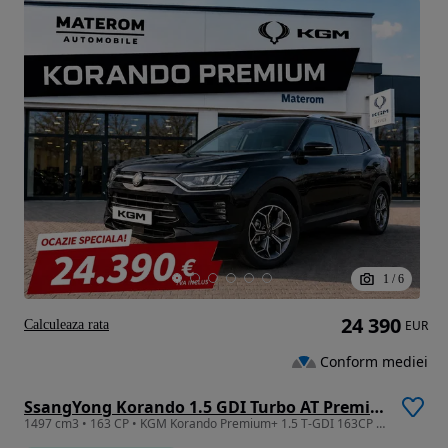
1
/
6
24 390
Calculeaza rata
EUR
Conform mediei
SsangYong Korando 1.5 GDI Turbo AT Premium
1497 cm3 • 163 CP • KGM Korando Premium+ 1.5 T-GDI 163CP Automat (Masina Demo)