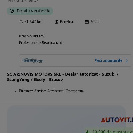
1497 cm3 • 163 CP
Detalii verificate
51 647 km
Benzina
2022
Brasov (Brasov)
Profesionist • Reactualizat
Vezi anunțurile
SC ARINOVIS MOTORS SRL - Dealar autorizat - Suzuki /
SsangYong / Geely - Brasov
Finantare
Service
Service roti
Tractare auto
~10.000 de mașini ev