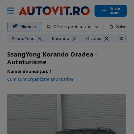
Vinde
acum
Oferte pentru tine
Filtreaza
Salveaza
SsangYong
Korando
Oradea
50 km
SsangYong Korando Oradea -
Autoturisme
Număr de anunțuri:
1
Cum sunt organizate anunturile?