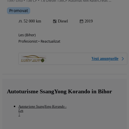
1597 cm3 • 136 CP • 1.6 Diesel 136CP Automat 4x4 Rate/Credit Garantie Transport
Promovat
52 000 km
Diesel
2019
Les (Bihor)
Profesionist • Reactualizat
Vezi anunțurile
Autoturisme SsangYong Korando in Bihor
Autoturisme SsangYong Korando -
Les
1