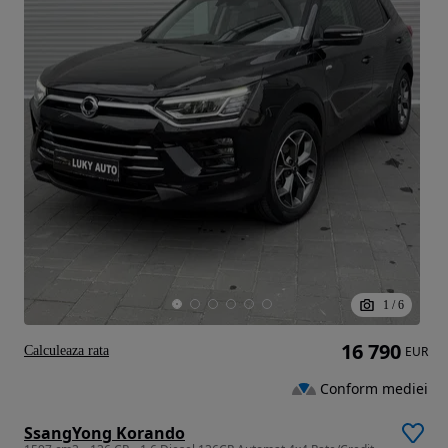
1
/
6
16 790
Calculeaza rata
EUR
Conform mediei
SsangYong Korando