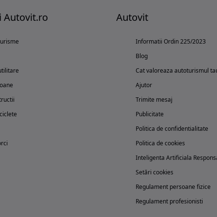
i Autovit.ro
Autovit
turisme
Informatii Ordin 225/2023
Blog
tilitare
Cat valoreaza autoturismul ta
oane
Ajutor
ructii
Trimite mesaj
iclete
Publicitate
Politica de confidentialitate
rci
Politica de cookies
Inteligenta Artificiala Respons
Setări cookies
Regulament persoane fizice
Regulament profesionisti