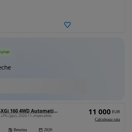
lunar
eche
11 000
SsangYong XLV e-XGi 160 4WD Automatik Quartz
EUR
.LPG (gaz)..2020.11..impecabila
Calculeaza rata
Benzina
2020