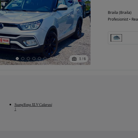
Braila (Braila)
Profesionist • Rea
1
/
6
SsangYong XLV Calarasi
1