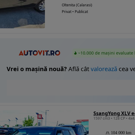
Oltenita (Calarasi)
Privat • Publicat
~10.000 de mașini evaluate 
Vrei o mașină nouă?
Află cât
valorează
cea v
1597 cm3 • 128 CP • 4x4.
104 000 km