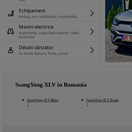
VIN 
Echipament
Airbag, aer conditionat, multimedia
Masini electrice
Autonomie, capacitate baterie, cablu 
incarcare 
Detalii vânzător
Se emite factura, firma, privat
SsangYong XLV in Romania
SsangYong XLV Bihor
SsangYong XLV Braila
2
1