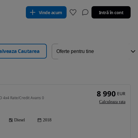
Vinde acum
Intră în cont
alveaza Cautarea
8 990
EUR
D 4x4 Rate/Credit Avans 0
Calculeaza rata
Diesel
2018