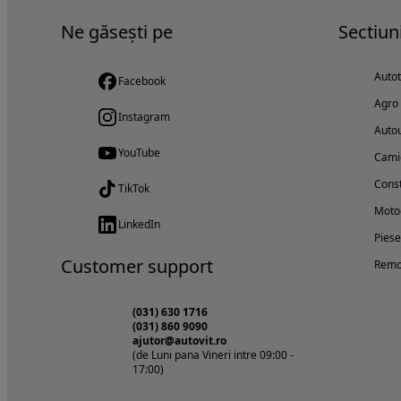
Ne găsești pe
Sectiun
Auto
Facebook
Agro
Instagram
Autou
YouTube
Cami
Const
TikTok
Motoc
LinkedIn
Piese
Customer support
Remo
(031) 630 1716
(031) 860 9090
ajutor@autovit.ro
(de Luni pana Vineri intre 09:00 -
17:00)