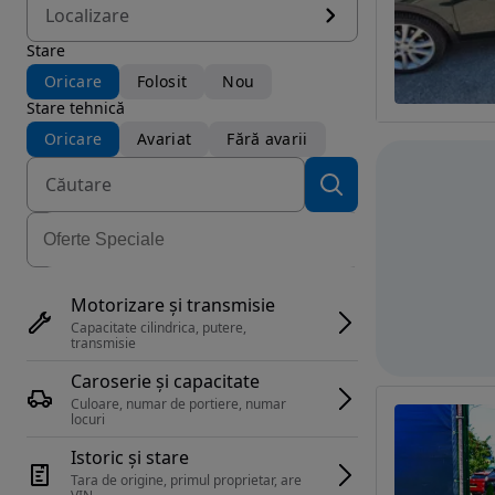
Localizare
Stare
Oricare
Folosit
Nou
Stare tehnică
Oricare
Avariat
Fără avarii
Motorizare și transmisie
Capacitate cilindrica, putere, 
transmisie
Caroserie și capacitate
Culoare, numar de portiere, numar 
locuri
Istoric și stare
Tara de origine, primul proprietar, are 