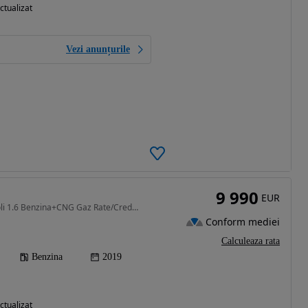
ctualizat
Vezi anunțurile
9 990
EUR
1597 cm3 • 128 CP • Tivoli 1.6 Benzina+CNG Gaz Rate/Credit Garantie Transport
Conform mediei
Calculeaza rata
Benzina
2019
ctualizat