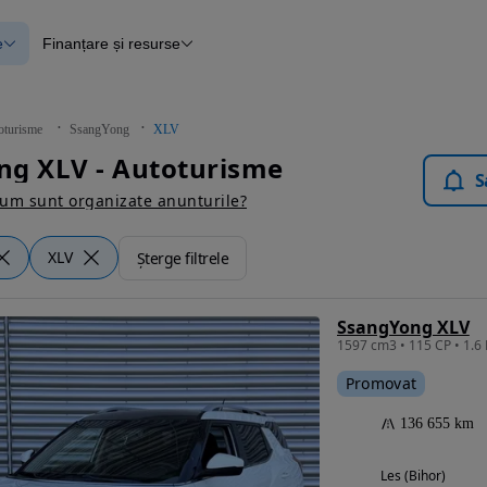
e
Finanțare și resurse
e
Finanțare
e
Instrument de evaluare a mașinii
Raport al istoricului vehiculului
ce
Blog Autovit.ro
oturisme
SsangYong
XLV
anțare
ng XLV - Autoturisme
lii verificate
S
um sunt organizate anunturile?
XLV
Șterge filtrele
SsangYong XLV
1597 cm3 • 115 CP • 1.6 
Promovat
136 655 km
Les (Bihor)