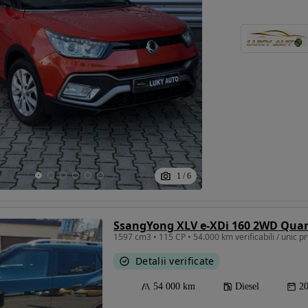
Eligibil pentru
finantare
1
/
6
SsangYong XLV e-XDi 160 2WD Quar
1597 cm3 • 115 CP • 54.000 km verificabili / unic p
Detalii verificate
54 000 km
Diesel
2