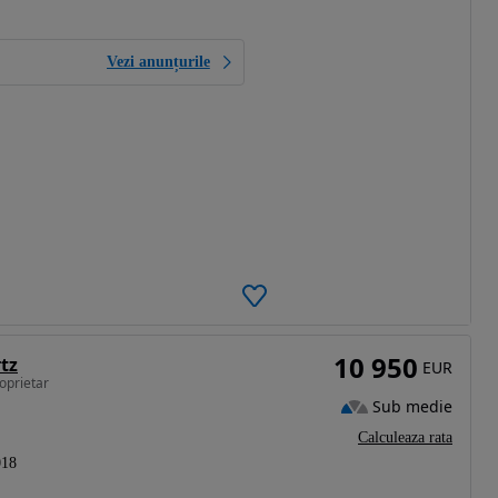
Vezi anunțurile
10 950
tz
EUR
roprietar
Sub medie
Calculeaza rata
018