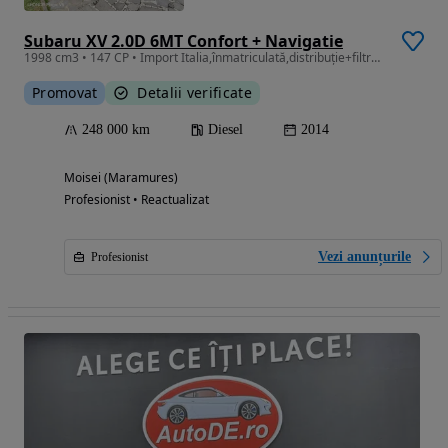
Subaru XV 2.0D 6MT Confort + Navigatie
1998 cm3 • 147 CP • Import Italia,înmatriculată,distribuție+filtre schimbate
Promovat
Detalii verificate
248 000 km
Diesel
2014
Moisei (Maramures)
Profesionist • Reactualizat
Vezi anunțurile
Profesionist