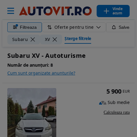
Vinde
acum
Oferte pentru tine
Filtreaza
Salveaza
Șterge filtrele
Subaru
XV
Subaru XV - Autoturisme
Număr de anunțuri:
8
Cum sunt organizate anunturile?
5 900
EUR
Sub medie
Calculeaza rata