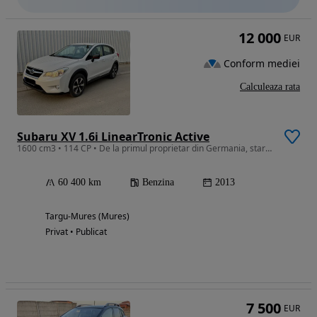
12 000
EUR
Conform mediei
Calculeaza rata
Subaru XV 1.6i LinearTronic Active
1600 cm3 • 114 CP • De la primul proprietar din Germania, stare perfecta, 60.500km cu acte
60 400 km
Benzina
2013
Targu-Mures (Mures)
Privat • Publicat
7 500
EUR