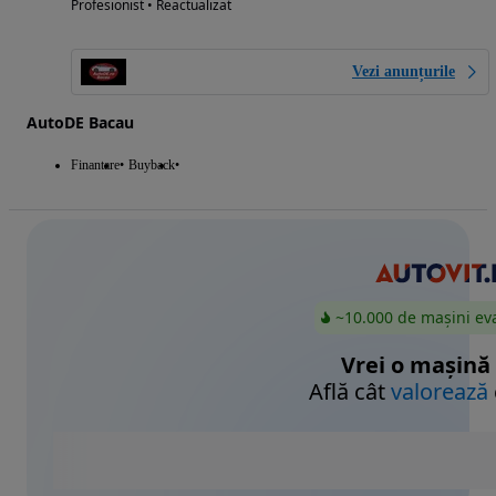
Profesionist • Reactualizat
Vezi anunțurile
AutoDE Bacau
Finantare
Buyback
~10.000 de mașini ev
Vrei o mașină
Află cât
valorează