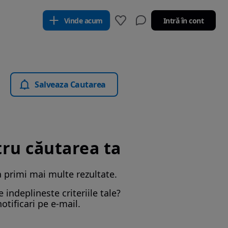
Vinde acum
Intră în cont
Salveaza Cautarea
tru căutarea ta
a primi mai multe rezultate.
indeplineste criteriile tale?
otificari pe e-mail.