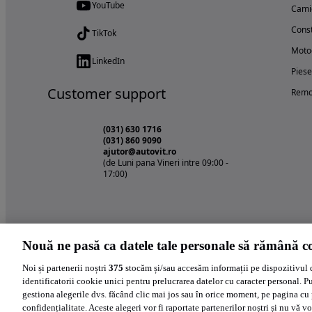
YouTube
Cami
Const
TikTok
Motoc
LinkedIn
Piese
Customer support
Remo
(031) 630 1716
(031) 860 9090
ajutor@autovit.ro
(de Luni pana Vineri intre 09:00 -
17:00)
Nouă ne pasă ca datele tale personale să rămână co
Noi și partenerii noștri
375
stocăm și/sau accesăm informații pe dispozitivul 
identificatorii cookie unici pentru prelucrarea datelor cu caracter personal. P
gestiona alegerile dvs. făcând clic mai jos sau în orice moment, pe pagina cu 
confidențialitate. Aceste alegeri vor fi raportate partenerilor noștri și nu vă vo