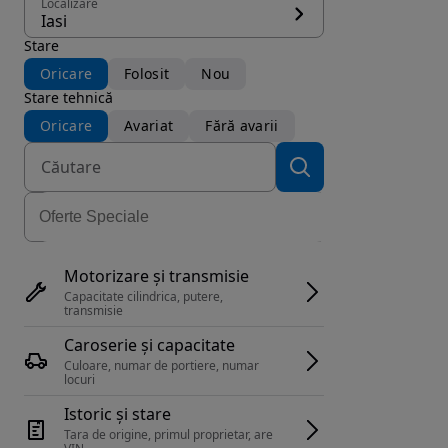
Localizare
Iasi
Stare
Oricare
Folosit
Nou
Stare tehnică
Oricare
Avariat
Fără avarii
Motorizare și transmisie
Capacitate cilindrica, putere, 
transmisie
Caroserie și capacitate
Culoare, numar de portiere, numar 
locuri
Istoric și stare
Tara de origine, primul proprietar, are 