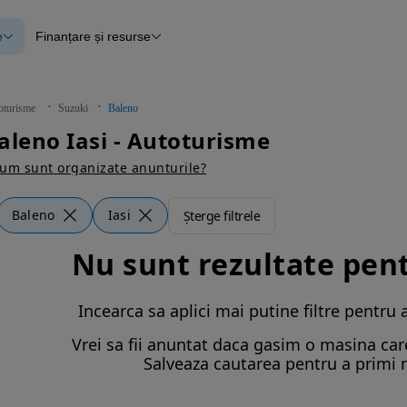
e
Finanțare și resurse
e
Finanțare
e
Instrument de evaluare a mașinii
Raport al istoricului vehiculului
ce
Blog Autovit.ro
oturisme
Suzuki
Baleno
anțare
aleno Iasi - Autoturisme
lii verificate
um sunt organizate anunturile?
Baleno
Iasi
Șterge filtrele
Nu sunt rezultate pen
Incearca sa aplici mai putine filtre pentru 
Vrei sa fii anuntat daca gasim o masina care 
Salveaza cautarea pentru a primi n