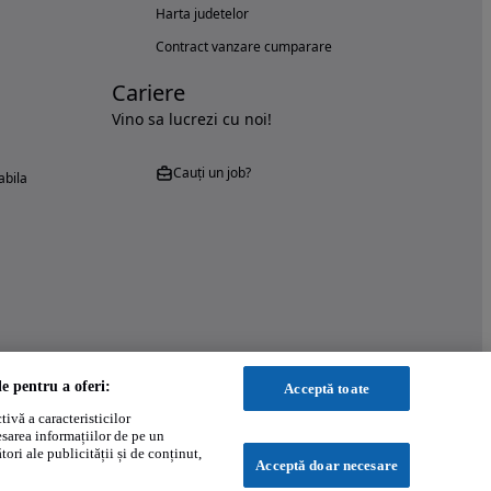
Harta judetelor
Contract vanzare cumparare
Cariere
Vino sa lucrezi cu noi!
Cauți un job?
abila
le pentru a oferi:
Acceptă toate
ivă a caracteristicilor
esarea informațiilor de pe un
ori ale publicității și de conținut,
Acceptă doar necesare