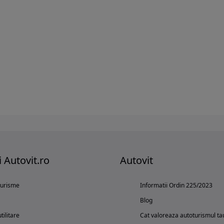
i Autovit.ro
Autovit
turisme
Informatii Ordin 225/2023
Blog
tilitare
Cat valoreaza autoturismul ta