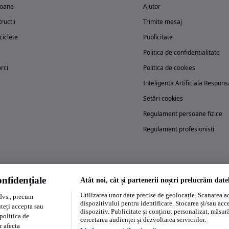
oane
Ajutor
ructii
Trimite mesaj
iclete
Publicitate
Politica de confidentialitate
rci
Politica de cookies
Inteligenta Artificiala Respons
Setări cookies
Regulament persoane fizice
Regulament profesionisti
nfidențiale
Atât noi, cât și partenerii noștri prelucrăm date
Încearcă acum aplicația Autovit.ro
Utilizarea unor date precise de geolocație. Scanarea act
dvs., precum
dispozitivului pentru identificare. Stocarea și/sau acc
uteți accepta sau
dispozitiv. Publicitate și conținut personalizat, măsurăt
politica de
cercetarea audienței și dezvoltarea serviciilor.
r afecta