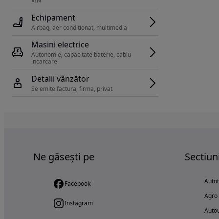
VIN 
Echipament
Airbag, aer conditionat, multimedia
Masini electrice
Autonomie, capacitate baterie, cablu 
incarcare 
Detalii vânzător
Se emite factura, firma, privat
Ne găsești pe
Sectiun
Auto
Facebook
Agro
Instagram
Autou