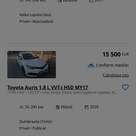
141 200 km
Benzina
2015
Valea Lupului (Iasi)
Privat • Reactualizat
15 500
EUR
Conform mediei
Calculeaza rata
Toyota Auris 1.8 L VVT-i HSD MY17
1798 cm3 • 136 CP • Unic propr, Istoric servi,Tapiterie spalata, RCA, ITP si RoV valabile.
56 200 km
Hibrid
2018
Dumbravita (Timis)
Privat • Publicat