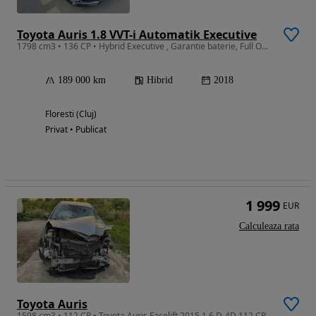
Toyota Auris 1.8 VVT-i Automatik Executive
1798 cm3 • 136 CP • Hybrid Executive , Garantie baterie, Full Options
189 000 km
Hibrid
2018
Floresti (Cluj)
Privat • Publicat
1 999
EUR
Calculeaza rata
Toyota Auris
1598 cm3 • 112 CP • Toyota Auris Facelift 2015 1.6 D-4D 112 CP Euro 6 204.000 km Avariată