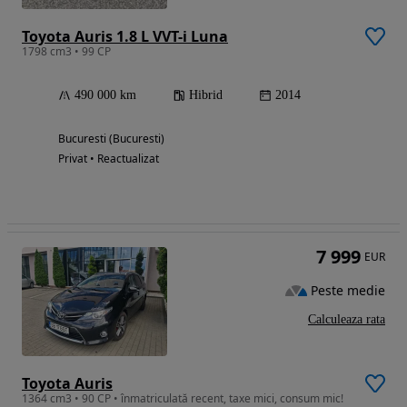
Toyota Auris 1.8 L VVT-i Luna
1798 cm3 • 99 CP
490 000 km
Hibrid
2014
Bucuresti (Bucuresti)
Privat • Reactualizat
7 999
EUR
Peste medie
Calculeaza rata
Toyota Auris
1364 cm3 • 90 CP • înmatriculată recent, taxe mici, consum mic!