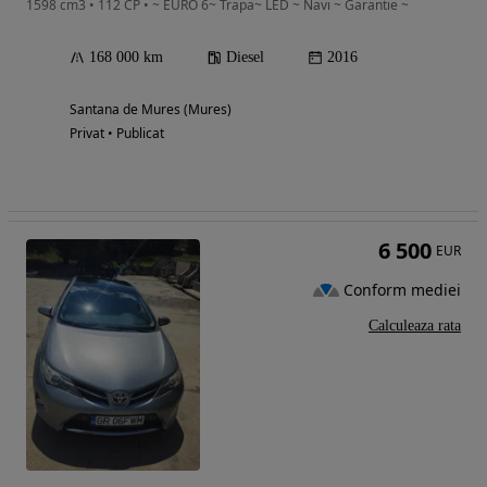
1598 cm3 • 112 CP • ~ EURO 6~ Trapa~ LED ~ Navi ~ Garantie ~
168 000 km
Diesel
2016
Santana de Mures (Mures)
Privat • Publicat
6 500
EUR
Conform mediei
Calculeaza rata