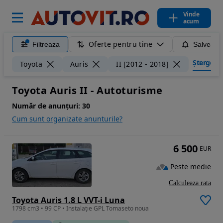
Vinde
acum
Oferte pentru tine
Filtreaza
Salveaza
Șterge fil
Toyota
Auris
II [2012 - 2018]
Toyota Auris II - Autoturisme
Număr de anunțuri:
30
Cum sunt organizate anunturile?
6 500
EUR
Peste medie
Calculeaza rata
Toyota Auris 1.8 L VVT-i Luna
1798 cm3 • 99 CP • Instalație GPL Tomaseto noua