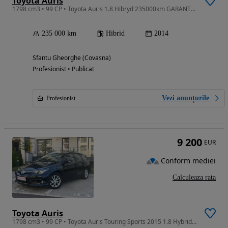
Toyota Auris
1798 cm3 • 99 CP • Toyota Auris 1.8 Hibryd 235000km GARANTIE 12 Luni /15000km
235 000 km
Hibrid
2014
Sfantu Gheorghe (Covasna)
Profesionist • Publicat
Vezi anunțurile
Profesionist
9 200
EUR
Conform mediei
Calculeaza rata
Toyota Auris
1798 cm3 • 99 CP • Toyota Auris Touring Sports 2015 1.8 Hybrid Garantie 12 luni