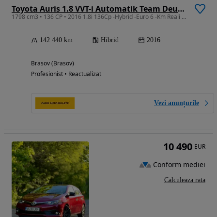
Toyota Auris 1.8 VVT-i Automatik Team Deutschland
1798 cm3 • 136 CP • 2016 1.8i 136Cp -Hybrid -Euro 6 -Km Reali -Parc Auto -Rate -GARANTIE
142 440 km
Hibrid
2016
Brasov (Brasov)
Profesionist • Reactualizat
Vezi anunțurile
10 490
EUR
Conform mediei
Calculeaza rata