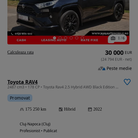
1
/
6
30 000
Calculeaza rata
EUR
(
24 794
EUR
-
net
)
Peste medie
Toyota RAV4
2487 cm3 • 178 CP • Toyota Rav4 2.5 Hybrid AWD Black Edition /Rate fixe/Leasing/Garantie
Promovat
175 250 km
Hibrid
2022
Cluj-Napoca (Cluj)
Profesionist • Publicat