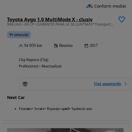
Conform mediei
Toyota Aygo 1.0 MultiMode X - clusiv
998 cm3 • 69 CP • GARANTIE PANA LA 36 LUN*RATE*Transport*Benzina*Automata*Led*AC*
Promovat
94 859 km
Benzina
2017
Cluj-Napoca (Cluj)
Profesionist • Reactualizat
Vezi anunțurile
Next Car
Finantare
Service
Reparație rapidă
Spalatorie auto