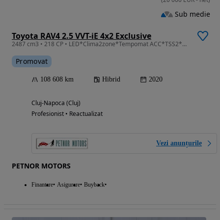
Sub medie
Toyota RAV4 2.5 VVT-iE 4x2 Exclusive
2487 cm3 • 218 CP • LED*Clima2zone*Tempomat ACC*TSS2*USB*Navi*Bluetooth*Keyless
Promovat
108 608 km
Hibrid
2020
Cluj-Napoca (Cluj)
Profesionist • Reactualizat
Vezi anunțurile
PETNOR MOTORS
Finantare
Asigurare
Buyback