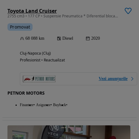
Toyota Land Cruiser
2755 cm3 • 177 CP • Suspensie Pneumatica * Diferential blocabil * 7 locuri
Promovat
68 088 km
Diesel
2020
Cluj-Napoca (Cluj)
Profesionist • Reactualizat
Vezi anunțurile
PETNOR MOTORS
Finantare
Asigurare
Buyback