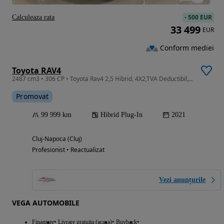
-
500 EUR
Calculeaza rata
33 499
EUR
Conform mediei
Toyota RAV4
2487 cm3 • 306 CP • Toyota Rav4 2,5 Hibrid, 4X2,TVA Deductibil,Garantie 2032,Rate,Leasing
Promovat
99 999 km
Hibrid Plug-In
2021
Cluj-Napoca (Cluj)
Profesionist • Reactualizat
Vezi anunțurile
VEGA AUTOMOBILE
Finantare
Livrare gratuita (acasa)
Buyback