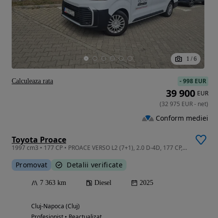
1
/
6
-
998 EUR
Calculeaza rata
39 900
EUR
(
32 975
EUR
-
net
)
Conform mediei
Toyota Proace
1997 cm3 • 177 CP • PROACE VERSO L2 (7+1), 2.0 D-4D, 177 CP, 8AT, COMFORT
Promovat
Detalii verificate
7 363 km
Diesel
2025
Cluj-Napoca (Cluj)
Profesionist • Reactualizat