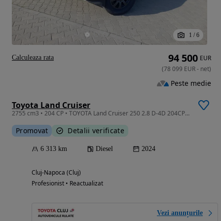
1
/
6
94 500
Calculeaza rata
EUR
(
78 099
EUR
-
net
)
Peste medie
Toyota Land Cruiser
2755 cm3 • 204 CP • TOYOTA Land Cruiser 250 2.8 D-4D 204CP First Edition
Promovat
Detalii verificate
6 313 km
Diesel
2024
Cluj-Napoca (Cluj)
Profesionist • Reactualizat
Vezi anunțurile