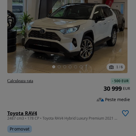
1
/
6
-
500 EUR
Calculeaza rata
30 999
EUR
Peste medie
Toyota RAV4
2487 cm3 • 178 CP • Toyota RAV4 Hybrid Luxury Premium 2021 – Full Option –
Promovat