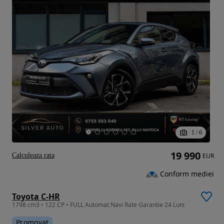
1
/
6
19 990
Calculeaza rata
EUR
Conform mediei
Toyota C-HR
1798 cm3 • 122 CP • FULL Automat Navi Rate Garantie 24 Luni
Promovat