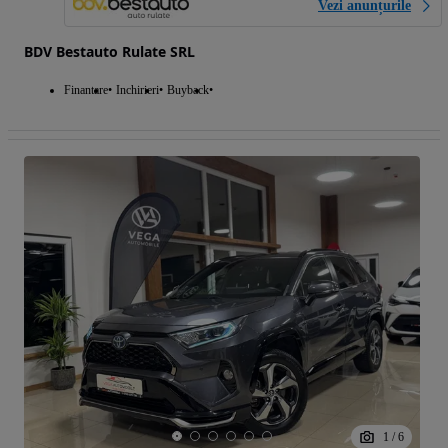
Vezi anunțurile
BDV Bestauto Rulate SRL
Finantare
Inchirieri
Buyback
1
/
6