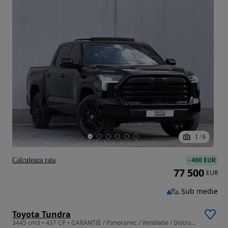
1
/
6
-
400 EUR
Calculeaza rata
77 500
EUR
Sub medie
Toyota Tundra
3445 cm3 • 437 CP • GARANTIE / Panoramic / Ventilatie / Distronic / HeadpUp / Camera / 20"