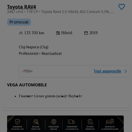
Toyota RAV4
2487 cm3 • 178 CP • Toyota Rav4 2,5 Hibrid, 4X2 Consum 5,5%, Garantie, Full Istoric Toyota
Promovat
133 350 km
Hibrid
2019
Cluj-Napoca (Cluj)
Profesionist • Reactualizat
Vezi anunțurile
VEGA AUTOMOBILE
Finantare
Livrare gratuita (acasa)
Buyback