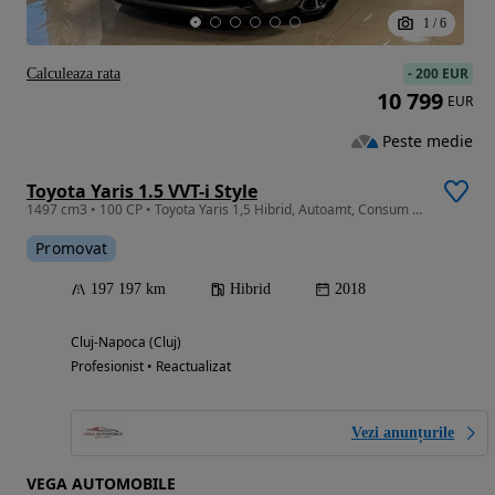
1
/
6
-
200 EUR
Calculeaza rata
10 799
EUR
Peste medie
Toyota Yaris 1.5 VVT-i Style
1497 cm3 • 100 CP • Toyota Yaris 1,5 Hibrid, Autoamt, Consum 3,8%, Garantie , Rate
Promovat
197 197 km
Hibrid
2018
Cluj-Napoca (Cluj)
Profesionist • Reactualizat
Vezi anunțurile
VEGA AUTOMOBILE