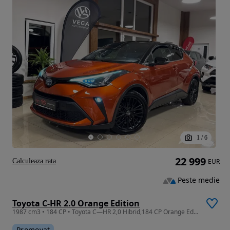
1
/
6
22 999
Calculeaza rata
EUR
Peste medie
Toyota C-HR 2.0 Orange Edition
1987 cm3 • 184 CP • Toyota C—HR 2,0 Hibrid,184 CP Orange Edition, Garantie 2030, Rate
Promovat