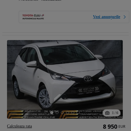
Vezi anunțurile
1
/
6
8 950
Calculeaza rata
EUR