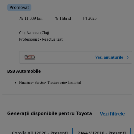
Promovat
11 339 km
Hibrid
2025
Cluj-Napoca (Cluj)
Profesionist • Reactualizat
Vezi anunțurile
BSB Automobile
Finantare
Service
Tractare auto
Inchirieri
Generații disponibile pentru Toyota
Vezi filtrele
Corolla XII [2020 - Prezent]
RAV4 V [2018 - Prezent]