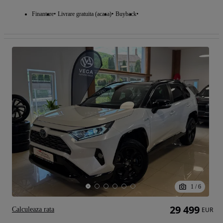
Finantare
Livrare gratuita (acasa)
Buyback
1
/
6
29 499
Calculeaza rata
EUR