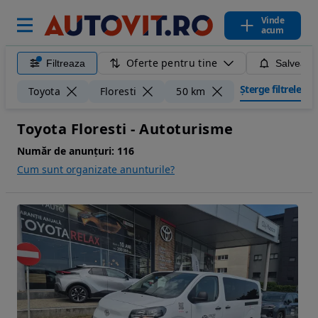
Vinde
acum
Oferte pentru tine
Filtreaza
Salveaza
Șterge filtrele
Toyota
Floresti
50 km
Toyota Floresti - Autoturisme
Număr de anunțuri:
116
Cum sunt organizate anunturile?