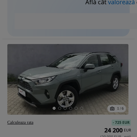
Află cât
valorează
1
/
6
-
725 EUR
Calculeaza rata
24 200
EUR
(
20 000
EUR
-
net
)