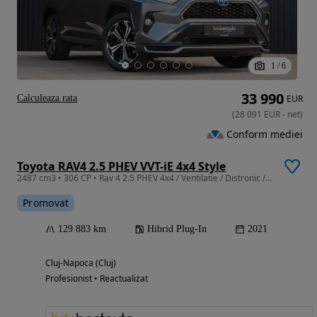
1
/
6
33 990
Calculeaza rata
EUR
(
28 091
EUR
-
net
)
Conform mediei
Toyota RAV4 2.5 PHEV VVT-iE 4x4 Style
2487 cm3 • 306 CP • Rav 4 2.5 PHEV 4x4 / Ventilatie / Distronic / 360 / JBL / HUD / LED
Promovat
129 883 km
Hibrid Plug-In
2021
Cluj-Napoca (Cluj)
Profesionist • Reactualizat