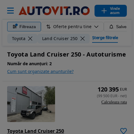
Vinde
acum
Oferte pentru tine
Filtreaza
Salveaza
Șterge filtrele
Toyota
Land Cruiser 250
Toyota Land Cruiser 250 - Autoturisme
Număr de anunțuri:
2
Cum sunt organizate anunturile?
120 395
EUR
(
99 500
EUR
-
net
)
Calculeaza rata
Toyota Land Cruiser 250