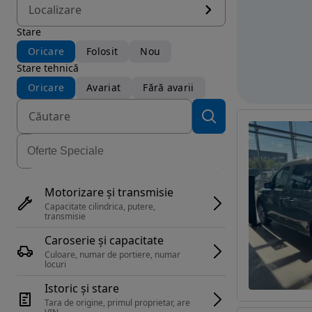
Localizare
Stare
Oricare
Folosit
Nou
Stare tehnică
Oricare
Avariat
Fără avarii
Motorizare și transmisie
Capacitate cilindrica, putere, 
transmisie
Caroserie și capacitate
Culoare, numar de portiere, numar 
locuri
Istoric și stare
Tara de origine, primul proprietar, are 