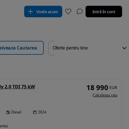
Vinde acum
Intră în cont
alveaza Cautarea
18 990
 2.0 TDI 75 kW
EUR
Calculeaza rata
Diesel
2024
anta)