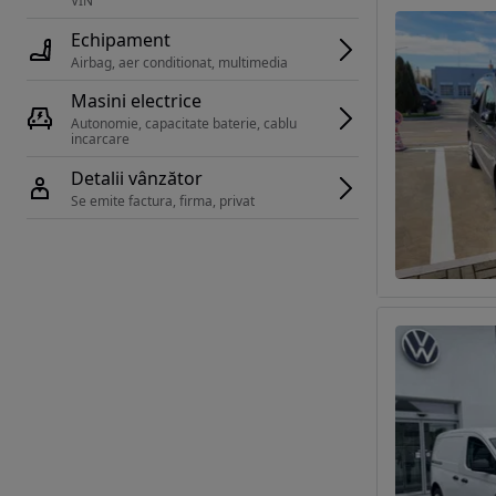
VIN 
Echipament
Airbag, aer conditionat, multimedia
Masini electrice
Autonomie, capacitate baterie, cablu 
incarcare 
Detalii vânzător
Se emite factura, firma, privat