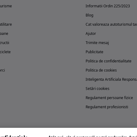
turisme
Informatii Ordin 225/2023
Blog
tilitare
Cat valoreaza autoturismul ta
oane
Ajutor
ructii
Trimite mesaj
iclete
Publicitate
Politica de confidentialitate
rci
Politica de cookies
Inteligenta Artificiala Respons
Setări cookies
Regulament persoane fizice
Regulament profesionisti