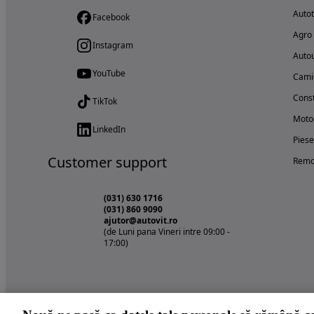
Auto
Facebook
Agro
Instagram
Autou
YouTube
Cami
Const
TikTok
Motoc
LinkedIn
Piese
Customer support
Remo
(031) 630 1716
(031) 860 9090
ajutor@autovit.ro
(de Luni pana Vineri intre 09:00 -
17:00)