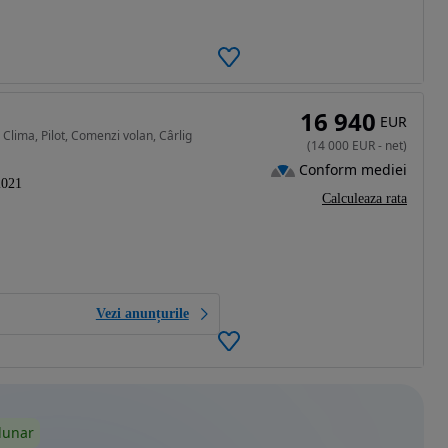
16 940
EUR
lima, Pilot, Comenzi volan, Cârlig
(
14 000
EUR
-
net
)
Conform mediei
2021
Calculeaza rata
Vezi anunțurile
lunar