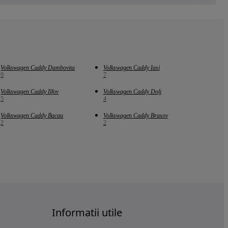
Volkswagen Caddy Dambovita
Volkswagen Caddy Iasi
9
7
Volkswagen Caddy Ilfov
Volkswagen Caddy Dolj
5
4
Volkswagen Caddy Bacau
Volkswagen Caddy Brasov
2
2
Informatii utile