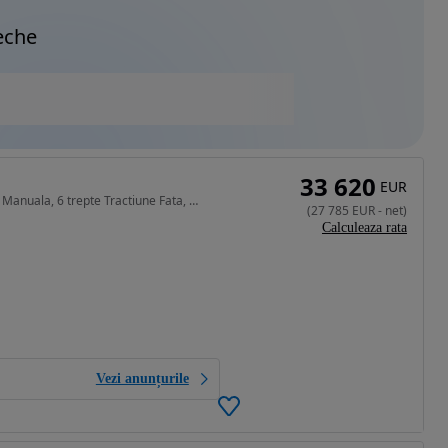
eche
33 620
EUR
1968 cm3 • 102 CP • Caddy 2.0 TDI 75 KW / 102 CP, Manuala, 6 trepte Tractiune Fata, 5 usi,
(
27 785
EUR
-
net
)
Calculeaza rata
Vezi anunțurile