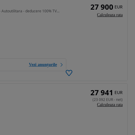
27 900
EUR
1968 cm3 • 102 CP • Caddy 5 locuri omologare N1 - Autoutilitara - deducere 100% TVA firme
Calculeaza rata
Vezi anunțurile
27 941
EUR
(
23 092
EUR
-
net
)
Calculeaza rata