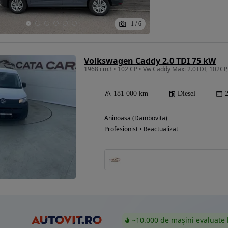
1
/
6
Eligibil pentru
finantare
Volkswagen Caddy 2.0 TDI 75 kW
1968 cm3 • 102 CP • Vw Caddy Maxi 2.0TDI, 102CP, C
181 000 km
Diesel
Aninoasa (Dambovita)
Profesionist • Reactualizat
~10.000 de mașini evaluate 