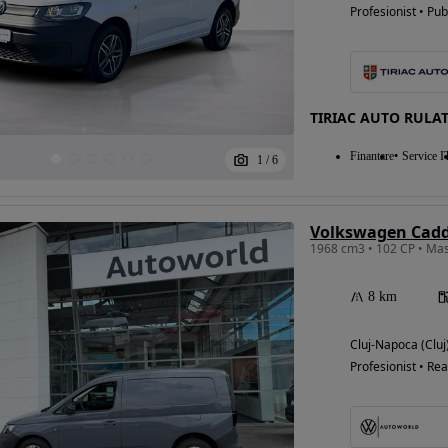
Profesionist • Pub
TIRIAC AUTO RULA
Finantare
Service I
1
/
6
Volkswagen Caddy
1968 cm3 • 102 CP • Ma
8 km
Cluj-Napoca (Cluj
Profesionist • Rea