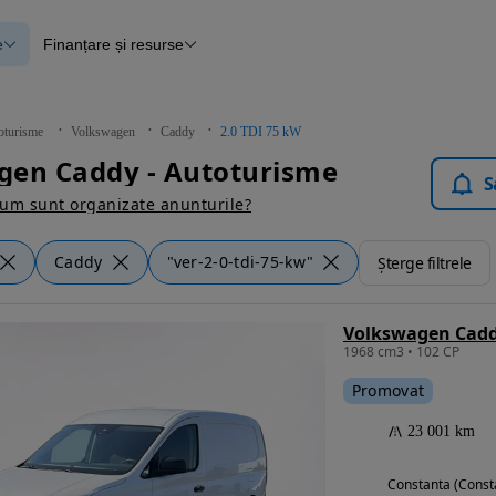
e
Finanțare și resurse
e
Finanțare
e
Instrument de evaluare a mașinii
Raport al istoricului vehiculului
ce
Blog Autovit.ro
oturisme
Volkswagen
Caddy
2.0 TDI 75 kW
anțare
gen Caddy - Autoturisme
lii verificate
S
um sunt organizate anunturile?
Caddy
"ver-2-0-tdi-75-kw"
Șterge filtrele
Volkswagen Caddy
1968 cm3 • 102 CP
Promovat
23 001 km
Constanta (Const