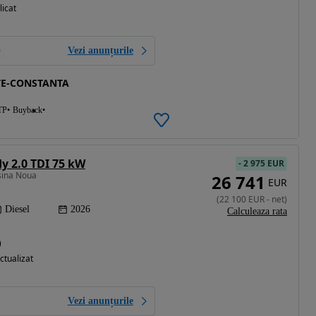
licat
Vezi anunțurile
TE-CONSTANTA
TP
Buyback
 2.0 TDI 75 kW
-
2 975 EUR
sina Noua
26 741
EUR
(
22 100
EUR
-
net
)
Diesel
2026
Calculeaza rata
)
ctualizat
Vezi anunțurile