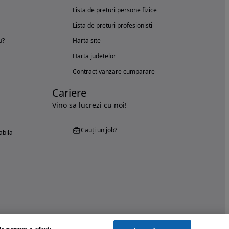
Lista de preturi persone fizice
Lista de preturi profesionisti
u?
Harta site
Harta judetelor
Contract vanzare cumparare
Cariere
Vino sa lucrezi cu noi!
Cauți un job?
abila