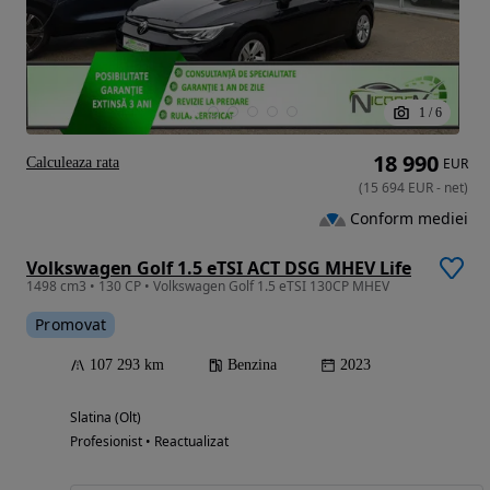
1
/
6
18 990
Calculeaza rata
EUR
(
15 694
EUR
-
net
)
Conform mediei
Volkswagen Golf 1.5 eTSI ACT DSG MHEV Life
1498 cm3 • 130 CP • Volkswagen Golf 1.5 eTSI 130CP MHEV
Promovat
107 293 km
Benzina
2023
Slatina (Olt)
Profesionist • Reactualizat