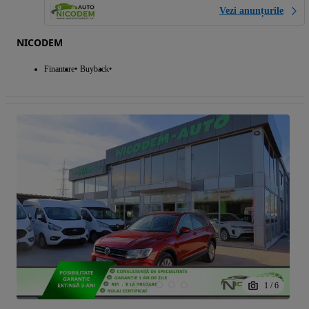
Vezi anunțurile
NICODEM
Finantare
Buyback
1
/
6