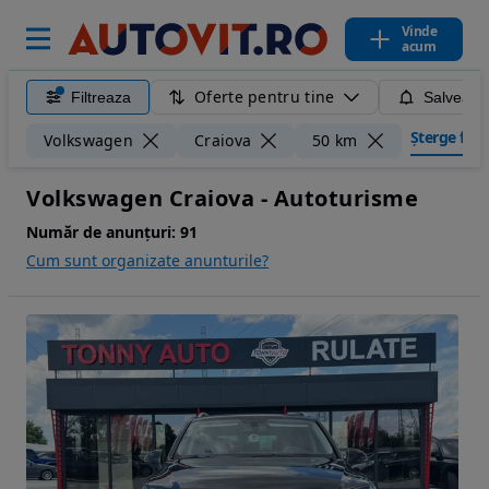
Vinde
acum
Oferte pentru tine
Filtreaza
Salveaza
Șterge filtr
Volkswagen
Craiova
50 km
Volkswagen Craiova - Autoturisme
Număr de anunțuri:
91
Cum sunt organizate anunturile?