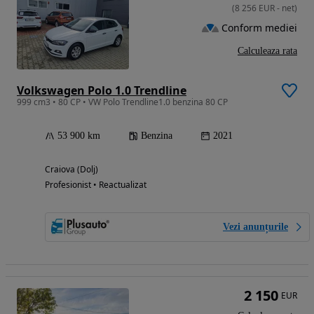
(
8 256
EUR
-
net
)
Conform mediei
Calculeaza rata
Volkswagen Polo 1.0 Trendline
999 cm3 • 80 CP • VW Polo Trendline1.0 benzina 80 CP
53 900 km
Benzina
2021
Craiova (Dolj)
Profesionist • Reactualizat
Vezi anunțurile
2 150
EUR