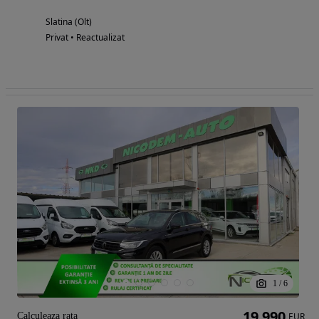
Slatina (Olt)
Privat • Reactualizat
1
/
6
19 990
Calculeaza rata
EUR