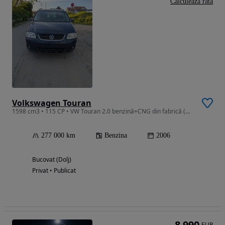
Calculeaza rata
Volkswagen Touran
1598 cm3 • 115 CP • VW Touran 2.0 benzină+CNG din fabrică (motor aspirat cu o axă 115 cp)
277 000 km
Benzina
2006
Bucovat (Dolj)
Privat • Publicat
8 990
EUR