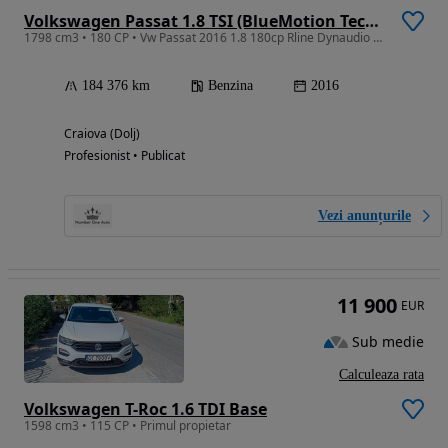
Volkswagen Passat 1.8 TSI (BlueMotion Technology) DSG Highline
1798 cm3 • 180 CP • Vw Passat 2016 1.8 180cp Rline Dynaudio Led Piele Distronic
184 376 km
Benzina
2016
Craiova (Dolj)
Profesionist • Publicat
Vezi anunțurile
11 900
EUR
Sub medie
Calculeaza rata
Volkswagen T-Roc 1.6 TDI Base
1598 cm3 • 115 CP • Primul propietar