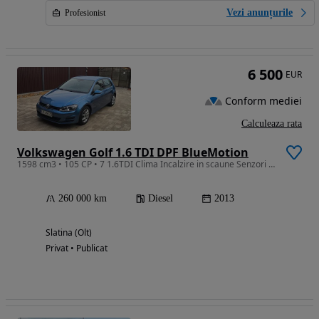
Vezi anunțurile
Profesionist
6 500
EUR
Conform mediei
Calculeaza rata
Volkswagen Golf 1.6 TDI DPF BlueMotion
1598 cm3 • 105 CP • 7 1.6TDI Clima Incalzire in scaune Senzori fata-spate
260 000 km
Diesel
2013
Slatina (Olt)
Privat • Publicat