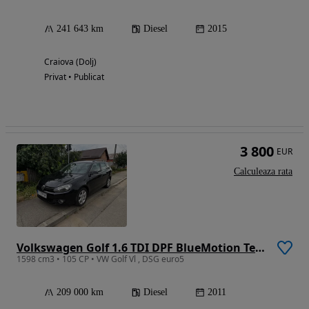
241 643 km
Diesel
2015
Craiova (Dolj)
Privat • Publicat
3 800
EUR
Calculeaza rata
Volkswagen Golf 1.6 TDI DPF BlueMotion Technology DSG Comfortline
1598 cm3 • 105 CP • VW Golf Vl , DSG euro5
209 000 km
Diesel
2011