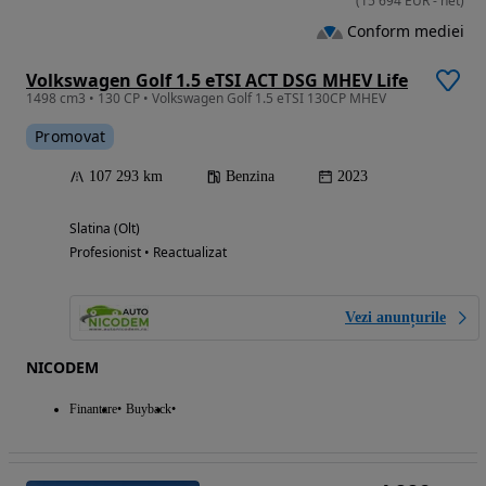
(
15 694
EUR
-
net
)
Conform mediei
Volkswagen Golf 1.5 eTSI ACT DSG MHEV Life
1498 cm3 • 130 CP • Volkswagen Golf 1.5 eTSI 130CP MHEV
Promovat
107 293 km
Benzina
2023
Slatina (Olt)
Profesionist • Reactualizat
Vezi anunțurile
NICODEM
Finantare
Buyback