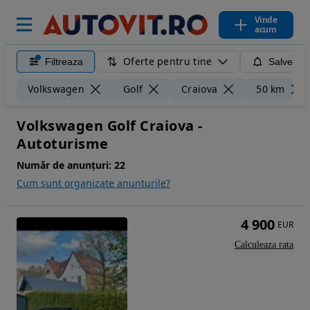
Vinde
acum
Oferte pentru tine
Filtreaza
Salveaza
Volkswagen
Golf
Craiova
50 km
Volkswagen Golf Craiova -
Autoturisme
Număr de anunțuri:
22
Cum sunt organizate anunturile?
4 900
EUR
Calculeaza rata