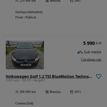
229 488 km
Benzina
2007
Strehaia (Mehedinti)
Privat • Publicat
5 990
EUR
Sub medie
Calculeaza rata
Volkswagen Golf 1.2 TSI BlueMotion Technology Comfortline
1197 cm3 • 105 CP • Vw golf 7
200 000 km
Benzina
2015
Craiova (Dolj)