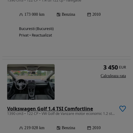
1390 cm3 • 122 CP • 1.4 tsi 122 cp - navigatie
173 000 km
Benzina
2010
Bucuresti (Bucuresti)
Privat • Reactualizat
3 450
EUR
Calculeaza rata
Volkswagen Golf 1.4 TSI Comfortline
1390 cm3 • 122 CP • VW Golf de Vanzare motor economic 1.2 stare excelenta de functionare
219 028 km
Benzina
2010