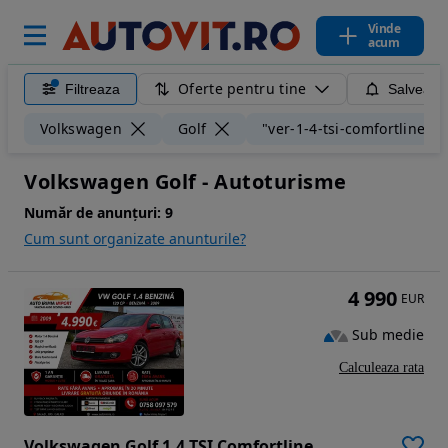
Vinde
acum
Oferte pentru tine
Filtreaza
Salveaza
Volkswagen
Golf
"ver-1-4-tsi-comfortline"
Volkswagen Golf - Autoturisme
Număr de anunțuri:
9
Cum sunt organizate anunturile?
4 990
EUR
Sub medie
Calculeaza rata
Volkswagen Golf 1.4 TSI Comfortline