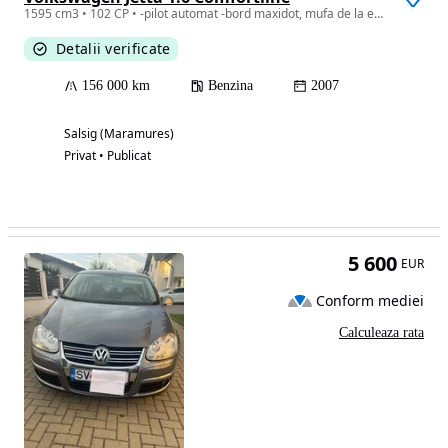
1595 cm3 • 102 CP • -pilot automat -bord maxidot, mufa de la ecran nu face mereu contact ș
Detalii verificate
156 000 km
Benzina
2007
Salsig (Maramures)
Privat • Publicat
5 600
EUR
Conform mediei
Calculeaza rata