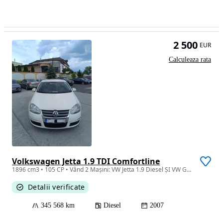
2 500
EUR
Calculeaza rata
Volkswagen Jetta 1.9 TDI Comfortline
1896 cm3 • 105 CP • Vând 2 Mașini: VW Jetta 1.9 Diesel ȘI VW Golf 5 Break 1.6 benzină+GPL
Detalii verificate
345 568 km
Diesel
2007