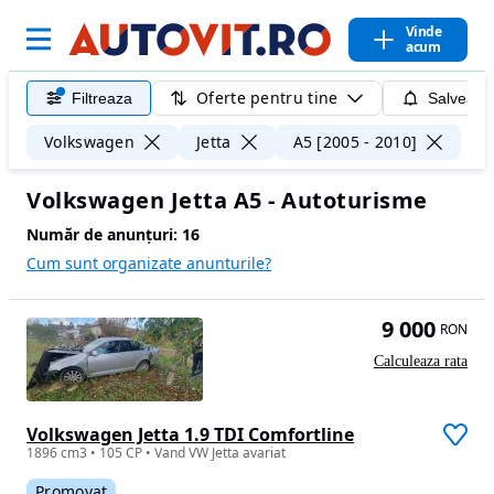
Vinde
acum
Oferte pentru tine
Filtreaza
Salveaza
Ște
Volkswagen
Jetta
A5 [2005 - 2010]
Volkswagen Jetta A5 - Autoturisme
Număr de anunțuri:
16
Cum sunt organizate anunturile?
9 000
RON
Calculeaza rata
Volkswagen Jetta 1.9 TDI Comfortline
1896 cm3 • 105 CP • Vand VW Jetta avariat
Promovat