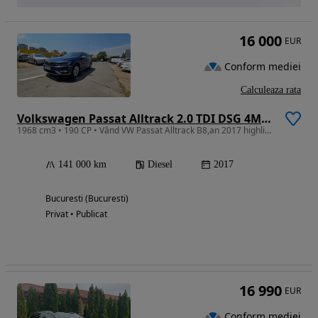
16 000
EUR
Conform mediei
Calculeaza rata
Volkswagen Passat Alltrack 2.0 TDI DSG 4Motion
1968 cm3 • 190 CP • Vând VW Passat Alltrack B8,an 2017 highline
141 000 km
Diesel
2017
Bucuresti (Bucuresti)
Privat • Publicat
16 990
EUR
Conform mediei