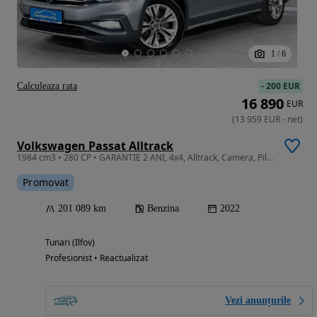
1
/
6
-
200 EUR
Calculeaza rata
16 890
EUR
(
13 959
EUR
-
net
)
Volkswagen Passat Alltrack
1984 cm3 • 280 CP • GARANTIE 2 ANI, 4x4, Alltrack, Camera, Pilot adaptiv, Scaune incalzite
Promovat
201 089 km
Benzina
2022
Tunari (Ilfov)
Profesionist • Reactualizat
Vezi anunțurile