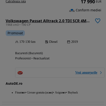
17 990
Calculeaza rata
EUR
Conform mediei
Volkswagen Passat Alltrack 2.0 TDI SCR 4Motion DSG
1968 cm3 • 190 CP
Promovat
170 130 km
Diesel
2019
Bucuresti (Bucuresti)
Profesionist • Reactualizat
Vezi anunțurile
AutoDE.ro
Finantare
Livrare gratuita (acasa)
Asigurare
Buyback