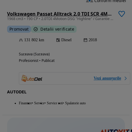
Conform mediei
Volkswagen Passat Alltrack 2.0 TDI SCR 4Motion DSG
1968 cm3 • 190 CP • 2.0TDI 4Motion DSG "Highline" / Garantie extinsa /Posibilitate Leasing
Promovat
Detalii verificate
131 802 km
Diesel
2018
Suceava (Suceava)
Profesionist • Publicat
Vezi anunțurile
AUTODEL
Finantare
Service
Service roti
Spalatorie auto