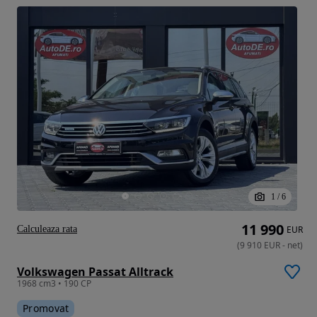
1
/
6
11 990
Calculeaza rata
EUR
(
9 910
EUR
-
net
)
Volkswagen Passat Alltrack
1968 cm3 • 190 CP
Promovat