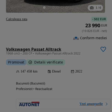
1
/
6
-
502 EUR
Calculeaza rata
23 990
EUR
(
19 826
EUR
-
net
)
Conform mediei
Volkswagen Passat Alltrack
1968 cm3 • 200 CP • Volkswagen Passat Alltrack 2022
Promovat
Detalii verificate
147 458 km
Diesel
2022
Bucuresti (Bucuresti)
Profesionist • Reactualizat
Vezi anunțurile