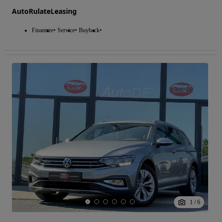
AutoRulateLeasing
Finantare
Service
Buyback
1
/
6