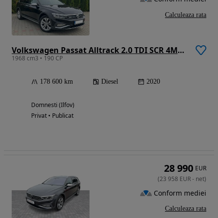
Calculeaza rata
Volkswagen Passat Alltrack 2.0 TDI SCR 4Motion DSG (BMT)
1968 cm3 • 190 CP
178 600 km
Diesel
2020
Domnesti (Ilfov)
Privat • Publicat
28 990
EUR
(
23 958
EUR
-
net
)
Conform mediei
Calculeaza rata