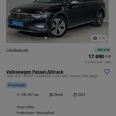
1
/
6
-
300 EUR
Calculeaza rata
17 690
EUR
(
14 620
EUR
-
net
)
Volkswagen Passat Alltrack
1968 cm3 • 200 CP • GARANTIE 2 ANI, 4X4, Camera, Pilot adaptiv, LED
Promovat
196 497 km
Diesel
2022
Tunari (Ilfov)
Profesionist • Reactualizat