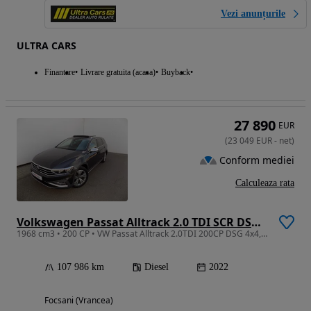
Vezi anunțurile
ULTRA CARS
Finantare
Livrare gratuita (acasa)
Buyback
27 890
EUR
(
23 049
EUR
-
net
)
Conform mediei
Calculeaza rata
Volkswagen Passat Alltrack 2.0 TDI SCR DSG 4Motion
1968 cm3 • 200 CP • VW Passat Alltrack 2.0TDI 200CP DSG 4x4, LED Matrix, Trapa, Navigatie
107 986 km
Diesel
2022
Focsani (Vrancea)