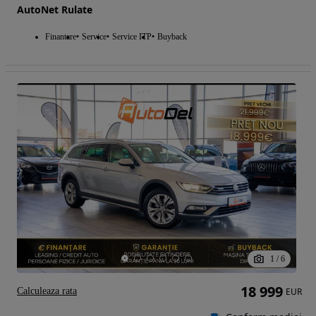
AutoNet Rulate
Finantare
Service
Service ITP
Buyback
1
/
6
18 999
Calculeaza rata
EUR