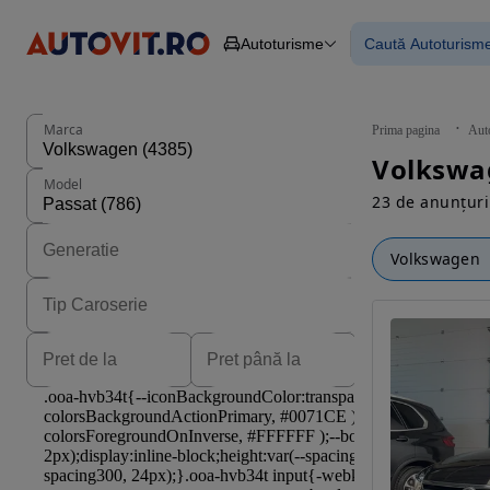
Autoturisme
Caută Autoturism
Autoturisme
Piese
Toate mașinil
Camioane
Mașinile rulat
Constructii
Mașini noi
Agro
Mașini electri
Marca
Prima pagina
Aut
Autoutilitare
Mașini cu fin
Motociclete
Mașini cu deta
Model
Remorci
23 de anunțuri
Volkswagen