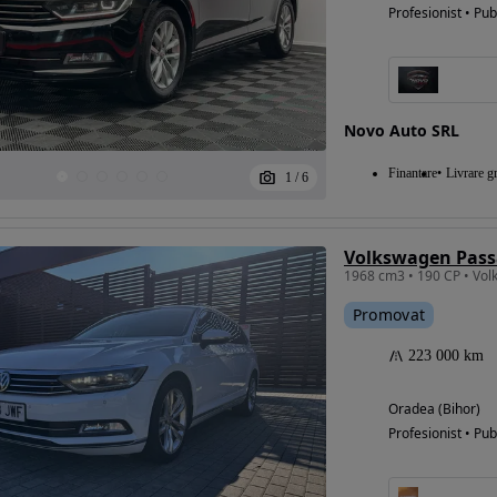
Profesionist • Pub
Novo Auto SRL
Finantare
Livrare gr
1
/
6
Volkswagen Passa
Promovat
223 000 km
Oradea (Bihor)
Profesionist • Pub