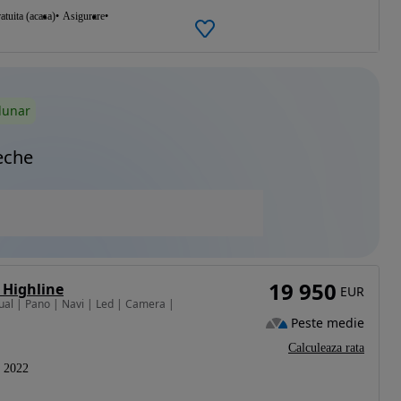
atuita (acasa)
Asigurare
lunar
eche
19 950
 Highline
EUR
ual | Pano | Navi | Led | Camera |
Peste medie
Calculeaza rata
2022