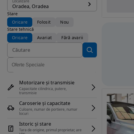
Localizare
Oradea, Oradea
Stare
Oricare
Folosit
Nou
Stare tehnică
Oricare
Avariat
Fără avarii
Motorizare și transmisie
Capacitate cilindrica, putere, 
transmisie
Caroserie și capacitate
Culoare, numar de portiere, numar 
locuri
Istoric și stare
Tara de origine, primul proprietar, are 