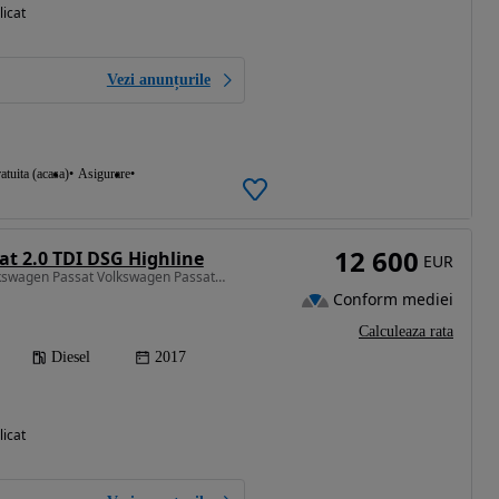
licat
Vezi anunțurile
atuita (acasa)
Asigurare
12 600
t 2.0 TDI DSG Highline
EUR
1968 cm3 • 190 CP • Volkswagen Passat Volkswagen Passat Variant 2.0 TDI DSG (BlueMotion Te
Conform mediei
Calculeaza rata
Diesel
2017
licat