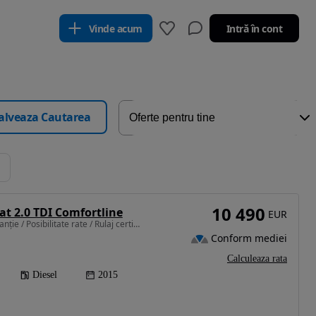
Vinde acum
Intră în cont
alveaza Cautarea
10 490
t 2.0 TDI Comfortline
EUR
1968 cm3 • 150 CP • Garanție / Posibilitate rate / Rulaj certificat
Conform mediei
Calculeaza rata
Diesel
2015