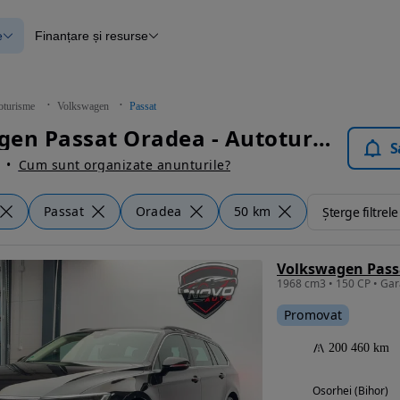
e
Finanțare și resurse
e
Finanțare
e
Instrument de evaluare a mașinii
Raport al istoricului vehiculului
ce
Blog Autovit.ro
oturisme
Volkswagen
Passat
anțare
Volkswagen Passat Oradea - Autoturisme
lii verificate
S
Cum sunt organizate anunturile?
Passat
Oradea
50 km
Șterge filtrele
Volkswagen Passa
Promovat
200 460 km
Osorhei (Bihor)