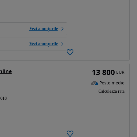
Vezi anunțurile
Vezi anunțurile
13 800
hline
EUR
Peste medie
Calculeaza rata
2018