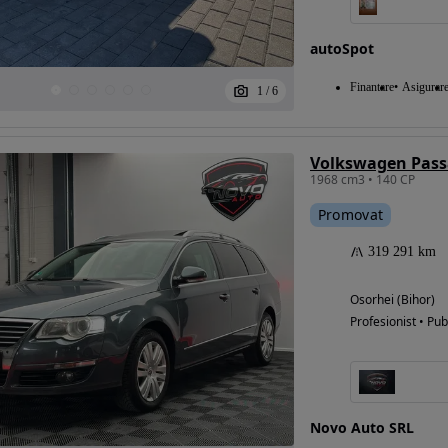
autoSpot
Eligibil pentru
Finantare
Asigurar
1
/
6
finantare
Volkswagen Passa
1968 cm3 • 140 CP
Promovat
319 291 km
Osorhei (Bihor)
Profesionist • Pub
Novo Auto SRL