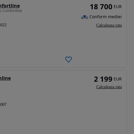
18 700
fortline
EUR
G Comfortline
Conform mediei
2022
Calculeaza rata
2 199
hline
EUR
Calculeaza rata
2007