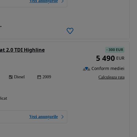
Vezi anunțurile
e
t 2.0 TDI Highline
-
300 EUR
5 490
EUR
Conform mediei
Diesel
2009
Calculeaza rata
licat
Vezi anunțurile