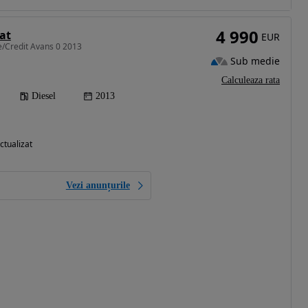
4 990
at
EUR
e/Credit Avans 0 2013
Sub medie
Calculeaza rata
Diesel
2013
ctualizat
Vezi anunțurile