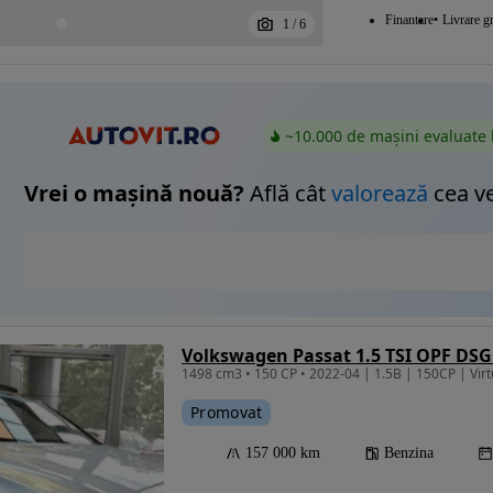
Finantare
Livrare gr
1
/
6
~10.000 de mașini evaluate 
Vrei o mașină nouă?
Află cât
valorează
cea v
Volkswagen Passat 1.5 TSI OPF DSG
1498 cm3 • 150 CP • 2022-04 | 1.5B | 150CP | Virt
Promovat
157 000 km
Benzina