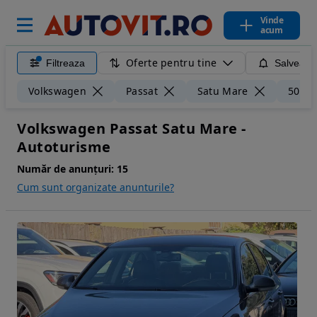
Vinde
acum
Oferte pentru tine
Filtreaza
Salveaza
Volkswagen
Passat
Satu Mare
50 km
Volkswagen Passat Satu Mare -
Autoturisme
Număr de anunțuri:
15
Cum sunt organizate anunturile?