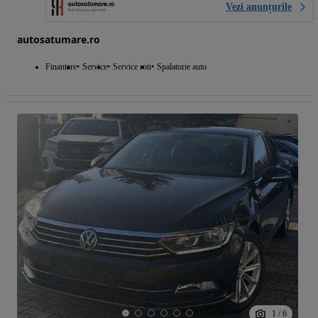
Vezi anunțurile
autosatumare.ro
Finantare
Service
Service roti
Spalatorie auto
1
/
6