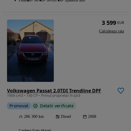
Finantare
Service
Service roti
Spalatorie auto
3 599
EUR
Calculeaza rata
Volkswagen Passat 2.0TDI Trendline DPF
1968 cm3 • 140 CP • Primul proprietar în țară
Promovat
Detalii verificate
286 300 km
Diesel
2008
Capleni (Satu Mare)