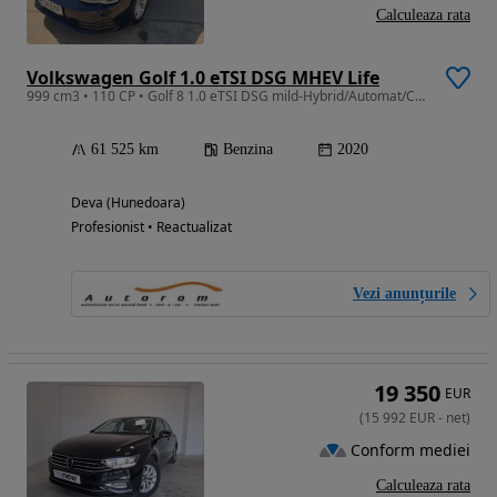
Calculeaza rata
Volkswagen Golf 1.0 eTSI DSG MHEV Life
999 cm3 • 110 CP • Golf 8 1.0 eTSI DSG mild-Hybrid/Automat/Camera/Scaune Incalzite/Jante
61 525 km
Benzina
2020
Deva (Hunedoara)
Profesionist • Reactualizat
Vezi anunțurile
19 350
EUR
(
15 992
EUR
-
net
)
Conform mediei
Calculeaza rata