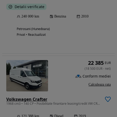
Detalii verificate
240 000 km
Benzina
2010
Petrosani (Hunedoara)
Privat • Reactualizat
22 385
EUR
(
18 500
EUR
-
net
)
Conform mediei
Calculeaza rata
Volkswagen Crafter
1968 cm3 • 140 CP • Posibilitate finantare leasing/credit VW CRAFTER L4H3
121 388 km
Diesel
2019