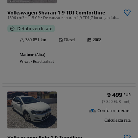
Volkswagen Sharan 1.9 TDI Comfortline
1896 cm3 • 115 CP • De vanzare sharan 1,9 TDI ,7 locuri ,an fabricatie 2008
Detalii verificate
380 851 km
Diesel
2008
Martinie (Alba)
Privat • Reactualizat
9 499
EUR
(
7 850
EUR
-
net
)
Conform mediei
Calculeaza rata
Volkswagen Polo 1.0 Trendline