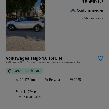
18 490
EUR
Conform mediei
Calculeaza rata
Volkswagen Taigo 1.0 TSI Life
999 cm3 • 95 CP • -cumpărat de nou din reprezentanta
Detalii verificate
20 475 km
Benzina
2025
Targu Jiu (Gorj)
Privat • Reactualizat