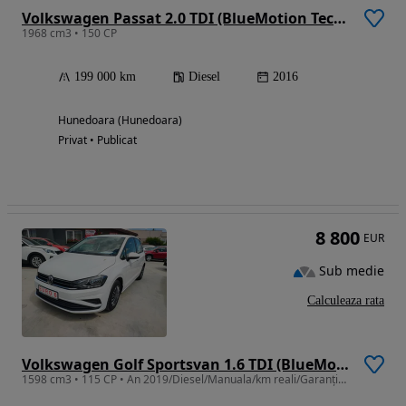
Volkswagen Passat 2.0 TDI (BlueMotion Technology) Highline
1968 cm3 • 150 CP
199 000 km
Diesel
2016
Hunedoara (Hunedoara)
Privat • Publicat
8 800
EUR
Sub medie
Calculeaza rata
Volkswagen Golf Sportsvan 1.6 TDI (BlueMotion Technology) Trendline
1598 cm3 • 115 CP • An 2019/Diesel/Manuala/km reali/Garanție/Finanțare/Factura