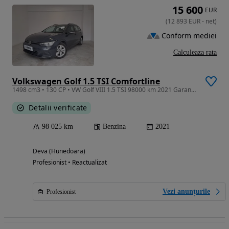
15 600
EUR
(
12 893
EUR
-
net
)
Conform mediei
Calculeaza rata
Volkswagen Golf 1.5 TSI Comfortline
1498 cm3 • 130 CP • VW Golf VIII 1.5 TSI 98000 km 2021 Garantie
Detalii verificate
98 025 km
Benzina
2021
Deva (Hunedoara)
Profesionist • Reactualizat
Vezi anunțurile
Profesionist