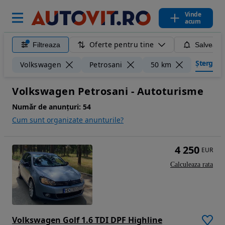
Vinde
acum
Oferte pentru tine
Filtreaza
Salveaza
Șterge fil
Volkswagen
Petrosani
50 km
Volkswagen Petrosani - Autoturisme
Număr de anunțuri:
54
Cum sunt organizate anunturile?
4 250
EUR
Calculeaza rata
Volkswagen Golf 1.6 TDI DPF Highline