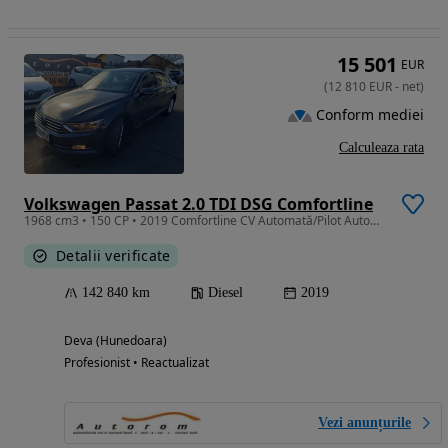
15 501
EUR
(
12 810
EUR
-
net
)
Conform mediei
Calculeaza rata
Volkswagen Passat 2.0 TDI DSG Comfortline
1968 cm3 • 150 CP • 2019 Comfortline CV Automată/Pilot Automat/PDC față-spate/Rate-Leasing
Detalii verificate
142 840 km
Diesel
2019
Deva (Hunedoara)
Profesionist • Reactualizat
Vezi anunțurile