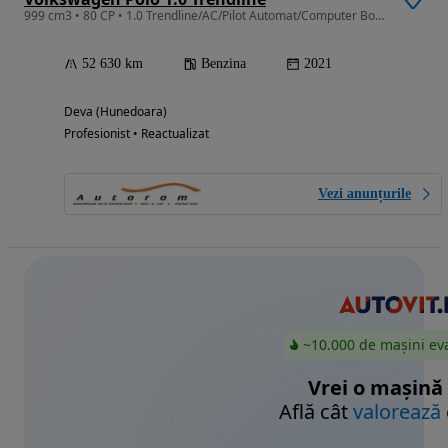
999 cm3 • 80 CP • 1.0 Trendline/AC/Pilot Automat/Computer Bord/Proiectoare/Garantie!!!
52 630 km
Benzina
2021
Deva (Hunedoara)
Profesionist • Reactualizat
Vezi anunțurile
~10.000 de mașini ev
Vrei o mașină
Află cât
valorează