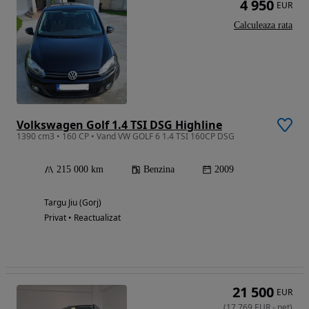
4 950
EUR
Calculeaza rata
Volkswagen Golf 1.4 TSI DSG Highline
1390 cm3 • 160 CP • Vand VW GOLF 6 1.4 TSI 160CP DSG
215 000 km
Benzina
2009
Targu Jiu (Gorj)
Privat • Reactualizat
21 500
EUR
(
17 769
EUR
-
net
)