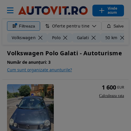
Vinde
acum
Oferte pentru tine
Filtreaza
Salveaza
Volkswagen
Polo
Galati
50 km
Volkswagen Polo Galati - Autoturisme
Număr de anunțuri:
3
Cum sunt organizate anunturile?
1 600
EUR
Calculeaza rata