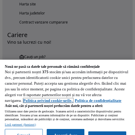
Harta site
Harta judetelor
Contract vanzare cumparare
Cariere
Vino sa lucrezi cu noi!
Cauți un job?
Nouă ne pasă ca datele tale personale să rămână confidențiale
Noi și partenerii noștri
375
stocăm și/sau accesăm informații pe dispozitivul
dvs., precum identificatorii cookie unici pentru prelucrarea datelor cu
caracter personal. Puteți accepta sau gestiona alegerile dvs. făcând clic mai
jos sau în orice moment, pe pagina cu politica de confidențialitate. Aceste
alegeri vor fi raportate partenerilor noștri și nu vă vor afecta
Încearcă acum aplicația Autovit.ro
navigarea.
Politica privind cookie-urile,
Politica de confidențialitate
Atât noi, cât și partenerii noștri prelucrăm datele pentru a oferi:
Utilizarea unor date precise de geolocație. Scanarea activă a caracteristicilor dispozitivului pentru
identificare. Stocarea și/sau accesarea informațiilor de pe un dispozitiv. Publicitate și conținut
personalizat, măsurători ale publicității și de conținut, cercetarea audienței și dezvoltarea serviciilor.
Listă parteneri (furnizori)