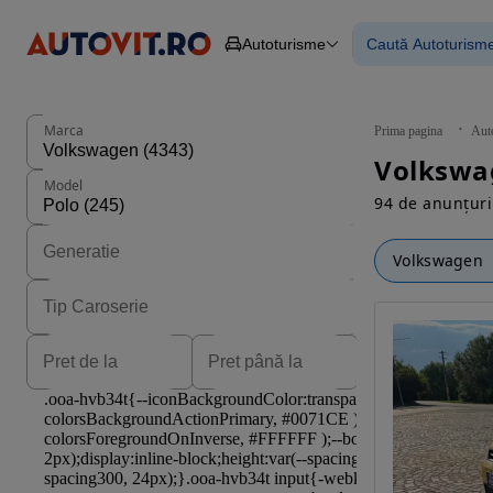
Autoturisme
Caută Autoturism
Autoturisme
Piese
Toate mașinil
Camioane
Mașinile rulat
Constructii
Mașini noi
Agro
Mașini electri
Marca
Prima pagina
Aut
Autoutilitare
Mașini cu fin
Motociclete
Mașini cu deta
Model
Remorci
94 de anunțuri
Volkswagen