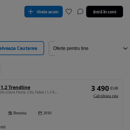
Vinde acum
Intră în cont
alveaza Cautarea
3 490
1.2 Trendline
EUR
1198 cm3 • 60 CP • VW Polo (clasa Fiesta, Clio, Fabia ) 1.2 benzina 60 CP Euro 5
Calculeaza rata
Benzina
2010
sti)