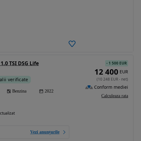
1.0 TSI DSG Life
-
1 500 EUR
12 400
EUR
alii verificate
(
10 248
EUR
-
net
)
Conform mediei
Benzina
2022
Calculeaza rata
ctualizat
Vezi anunțurile