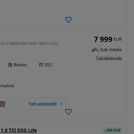
7 999
EUR
999 cm3 • 80 CP • Tva inclus și deductibil,credit rapid cu buletinul,cumpărată de noua
Sub medie
Calculeaza rata
Benzina
2021
ctualizat
Vezi anunțurile
1.0 TSI DSG Life
-
300 EUR