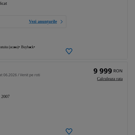
licat
Vezi anunțurile
atuita (acasa)
Buyback
9 999
RON
t 06.2026 / Venit pe roti
Calculeaza rata
2007