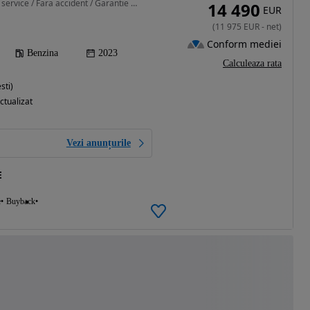
999 cm3 • 95 CP • Istoric service / Fara accident / Garantie 12-36 Luni
14 490
EUR
(
11 975
EUR
-
net
)
Conform mediei
Benzina
2023
Calculeaza rata
sti)
ctualizat
Vezi anunțurile
E
e
Buyback