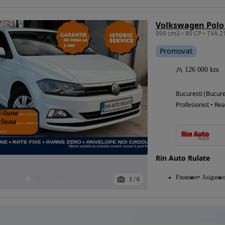
Volkswagen Polo 
Eligibil pentru
Promovat
finantare
126 000 km
Bucuresti (Bucure
Profesionist • Rea
Rin Auto Rulate
Finantare
Asigurar
1
/
6