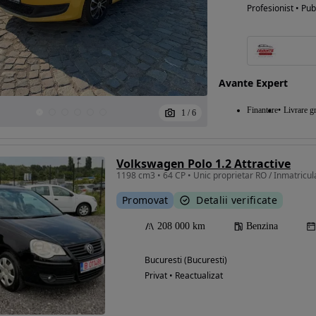
Profesionist • Pub
Avante Expert
Finantare
Livrare gr
1
/
6
Volkswagen Polo 1.2 Attractive
1198 cm3 • 64 CP • Unic proprietar RO / Inmatricula
Promovat
Detalii verificate
208 000 km
Benzina
Bucuresti (Bucuresti)
Privat • Reactualizat