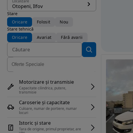
Localizare
Otopeni, Ilfov
Stare
Oricare
Folosit
Nou
Stare tehnică
Oricare
Avariat
Fără avarii
Motorizare și transmisie
Capacitate cilindrica, putere, 
transmisie
Caroserie și capacitate
Culoare, numar de portiere, numar 
locuri
Istoric și stare
Tara de origine, primul proprietar, are 