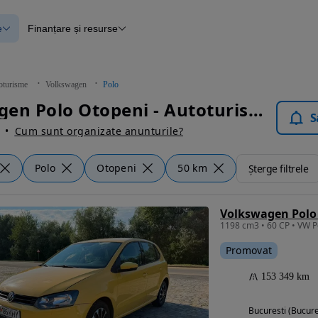
e
Finanțare și resurse
e
Finanțare
e
Instrument de evaluare a mașinii
Raport al istoricului vehiculului
ce
Blog Autovit.ro
oturisme
Volkswagen
Polo
anțare
Volkswagen Polo Otopeni - Autoturisme
lii verificate
S
Cum sunt organizate anunturile?
Polo
Otopeni
50 km
Șterge filtrele
Volkswagen Polo 
Promovat
153 349 km
Bucuresti (Bucure