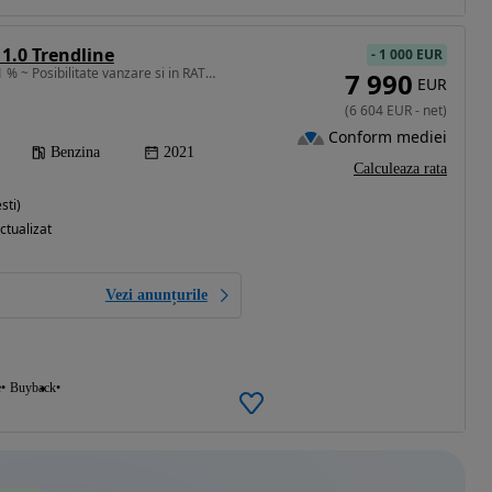
1.0 Trendline
-
1 000 EUR
999 cm3 • 80 CP • TVA 21 % ~ Posibilitate vanzare si in RATE ~ Credit Leasing ~
7 990
EUR
(
6 604
EUR
-
net
)
Conform mediei
Benzina
2021
Calculeaza rata
sti)
ctualizat
Vezi anunțurile
e
Buyback