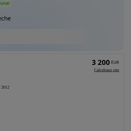
lunar
eche
3 200
EUR
Calculeaza rata
2012