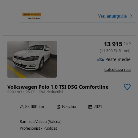
Vezi anunțurile
13 915
EUR
(
11 500
EUR
-
net
)
Peste medie
Calculeaza rata
Volkswagen Polo 1.0 TSI DSG Comfortline
999 cm3 • 95 CP • TVA deductibil
85 000 km
Benzina
2021
Ramnicu Valcea (Valcea)
Profesionist • Publicat