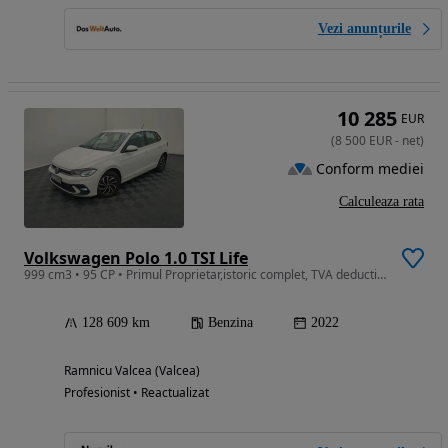
Vezi anunțurile
10 285
EUR
(
8 500
EUR
-
net
)
Conform mediei
Calculeaza rata
Volkswagen Polo 1.0 TSI Life
999 cm3 • 95 CP • Primul Proprietar,istoric complet, TVA deductibil
128 609 km
Benzina
2022
Ramnicu Valcea (Valcea)
Profesionist • Reactualizat