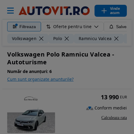
Vinde
acum
Oferte pentru tine
Filtreaza
Salveaza
Volkswagen
Polo
Ramnicu Valcea
50
Volkswagen Polo Ramnicu Valcea -
Autoturisme
Număr de anunțuri:
6
Cum sunt organizate anunturile?
13 990
EUR
Conform mediei
Calculeaza rata