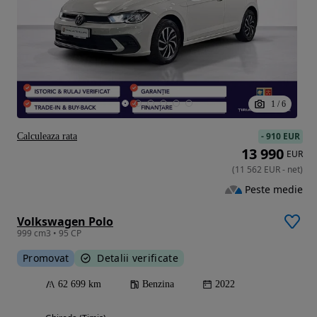
1
/
6
-
910 EUR
Calculeaza rata
13 990
EUR
(
11 562
EUR
-
net
)
Peste medie
Volkswagen Polo
999 cm3 • 95 CP
Promovat
Detalii verificate
62 699 km
Benzina
2022