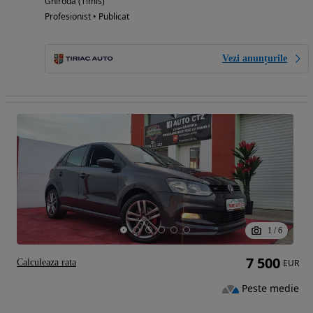
Ghiroda (Timis)
Profesionist • Publicat
Vezi anunțurile
1
/
6
7 500
Calculeaza rata
EUR
Peste medie