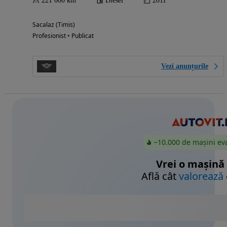
221 000 km
Diesel
2011
Sacalaz (Timis)
Profesionist • Publicat
Vezi anunțurile
~10.000 de mașini ev
Vrei o mașină
Află cât
valorează