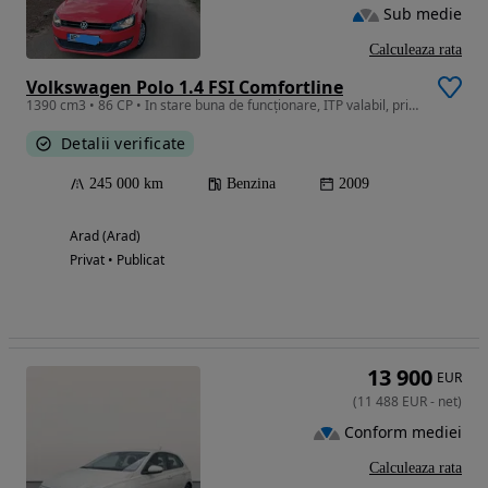
Sub medie
Calculeaza rata
Volkswagen Polo 1.4 FSI Comfortline
1390 cm3 • 86 CP • In stare buna de funcționare, ITP valabil, primul proprietar in Ro
Detalii verificate
245 000 km
Benzina
2009
Arad (Arad)
Privat • Publicat
13 900
EUR
(
11 488
EUR
-
net
)
Conform mediei
Calculeaza rata