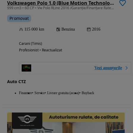
Volkswagen Polo 1.0 (Blue Motion Technology) Comfortline
999 cm3 • 60 CP • Vw Polo RLine 2016 /Garanție/Finanțare Rate/LivrareGR/RevizieGR
Promovat
115 000 km
Benzina
2016
Carani (Timis)
Profesionist • Reactualizat
Vezi anunțurile
Auto CTZ
Finantare
Service
Livrare gratuita (acasa)
Buyback