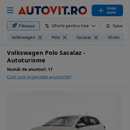
Vinde
acum
Oferte pentru tine
Filtreaza
Salveaza
Volkswagen
Polo
Sacalaz
50 km
Volkswagen Polo Sacalaz -
Autoturisme
Număr de anunțuri:
17
Cum sunt organizate anunturile?