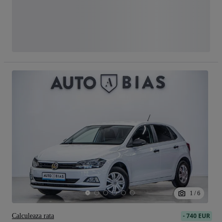
1
/
6
-
740 EUR
Calculeaza rata