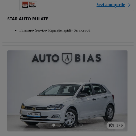
Vezi anunțurile
STAR AUTO RULATE
Finantare
Service
Reparație rapidă
Service roti
1
/
6