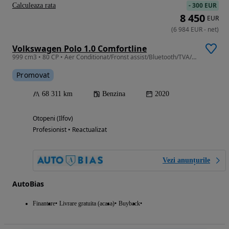
-
300 EUR
Calculeaza rata
8 450
EUR
(
6 984
EUR
-
net
)
Volkswagen Polo 1.0 Comfortline
999 cm3 • 80 CP • Aer Conditionat/Fronst assist/Bluetooth/TVA/Leasing-Rate FARA AVANS
Promovat
68 311 km
Benzina
2020
Otopeni (Ilfov)
Profesionist • Reactualizat
Vezi anunțurile
AutoBias
Finantare
Livrare gratuita (acasa)
Buyback