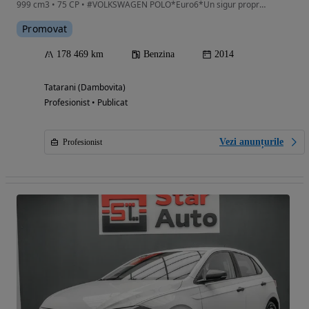
999 cm3 • 75 CP • #VOLKSWAGEN POLO*Euro6*Un sigur proprietar Germania*GARANTIE 12 luni#
Promovat
178 469 km
Benzina
2014
Tatarani (Dambovita)
Profesionist • Publicat
Vezi anunțurile
Profesionist