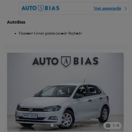
Vezi anunțurile
AutoBias
Finantare
Livrare gratuita (acasa)
Buyback
1
/
6