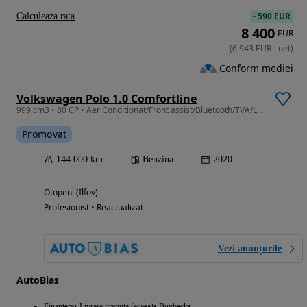
-
590 EUR
Calculeaza rata
8 400
EUR
(
6 943
EUR
-
net
)
Conform mediei
Volkswagen Polo 1.0 Comfortline
999 cm3 • 80 CP • Aer Conditionat/Front assist/Bluetooth/TVA/Leasing-Rate FARA AVANS
Promovat
144 000 km
Benzina
2020
Otopeni (Ilfov)
Profesionist • Reactualizat
Vezi anunțurile
AutoBias
Finantare
Livrare gratuita (acasa)
Buyback