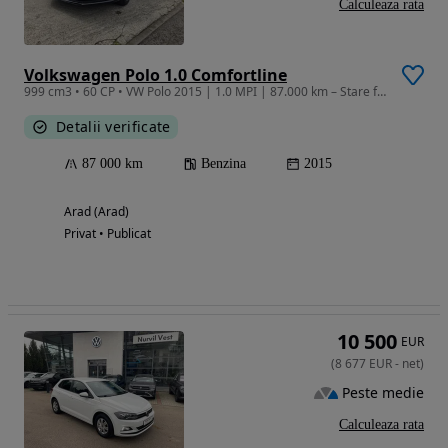
Calculeaza rata
Volkswagen Polo 1.0 Comfortline
999 cm3 • 60 CP • VW Polo 2015 | 1.0 MPI | 87.000 km – Stare foarte bună
Detalii verificate
87 000 km
Benzina
2015
Arad (Arad)
Privat • Publicat
10 500
EUR
(
8 677
EUR
-
net
)
Peste medie
Calculeaza rata