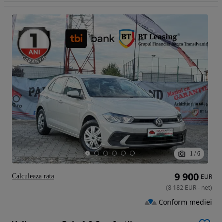
1
/
6
9 900
Calculeaza rata
EUR
(
8 182
EUR
-
net
)
Conform mediei