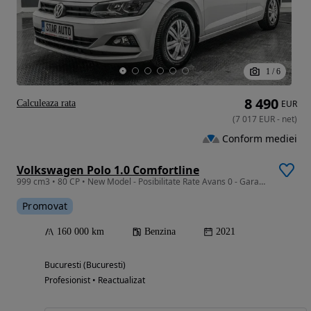
1
/
6
8 490
Calculeaza rata
EUR
(
7 017
EUR
-
net
)
Conform mediei
Volkswagen Polo 1.0 Comfortline
999 cm3 • 80 CP • New Model - Posibilitate Rate Avans 0 - Garantie 12 Luni - IMPECABILA
Promovat
160 000 km
Benzina
2021
Bucuresti (Bucuresti)
Profesionist • Reactualizat