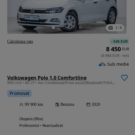
1
/
6
-
540 EUR
Calculeaza rata
8 450
EUR
(
6 984
EUR
-
net
)
Sub medie
Volkswagen Polo 1.0 Comfortline
999 cm3 • 80 CP • Aer Conditionat/Front assist/Bluetooth/TVA/Leasing-Rate FARA AVANS
Promovat
99 900 km
Benzina
2020
Otopeni (Ilfov)
Profesionist • Reactualizat