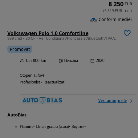
8 250
EUR
(
6 819
EUR
-
net
)
Conform mediei
Volkswagen Polo 1.0 Comfortline
999 cm3 • 80 CP • Aer Conditionat/Front assist/Bluetooth/TVA/Leasing-Rate FARA AVANS
Promovat
135 000 km
Benzina
2020
Otopeni (Ilfov)
Profesionist • Reactualizat
Vezi anunțurile
AutoBias
Finantare
Livrare gratuita (acasa)
Buyback