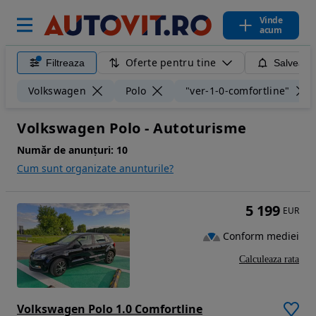
Vinde
acum
Oferte pentru tine
Filtreaza
Salveaza
Volkswagen
Polo
"ver-1-0-comfortline"
Volkswagen Polo - Autoturisme
Număr de anunțuri:
10
Cum sunt organizate anunturile?
5 199
EUR
Conform mediei
Calculeaza rata
Volkswagen Polo 1.0 Comfortline