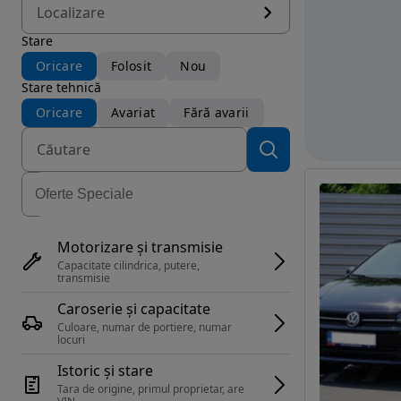
Localizare
Stare
Oricare
Folosit
Nou
Stare tehnică
Oricare
Avariat
Fără avarii
Motorizare și transmisie
Capacitate cilindrica, putere, 
transmisie
Caroserie și capacitate
Culoare, numar de portiere, numar 
locuri
Istoric și stare
Tara de origine, primul proprietar, are 