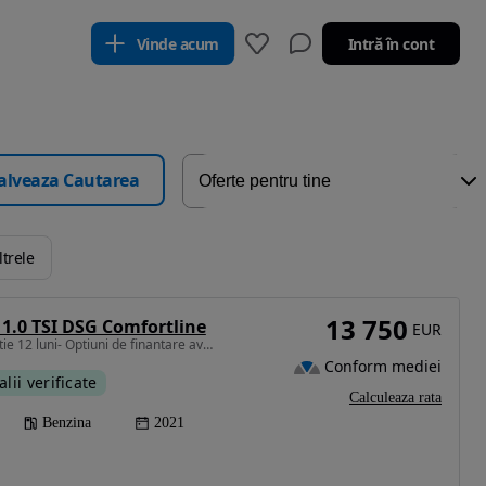
Vinde acum
Intră în cont
alveaza Cautarea
ltrele
13 750
1.0 TSI DSG Comfortline
EUR
999 cm3 • 95 CP • Garantie 12 luni- Optiuni de finantare avantajoase
Conform mediei
alii verificate
Calculeaza rata
Benzina
2021