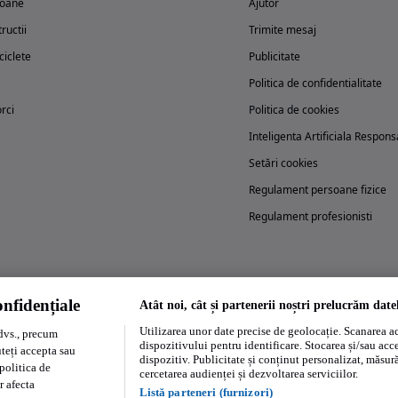
oane
Ajutor
ructii
Trimite mesaj
iclete
Publicitate
Politica de confidentialitate
rci
Politica de cookies
Inteligenta Artificiala Respons
Setări cookies
Regulament persoane fizice
Regulament profesionisti
nfidențiale
Atât noi, cât și partenerii noștri prelucrăm date
Încearcă acum aplicația Autovit.ro
Utilizarea unor date precise de geolocație. Scanarea act
dvs., precum
dispozitivului pentru identificare. Stocarea și/sau acc
uteți accepta sau
dispozitiv. Publicitate și conținut personalizat, măsurăt
politica de
cercetarea audienței și dezvoltarea serviciilor.
r afecta
Listă parteneri (furnizori)