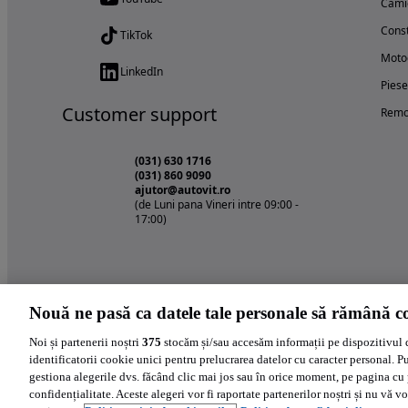
Cami
Const
TikTok
Motoc
LinkedIn
Piese
Customer support
Remo
(031) 630 1716
(031) 860 9090
ajutor@autovit.ro
(de Luni pana Vineri intre 09:00 -
17:00)
Nouă ne pasă ca datele tale personale să rămână co
Noi și partenerii noștri
375
stocăm și/sau accesăm informații pe dispozitivul 
identificatorii cookie unici pentru prelucrarea datelor cu caracter personal. P
gestiona alegerile dvs. făcând clic mai jos sau în orice moment, pe pagina cu 
confidențialitate. Aceste alegeri vor fi raportate partenerilor noștri și nu vă vo