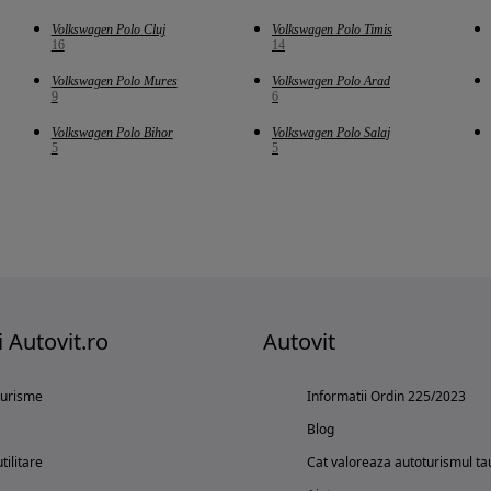
Volkswagen Polo Cluj
Volkswagen Polo Timis
16
14
Volkswagen Polo Mures
Volkswagen Polo Arad
9
6
Volkswagen Polo Bihor
Volkswagen Polo Salaj
5
5
i Autovit.ro
Autovit
turisme
Informatii Ordin 225/2023
Blog
tilitare
Cat valoreaza autoturismul ta