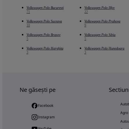
Volkswagen Polo Bucuresti
Volkswagen Polo Ilfov
71
22
Volkswagen Polo Suceava
Volkswagen Polo Prahova
10
9
Volkswagen Polo Brasov
Volkswagen Polo Sibiu
5
5
Volkswagen Polo Harghita
Volkswagen Polo Hunedoara
3
3
Ne găsești pe
Sectiun
Auto
Facebook
Agro
Instagram
Autou
YouTube