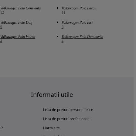
Volkswagen Polo Constanta
Volkswagen Polo Bacau
12
11
Volkswagen Polo Dolj
Volkswagen Polo Iasi
6
6
Volkswagen Polo Valcea
Volkswagen Polo Dambovita
4
4
Informatii utile
Lista de preturi persone fizice
Lista de preturi profesionisti
u?
Harta site