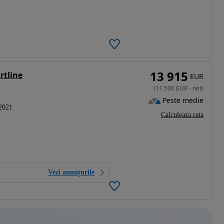
13 915
rtline
EUR
(
11 500
EUR
-
net
)
Peste medie
2021
Calculeaza rata
Vezi anunțurile