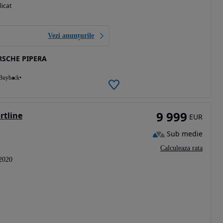
licat
Vezi anunțurile
SCHE PIPERA
Buyback
9 999
rtline
EUR
Sub medie
Calculeaza rata
2020