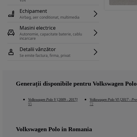
VIN 
Echipament
Airbag, aer conditionat, multimedia
Masini electrice
Autonomie, capacitate baterie, cablu 
incarcare 
Detalii vânzător
Se emite factura, firma, privat
Generații disponibile pentru Volkswagen Polo
Volkswagen Polo V [2009 - 2017]
Volkswagen Polo VI [2017 - Pre
95
72
Volkswagen Polo in Romania