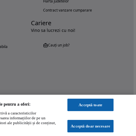
Harta judetelor
Contract vanzare cumparare
Cariere
Vino sa lucrezi cu noi!
Cauți un job?
abila
le pentru a oferi:
Acceptă toate
ivă a caracteristicilor
esarea informațiilor de pe un
ori ale publicității și de conținut,
Acceptă doar necesare