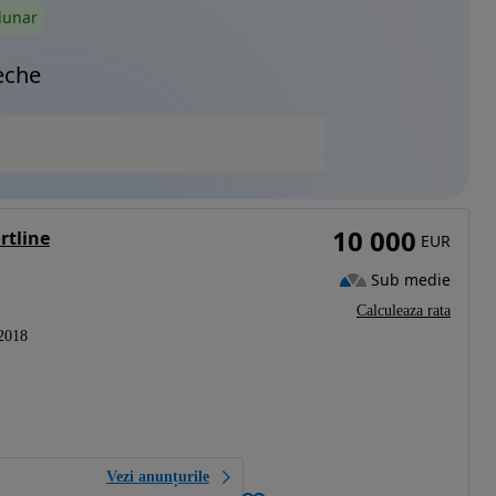
lunar
eche
10 000
rtline
EUR
Sub medie
Calculeaza rata
2018
Vezi anunțurile