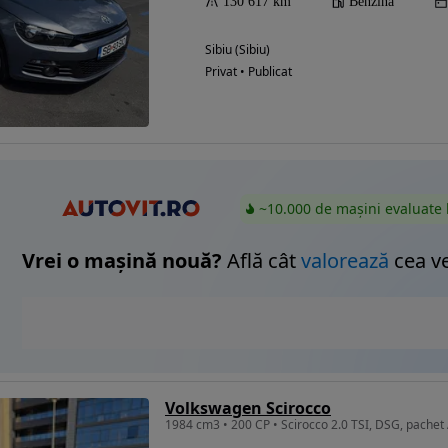
130 617 km
Benzina
Sibiu (Sibiu)
Privat • Publicat
Eligibil pentru
finantare
~10.000 de mașini evaluate 
Vrei o mașină nouă?
Află cât
valorează
cea v
Volkswagen Scirocco
1984 cm3 • 200 CP • Scirocco 2.0 TSI, DSG, pachet