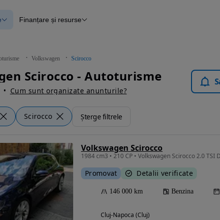
e
Finanțare și resurse
e
Finanțare
e
Instrument de evaluare a mașinii
Raport al istoricului vehiculului
ce
Blog Autovit.ro
oturisme
Volkswagen
Scirocco
anțare
en Scirocco - Autoturisme
lii verificate
S
Cum sunt organizate anunturile?
Scirocco
Șterge filtrele
Volkswagen Scirocco
1984 cm3 • 210 CP • Volkswagen Scirocco 2.0 TSI
Promovat
Detalii verificate
146 000 km
Benzina
Cluj-Napoca (Cluj)