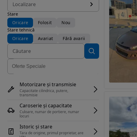
Localizare
Stare
Oricare
Folosit
Nou
Stare tehnică
Oricare
Avariat
Fără avarii
Motorizare și transmisie
Capacitate cilindrica, putere, 
transmisie
Caroserie și capacitate
Culoare, numar de portiere, numar 
locuri
Istoric și stare
Tara de origine, primul proprietar, are 