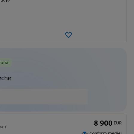
2010
lunar
eche
8 900
EUR
 ABT.
Conform mediei