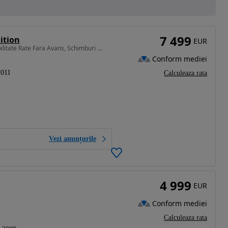
7 499
ition
EUR
1968 cm3 • 140 CP • 2.0 Diesel Automat Piele Posibilitate Rate Fara Avans, Schimburi Auto
Conform mediei
2011
Calculeaza rata
Vezi anunțurile
4 999
EUR
Conform mediei
Calculeaza rata