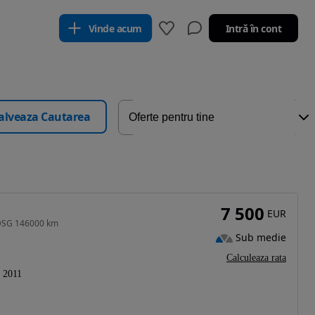
Vinde acum
Intră în cont
alveaza Cautarea
7 500
EUR
 DSG 146000 km
Sub medie
Calculeaza rata
2011