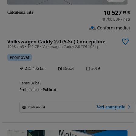
10 527
Calculeaza rata
EUR
(
8 700
EUR
-
net
)
Conform mediei
Volkswagen Caddy 2.0 (5-Si.) Conceptline
1968 cm3 • 102 CP • Volkswagen Caddy 2.0 TDI 102 cp
Promovat
215 436 km
Diesel
2019
Sebes (Alba)
Profesionist • Publicat
Vezi anunțurile
Profesionist