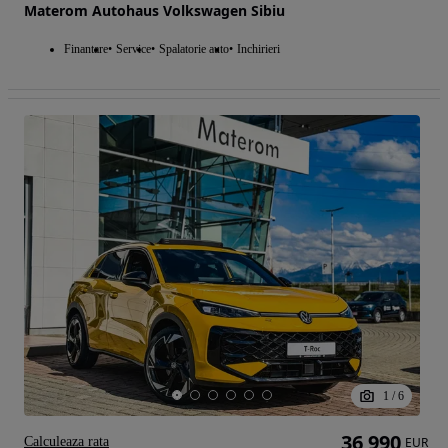
Materom Autohaus Volkswagen Sibiu
Finantare
Service
Spalatorie auto
Inchirieri
1
/
6
36 990
Calculeaza rata
EUR