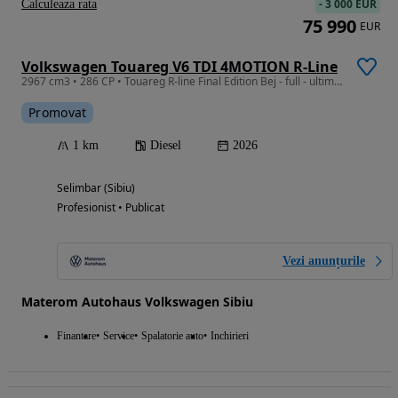
-
3 000 EUR
Calculeaza rata
75 990
EUR
Volkswagen Touareg V6 TDI 4MOTION R-Line
2967 cm3 • 286 CP • Touareg R-line Final Edition Bej - full - ultima unitate
Promovat
1 km
Diesel
2026
Selimbar (Sibiu)
Profesionist • Publicat
Vezi anunțurile
Materom Autohaus Volkswagen Sibiu
Finantare
Service
Spalatorie auto
Inchirieri