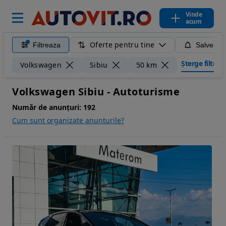
Vinde
acum
Oferte pentru tine
Filtreaza
Salveaza
Șterge filtrele
Volkswagen
Sibiu
50 km
Volkswagen Sibiu - Autoturisme
Număr de anunțuri:
192
Cum sunt organizate anunturile?