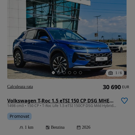
1
/
6
30 690
Calculeaza rata
EUR
Volkswagen T-Roc 1.5 eTSI 150 CP DSG MHEV Life
1498 cm3 • 150 CP • T-Roc Life 1.5 eTSI 150CP DSG Mild Hybrid | ACC | Apple CarPlay Wirele
Promovat
1 km
Benzina
2026