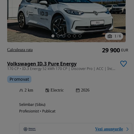
1
/
6
29 900
Calculeaza rata
EUR
Volkswagen ID.3 Pure Energy
170 CP • ID.3 Energy 52 kWh 170 CP | Discover Pro | ACC | Încălzire în Scaune
Promovat
2 km
Electric
2026
Selimbar (Sibiu)
Profesionist • Publicat
Vezi anunțurile