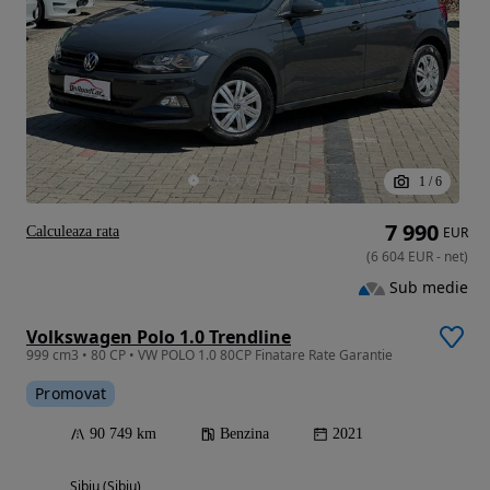
1
/
6
7 990
Calculeaza rata
EUR
(
6 604
EUR
-
net
)
Sub medie
Volkswagen Polo 1.0 Trendline
999 cm3 • 80 CP • VW POLO 1.0 80CP Finatare Rate Garantie
Promovat
90 749 km
Benzina
2021
Sibiu (Sibiu)