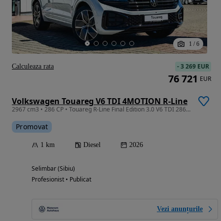
1
/
6
-
3 269 EUR
Calculeaza rata
76 721
EUR
Volkswagen Touareg V6 TDI 4MOTION R-Line
2967 cm3 • 286 CP • Touareg R-Line Final Edition 3.0 V6 TDI 286 CP 4Motion - pe stoc!!
Promovat
1 km
Diesel
2026
Selimbar (Sibiu)
Profesionist • Publicat
Vezi anunțurile