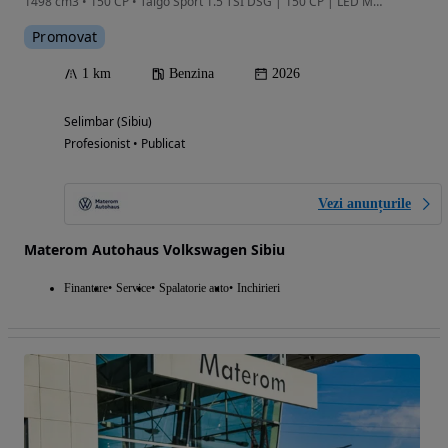
1498 cm3 • 150 CP • Taigo Sport 1.5 TSI DSG | 150 CP | LED Matrix | Trapă Panoramică
Promovat
1 km
Benzina
2026
Selimbar (Sibiu)
Profesionist • Publicat
Vezi anunțurile
Materom Autohaus Volkswagen Sibiu
Finantare
Service
Spalatorie auto
Inchirieri