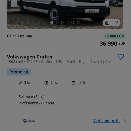
1
/
6
-
2 000 EUR
Calculeaza rata
36 990
EUR
Volkswagen Crafter
1968 cm3 • 140 CP • Crafter L4H3| 14 m3 | Digital Cockpit| Apple CarPlay| Android Auto
Promovat
3 km
Diesel
2026
Selimbar (Sibiu)
Profesionist • Publicat
Vezi anunțurile