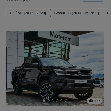
Golf VII [2012 - 2020]
Passat B8 [2014 - Prezent]
Go
1
/
6