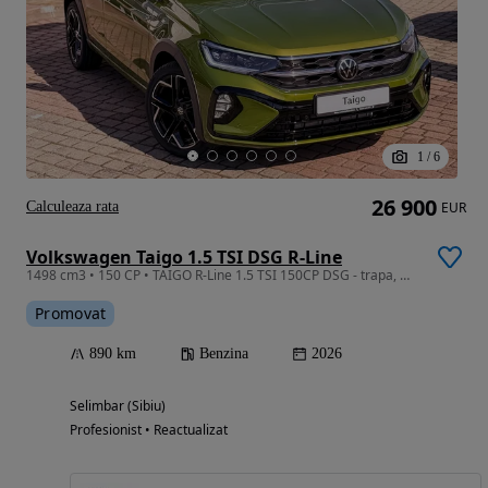
1
/
6
26 900
Calculeaza rata
EUR
Volkswagen Taigo 1.5 TSI DSG R-Line
1498 cm3 • 150 CP • TAIGO R-Line 1.5 TSI 150CP DSG - trapa, Matrix - full - stoc
Promovat
890 km
Benzina
2026
Selimbar (Sibiu)
Profesionist • Reactualizat