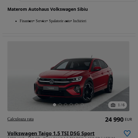
Materom Autohaus Volkswagen Sibiu
Finantare
Service
Spalatorie auto
Inchirieri
1
/
6
24 990
Calculeaza rata
EUR
Volkswagen Taigo 1.5 TSI DSG Sport