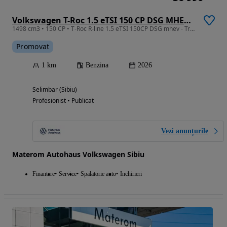
Volkswagen T-Roc 1.5 eTSI 150 CP DSG MHEV R-Line
1498 cm3 • 150 CP • T-Roc R-line 1.5 eTSI 150CP DSG mhev - Trapa pano, jante 20, matrix
Promovat
1 km
Benzina
2026
Selimbar (Sibiu)
Profesionist • Publicat
Vezi anunțurile
Materom Autohaus Volkswagen Sibiu
Finantare
Service
Spalatorie auto
Inchirieri