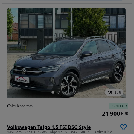
1
/
6
-
590 EUR
Calculeaza rata
21 900
EUR
Volkswagen Taigo 1.5 TSI DSG Style
1498 cm3 • 150 CP • VW Taigo 1.5TSI DSG 150CP LED VirtualCockpit Keyless Garantie