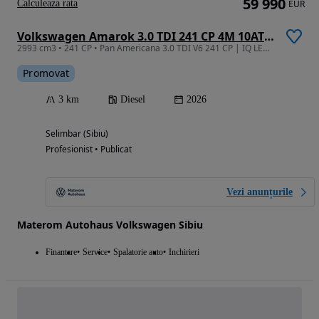
59 990
Calculeaza rata
EUR
Volkswagen Amarok 3.0 TDI 241 CP 4M 10AT PanAmericana
2993 cm3 • 241 CP • Pan Americana 3.0 TDI V6 241 CP | IQ LED MATRIX | Area View | ACC
Promovat
3 km
Diesel
2026
Selimbar (Sibiu)
Profesionist • Publicat
Vezi anunțurile
Materom Autohaus Volkswagen Sibiu
Finantare
Service
Spalatorie auto
Inchirieri