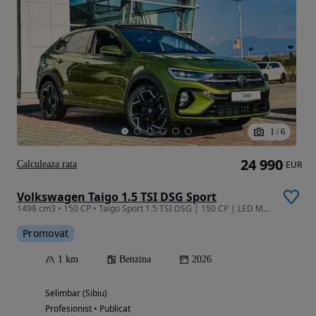
1
/
6
24 990
Calculeaza rata
EUR
Volkswagen Taigo 1.5 TSI DSG Sport
1498 cm3 • 150 CP • Taigo Sport 1.5 TSI DSG | 150 CP | LED Matrix | Trapă Panoramică
Promovat
1 km
Benzina
2026
Selimbar (Sibiu)
Profesionist • Publicat