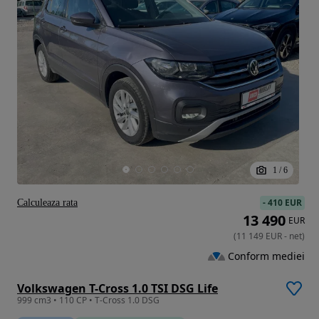
1
/
6
-
410 EUR
Calculeaza rata
13 490
EUR
(
11 149
EUR
-
net
)
Conform mediei
Volkswagen T-Cross 1.0 TSI DSG Life
999 cm3 • 110 CP • T-Cross 1.0 DSG