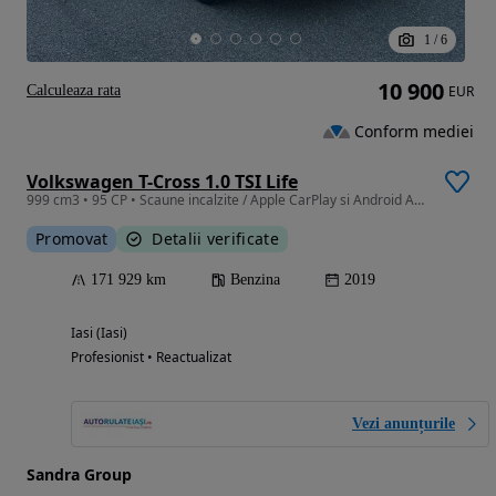
1
/
6
10 900
Calculeaza rata
EUR
Conform mediei
Volkswagen T-Cross 1.0 TSI Life
999 cm3 • 95 CP • Scaune incalzite / Apple CarPlay si Android Auto
Promovat
Detalii verificate
171 929 km
Benzina
2019
Iasi (Iasi)
Profesionist • Reactualizat
Vezi anunțurile
Sandra Group