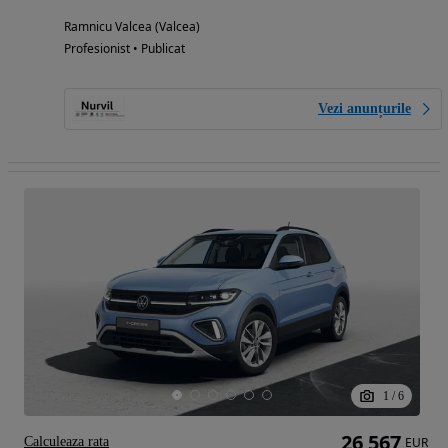
Ramnicu Valcea (Valcea)
Profesionist • Publicat
Vezi anunțurile
1
/
6
26 567
Calculeaza rata
EUR