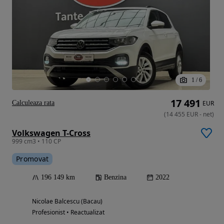
1
/
6
17 491
Calculeaza rata
EUR
(
14 455
EUR
-
net
)
Volkswagen T-Cross
999 cm3 • 110 CP
Promovat
196 149 km
Benzina
2022
Nicolae Balcescu (Bacau)
Profesionist • Reactualizat