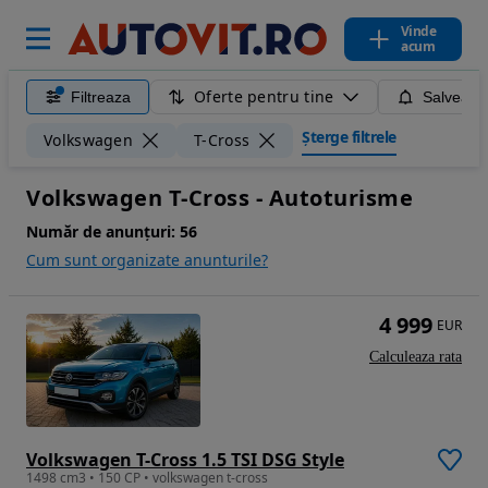
Vinde
acum
Oferte pentru tine
Filtreaza
Salveaza
Șterge filtrele
Volkswagen
T-Cross
Volkswagen T-Cross - Autoturisme
Număr de anunțuri:
56
Cum sunt organizate anunturile?
4 999
EUR
Calculeaza rata
Volkswagen T-Cross 1.5 TSI DSG Style
1498 cm3 • 150 CP • volkswagen t-cross