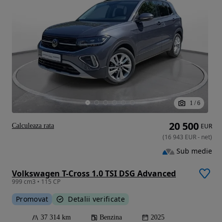
1
/
6
20 500
Calculeaza rata
EUR
(
16 943
EUR
-
net
)
Sub medie
Volkswagen T-Cross 1.0 TSI DSG Advanced
999 cm3 • 115 CP
Promovat
Detalii verificate
37 314 km
Benzina
2025