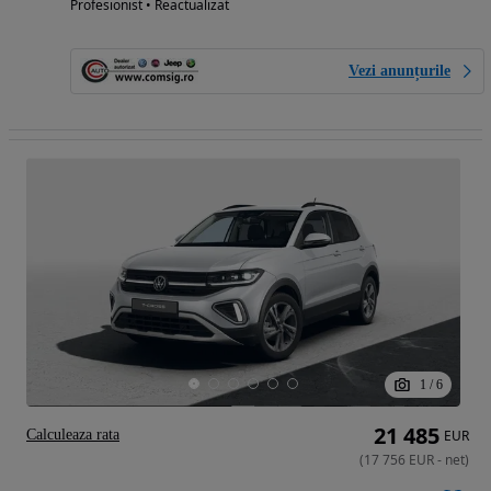
Profesionist • Reactualizat
Vezi anunțurile
1
/
6
21 485
Calculeaza rata
EUR
(
17 756
EUR
-
net
)