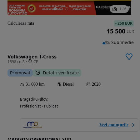
1
/
6
-
250 EUR
Calculeaza rata
15 500
EUR
Sub medie
Volkswagen T-Cross
1598 cm3 • 95 CP
Promovat
Detalii verificate
31 000 km
Diesel
2020
Bragadiru (Ilfov)
Profesionist • Publicat
Vezi anunțurile
MADISON OPERATIONAL SUD