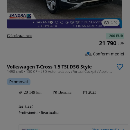
1
/
6
-
200 EUR
Calculeaza rata
21 790
EUR
Conform mediei
Volkswagen T-Cross 1.5 TSI DSG Style
1498 cm3 • 150 CP • LED Auto - adaptiv / Virtual Cockpit / Apple CarPlay & Android Auto
Promovat
20 149 km
Benzina
2023
Iasi (Iasi)
Profesionist • Reactualizat