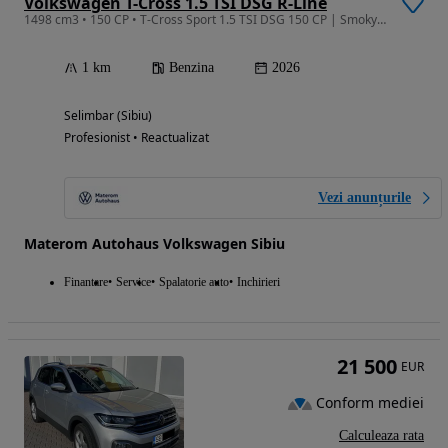
Volkswagen T-Cross 1.5 TSI DSG R-Line
1498 cm3 • 150 CP • T-Cross Sport 1.5 TSI DSG 150 CP | Smoky gray | Matrix | Keyless
1 km
Benzina
2026
Selimbar (Sibiu)
Profesionist • Reactualizat
Vezi anunțurile
Materom Autohaus Volkswagen Sibiu
Finantare
Service
Spalatorie auto
Inchirieri
21 500
EUR
Conform mediei
Calculeaza rata