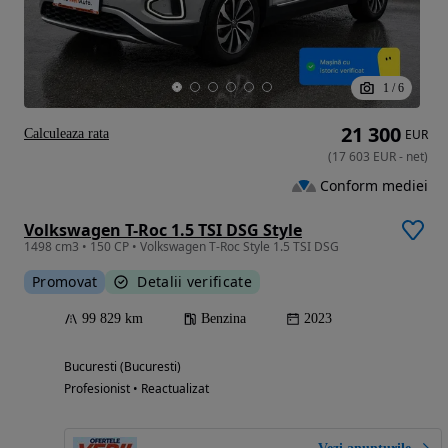
1
/
6
21 300
Calculeaza rata
EUR
(
17 603
EUR
-
net
)
Conform mediei
Volkswagen T-Roc 1.5 TSI DSG Style
1498 cm3 • 150 CP • Volkswagen T-Roc Style 1.5 TSI DSG
Promovat
Detalii verificate
99 829 km
Benzina
2023
Bucuresti (Bucuresti)
Profesionist • Reactualizat