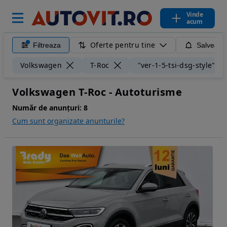
Vinde
acum
Oferte pentru tine
Filtreaza
Salveaza
Volkswagen
T-Roc
"ver-1-5-tsi-dsg-style"
Volkswagen T-Roc - Autoturisme
Număr de anunțuri:
8
Cum sunt organizate anunturile?