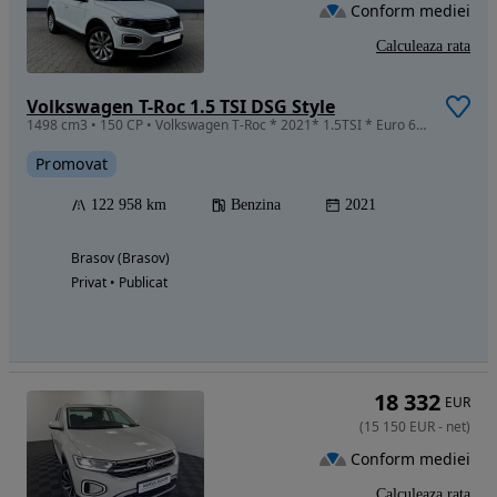
Conform mediei
Calculeaza rata
Volkswagen T-Roc 1.5 TSI DSG Style
1498 cm3 • 150 CP • Volkswagen T-Roc * 2021* 1.5TSI * Euro 6 * DSG* Panoramic* INM RO
Promovat
122 958 km
Benzina
2021
Brasov (Brasov)
Privat • Publicat
18 332
EUR
(
15 150
EUR
-
net
)
Conform mediei
Calculeaza rata