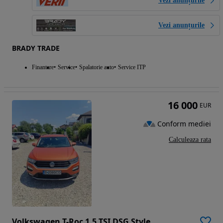
Vezi anunțurile
Vezi anunțurile
BRADY TRADE
Finantare
Service
Spalatorie auto
Service ITP
16 000
EUR
Conform mediei
Calculeaza rata
Volkswagen T-Roc 1.5 TSI DSG Style