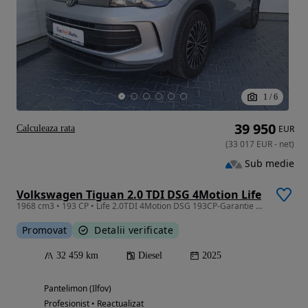
1
/
6
39 950
Calculeaza rata
EUR
(
33 017
EUR
-
net
)
Sub medie
Volkswagen Tiguan 2.0 TDI DSG 4Motion Life
1968 cm3 • 193 CP • Life 2.0TDI 4Motion DSG 193CP-Garantie 2029-Posibilitate finantare
Promovat
Detalii verificate
32 459 km
Diesel
2025
Pantelimon (Ilfov)
Profesionist • Reactualizat