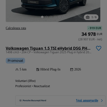
1
/
6
-
919 EUR
Calculeaza rata
34 978
EUR
(
28 907
EUR
-
net
)
Volkswagen Tiguan 1.5 TSI eHybrid DSG PHEV Life
1498 cm3 • 204 CP • Volkswagen Tiguan 2025 Plug in hybrid 204CP
Promovat
5 km
Hibrid Plug-In
2026
Voluntari (Ilfov)
Profesionist • Reactualizat
Vezi anunțurile