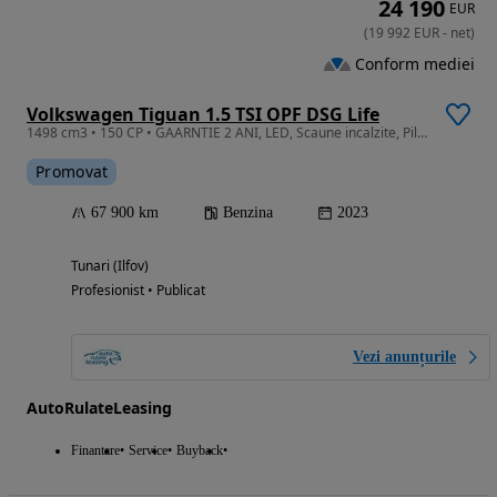
24 190
EUR
(
19 992
EUR
-
net
)
Conform mediei
Volkswagen Tiguan 1.5 TSI OPF DSG Life
1498 cm3 • 150 CP • GAARNTIE 2 ANI, LED, Scaune incalzite, Pilot adaptiv
Promovat
67 900 km
Benzina
2023
Tunari (Ilfov)
Profesionist • Publicat
Vezi anunțurile
AutoRulateLeasing
Finantare
Service
Buyback