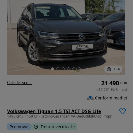
1
/
6
21 490
Calculeaza rata
EUR
(
17 761
EUR
-
net
)
Conform mediei
Volkswagen Tiguan 1.5 TSI ACT DSG Life
1498 cm3 • 150 CP • Istoric/Garantie/TVA Deductibil/Unic Proprietar/Facelift/Distronic
Promovat
Detalii verificate