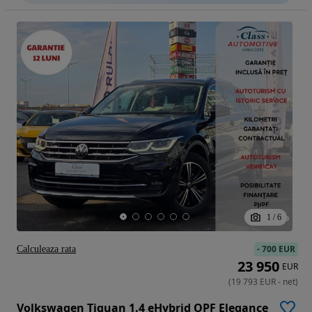
1
/
6
-
700 EUR
Calculeaza rata
23 950
EUR
(
19 793
EUR
-
net
)
Volkswagen Tiguan 1.4 eHybrid OPF Elegance