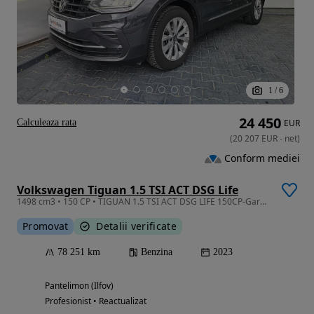
1
/
6
24 450
Calculeaza rata
EUR
(
20 207
EUR
-
net
)
Conform mediei
Volkswagen Tiguan 1.5 TSI ACT DSG Life
1498 cm3 • 150 CP • TIGUAN 1.5 TSI ACT DSG LIFE 150CP-Garantie-Posbilitate finantare
Promovat
Detalii verificate
78 251 km
Benzina
2023
Pantelimon (Ilfov)
Profesionist • Reactualizat