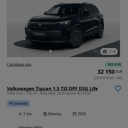
1
/
6
-
302 EUR
Calculeaza rata
32 150
EUR
(
26 570
EUR
-
net
)
Volkswagen Tiguan 1.5 TSI OPF DSG Life
1498 cm3 • 150 CP • Auto NOU 2026 livrare din STOC
Promovat
5 km
Benzina
2026
Voluntari (Ilfov)