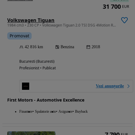
31 700
EUR
Volkswagen Tiguan
1984 cm3 • 230 CP • Volkswagen Tiguan 2.0 TSI DSG 4Motion R-Line,Camera 360,ACC,Pano,ACC
Promovat
42 816 km
Benzina
2018
Bucuresti (Bucuresti)
Profesionist • Publicat
Vezi anunțurile
First Motors - Automotive Excellence
Finantare
Spalatorie auto
Asigurare
Buyback
7 790
EUR