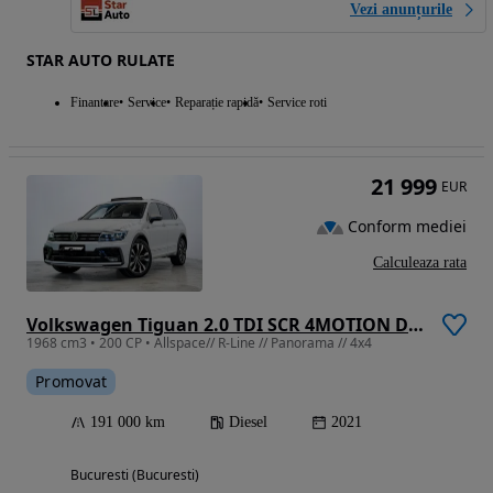
Vezi anunțurile
STAR AUTO RULATE
Finantare
Service
Reparație rapidă
Service roti
21 999
EUR
Conform mediei
Calculeaza rata
Volkswagen Tiguan 2.0 TDI SCR 4MOTION DSG R-Line
1968 cm3 • 200 CP • Allspace// R-Line // Panorama // 4x4
Promovat
191 000 km
Diesel
2021
Bucuresti (Bucuresti)