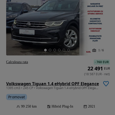
1
/
6
-
760 EUR
Calculeaza rata
22 491
EUR
(
18 587
EUR
-
net
)
Volkswagen Tiguan 1.4 eHybrid OPF Elegance
1395 cm3 • 245 CP • Volkswagen Tiguan 1.4 eHybrid OPF Elegance
Promovat
99 250 km
Hibrid Plug-In
2021