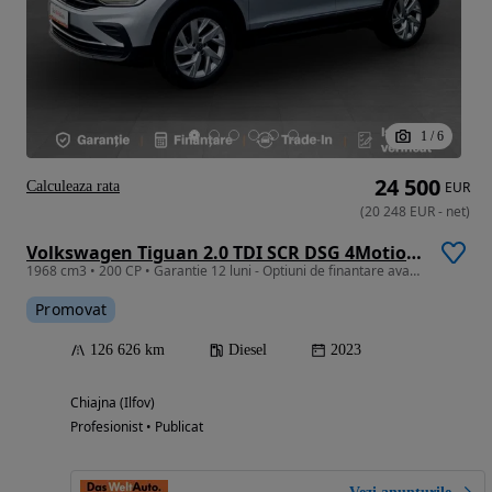
1
/
6
24 500
Calculeaza rata
EUR
(
20 248
EUR
-
net
)
Volkswagen Tiguan 2.0 TDI SCR DSG 4Motion R-Line
1968 cm3 • 200 CP • Garantie 12 luni - Optiuni de finantare avantajoase
Promovat
126 626 km
Diesel
2023
Chiajna (Ilfov)
Profesionist • Publicat