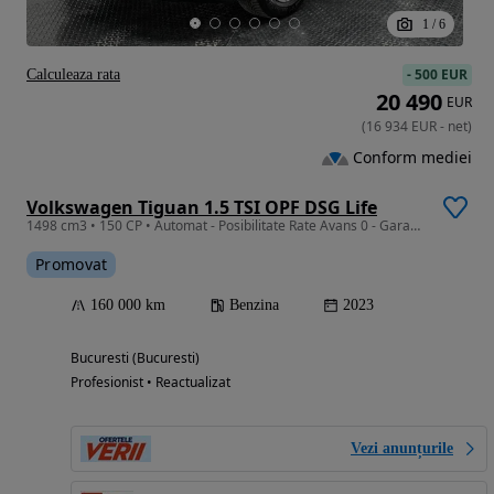
1
/
6
-
500 EUR
Calculeaza rata
20 490
EUR
(
16 934
EUR
-
net
)
Conform mediei
Volkswagen Tiguan 1.5 TSI OPF DSG Life
1498 cm3 • 150 CP • Automat - Posibilitate Rate Avans 0 - Garantie 12 Luni - IMPECABILA
Promovat
160 000 km
Benzina
2023
Bucuresti (Bucuresti)
Profesionist • Reactualizat
Vezi anunțurile