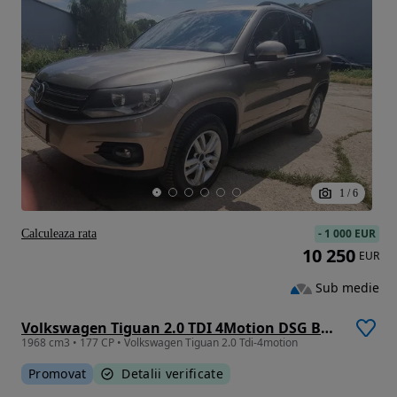
1
/
6
-
1 000 EUR
Calculeaza rata
10 250
EUR
Sub medie
Volkswagen Tiguan 2.0 TDI 4Motion DSG BMT Track & Style
1968 cm3 • 177 CP • Volkswagen Tiguan 2.0 Tdi-4motion
Promovat
Detalii verificate