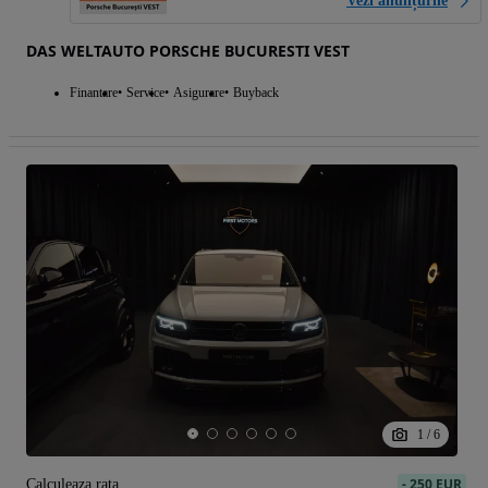
Vezi anunțurile
DAS WELTAUTO PORSCHE BUCURESTI VEST
Finantare
Service
Asigurare
Buyback
1
/
6
-
250 EUR
Calculeaza rata