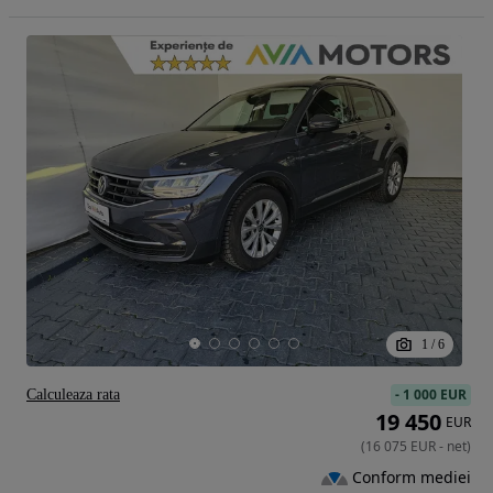
1
/
6
-
1 000 EUR
Calculeaza rata
19 450
EUR
(
16 075
EUR
-
net
)
Conform mediei