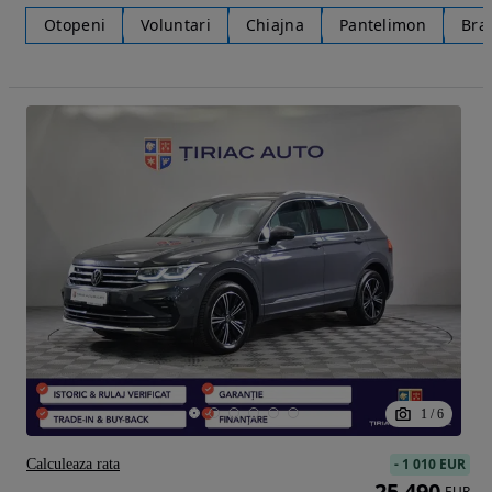
Otopeni
Voluntari
Chiajna
Pantelimon
Bra
1
/
6
-
1 010 EUR
Calculeaza rata
25 490
EUR