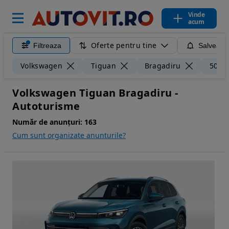
Vinde
acum
Oferte pentru tine
Filtreaza
Salveaza
Volkswagen
Tiguan
Bragadiru
50 k
Volkswagen Tiguan Bragadiru -
Autoturisme
Număr de anunțuri:
163
Cum sunt organizate anunturile?