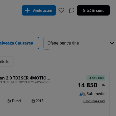
Vinde acum
Intră în cont
alveaza Cautarea
iltrele
Volkswagen Tiguan 2.0 TDI SCR 4MOTION BlueMotion Technology DSG Sport & Style
-
4 450 EUR
1968 cm3 • 184 CP • GARANTIE 24 LUNI*RATE*4x4*Automata*177Cp*Highline*Bixenon*Led
14 850
EUR
Sub medie
Diesel
2017
Calculeaza rata
)