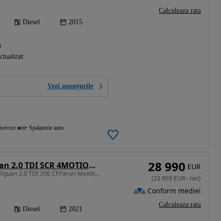
Calculeaza rata
Diesel
2015
)
ctualizat
Vezi anunțurile
Service roti
Spalatorie auto
28 990
Volkswagen Tiguan 2.0 TDI SCR 4MOTION DSG Elegance
EUR
1968 cm3 • 200 CP • Vw Tiguan 2.0 TDI 200 CP,Faruri Maxtir,GARANTIE 3 ANI,TVA Deductibil
(
23 959
EUR
-
net
)
Conform mediei
Calculeaza rata
Diesel
2021