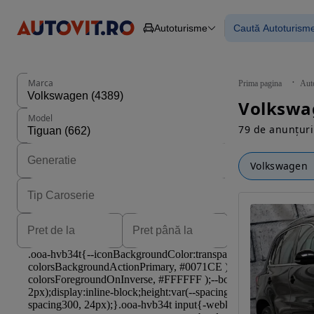
Autoturisme
Caută Autoturism
Autoturisme
Piese
Toate mașinil
Camioane
Mașinile rulat
Constructii
Mașini noi
Agro
Mașini electri
Marca
Prima pagina
Aut
Autoutilitare
Mașini cu fin
Motociclete
Mașini cu deta
Model
Remorci
79 de anunțuri
Volkswagen