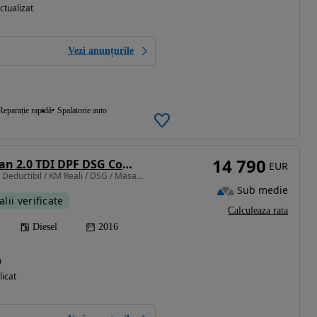
ctualizat
Vezi anunțurile
Reparație rapidă
Spalatorie auto
14 790
Volkswagen Tiguan 2.0 TDI DPF DSG Comfortline
EUR
1968 cm3 • 150 CP • TVA Deductibil / KM Reali / DSG / Masaj / Navi
Sub medie
alii verificate
Calculeaza rata
Diesel
2016
)
licat