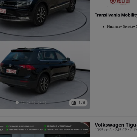
Transilvania Mobili
Eligibil pentru
Finantare
Service
finantare
1
/
6