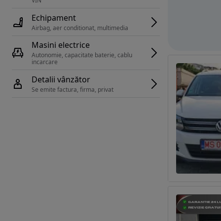
VIN 
Echipament
Airbag, aer conditionat, multimedia
Masini electrice
Autonomie, capacitate baterie, cablu 
incarcare 
Detalii vânzător
Se emite factura, firma, privat