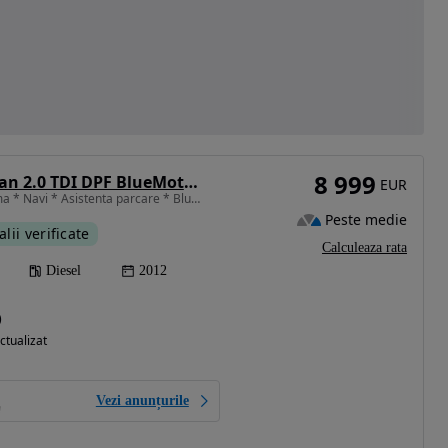
8 999
Volkswagen Tiguan 2.0 TDI DPF BlueMotion Technology Life
EUR
1968 cm3 • 110 CP • Clima * Navi * Asistenta parcare * Bluetooth * ISOFIX * Carlig
Peste medie
alii verificate
Calculeaza rata
Diesel
2012
)
ctualizat
Vezi anunțurile