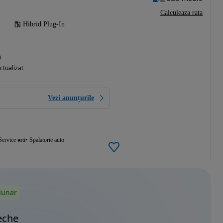
Calculeaza rata
Hibrid Plug-In
)
ctualizat
Vezi anunțurile
Service roti
Spalatorie auto
lunar
eche