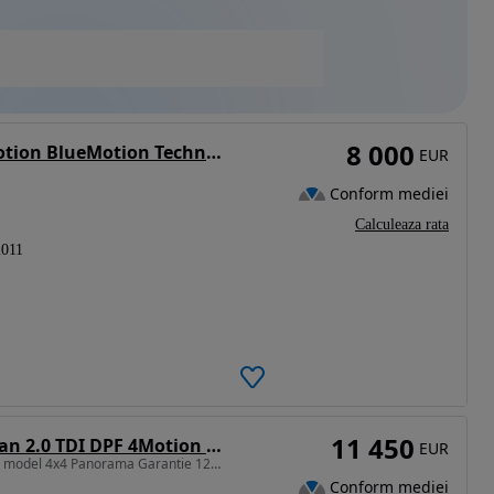
8 000
Volkswagen Tiguan 2.0 TDI DPF 4Motion BlueMotion Technology Track & Field
EUR
Conform mediei
Calculeaza rata
2011
11 450
Volkswagen Tiguan 2.0 TDI DPF 4Motion Track&Style
EUR
1968 cm3 • 170 CP • Cup model 4x4 Panorama Garantie 12 Luni RATE Revizie
Conform mediei