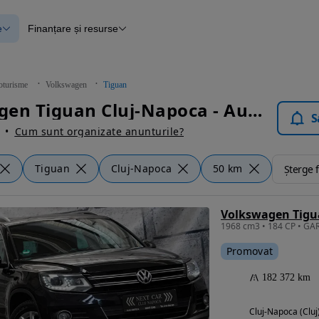
e
Finanțare și resurse
e
Finanțare
e
Instrument de evaluare a mașinii
Raport al istoricului vehiculului
ce
Blog Autovit.ro
oturisme
Volkswagen
Tiguan
anțare
Volkswagen Tiguan Cluj-Napoca - Autoturisme
lii verificate
S
Cum sunt organizate anunturile?
Tiguan
Cluj-Napoca
50 km
Șterge f
Promovat
182 372 km
Cluj-Napoca (Cluj