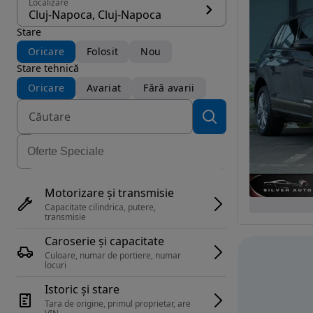
Localizare
Cluj-Napoca, Cluj-Napoca
Stare
Oricare
Folosit
Nou
Stare tehnică
Oricare
Avariat
Fără avarii
Motorizare și transmisie
Capacitate cilindrica, putere, 
transmisie
Caroserie și capacitate
Culoare, numar de portiere, numar 
locuri
Istoric și stare
Tara de origine, primul proprietar, are 