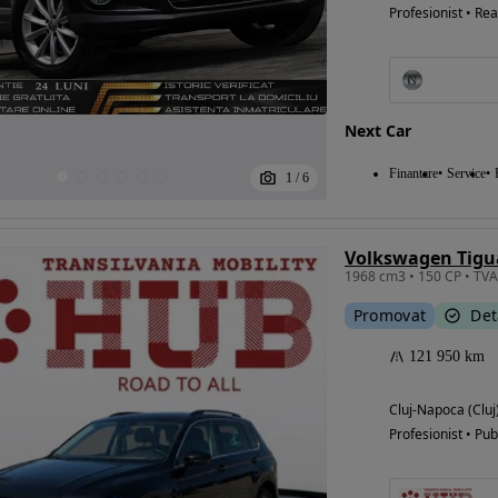
Profesionist • Rea
Next Car
Finantare
Service
1
/
6
Promovat
Det
121 950 km
Cluj-Napoca (Cluj
Profesionist • Pub