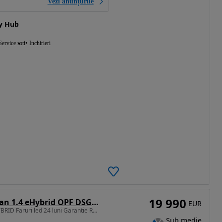
Vezi anunțurile
ty Hub
Service roti
Inchirieri
19 990
Volkswagen Tiguan 1.4 eHybrid OPF DSG Elegance
EUR
1395 cm3 • 245 CP • EHYBRID Faruri led 24 luni Garantie Revizie
Sub medie