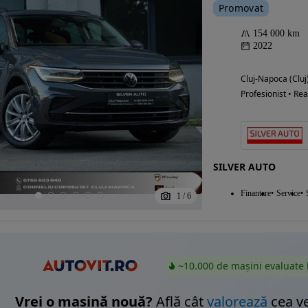
Promovat
154 000 km
2022
Cluj-Napoca (Cluj
Profesionist • Rea
SILVER AUTO
Finantare
Service
1
/
6
~10.000 de mașini evaluate 
Vrei o mașină nouă?
Află cât
valorează
cea v