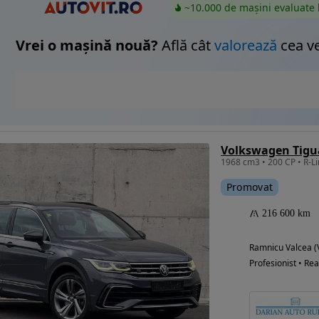
~10.000 de mașini evaluate 
Vrei o mașină nouă?
Află cât
valorează
cea v
1968 cm3 • 200 CP • R-L
Promovat
216 600 km
Ramnicu Valcea (
Profesionist • Rea