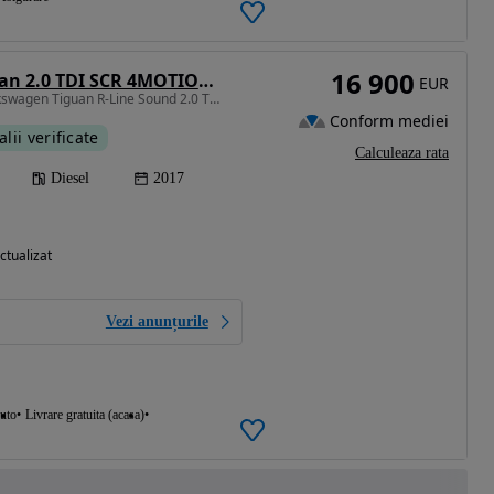
16 900
Volkswagen Tiguan 2.0 TDI SCR 4MOTION (BlueMotion Techn.) DSG Highline
EUR
1968 cm3 • 190 CP • Volkswagen Tiguan R-Line Sound 2.0 TDI DSG 4Motion | Virtual Cockpit
Conform mediei
alii verificate
Calculeaza rata
Diesel
2017
ctualizat
Vezi anunțurile
auto
Livrare gratuita (acasa)