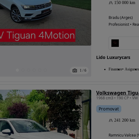
150 000 km
Bradu (Arges)
Profesionist • Rea
Lido Luxurycars
Finantare
Asigurar
1
/
6
1968 cm3 • 190 CP • VW 
Promovat
241 200 km
Ramnicu Valcea (