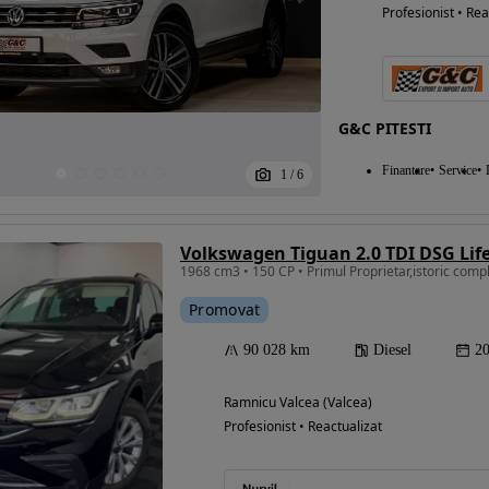
Profesionist • Rea
G&C PITESTI
Finantare
Service
1
/
6
Volkswagen Tiguan 2.0 TDI DSG Lif
1968 cm3 • 150 CP • Primul Proprietar,istoric compl
Promovat
90 028 km
Diesel
2
Ramnicu Valcea (Valcea)
Profesionist • Reactualizat