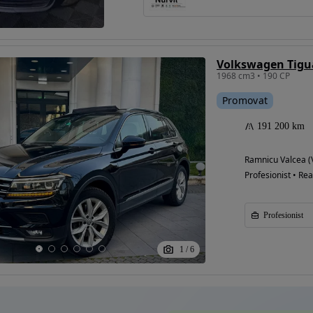
Eligibil pentru
finantare
1968 cm3 • 190 CP
Promovat
191 200 km
Ramnicu Valcea (
Profesionist • Rea
Profesionist
1
/
6