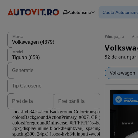
Autoturisme
Caută Autoturism
Autoturisme
Piese
Toate mașinil
Camioane
Mașinile rulat
Constructii
Mașini noi
Agro
Mașini electri
Marca
Prima pagina
Aut
Autoutilitare
Mașini cu fin
Motociclete
Mașini cu deta
Model
Remorci
52 de anunțuri
Volkswagen