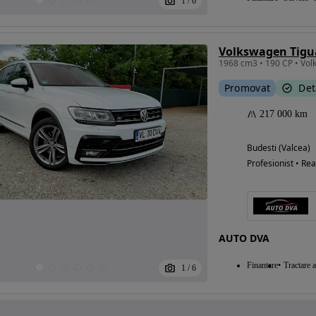
1
/
6
Promovat
Det
217 000 km
Budesti (Valcea)
Profesionist • Rea
AUTO DVA
Finantare
Tractare 
1
/
6