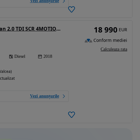
Vezi anunțurile
18 990
Volkswagen Tiguan 2.0 TDI SCR 4MOTION (BlueMotion Techn.) DSG Highline
EUR
Conform mediei
Calculeaza rata
Diesel
2018
Valcea)
ctualizat
Vezi anunțurile