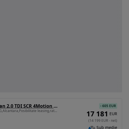
Volkswagen Tiguan 2.0 TDI SCR 4Motion DSG Highline
-
605 EUR
1968 cm3 • 150 CP • ,DSG,Alcantara,Posibilitate leasing,rate fixe
17 181
EUR
(
14 199
EUR
-
net
)
Sub medie