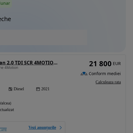
lunar
eche
21 800
Volkswagen Tiguan 2.0 TDI SCR 4MOTION DSG R-Line
EUR
ine 4Motion
Conform mediei
Calculeaza rata
Diesel
2021
Valcea)
ctualizat
Vezi anunțurile