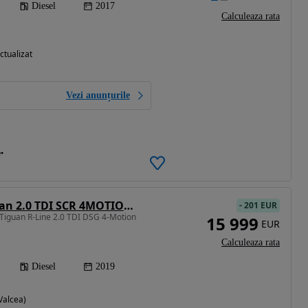
Diesel
2017
Calculeaza rata
ctualizat
Vezi anunțurile
e
Volkswagen Tiguan 2.0 TDI SCR 4MOTION DSG Highline
-
201 EUR
Tiguan R-Line 2.0 TDI DSG 4-Motion
15 999
EUR
Calculeaza rata
Diesel
2019
Valcea)