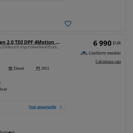
6 990
Volkswagen Tiguan 2.0 TDI DPF 4Motion Life
EUR
1968 cm3 • 140 CP • DEALER/Recent import/4x4/NAVI/Dublu Climatr./Pilot/TRAPA/km REALI
Conform mediei
Calculeaza rata
Diesel
2011
)
licat
Vezi anunțurile
Asigurare