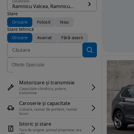
Localizare
Ramnicu Valcea, Ramnicu Valcea
Stare
Oricare
Folosit
Nou
Stare tehnică
Oricare
Avariat
Fără avarii
Motorizare și transmisie
Capacitate cilindrica, putere, 
transmisie
Caroserie și capacitate
Culoare, numar de portiere, numar 
locuri
Istoric și stare
Tara de origine, primul proprietar, are 