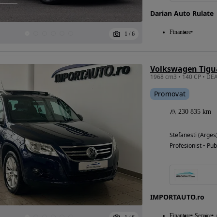
Darian Auto Rulate
Finantare
1
/
6
Promovat
230 835 km
Stefanesti (Arges
Profesionist • Pub
IMPORTAUTO.ro
Finantare
Service