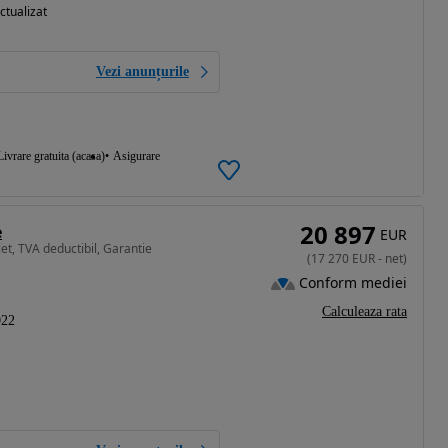
ctualizat
Vezi anunțurile
Livrare gratuita (acasa)
Asigurare
20 897
e
EUR
et, TVA deductibil, Garantie
(
17 270
EUR
-
net
)
Conform mediei
Calculeaza rata
022