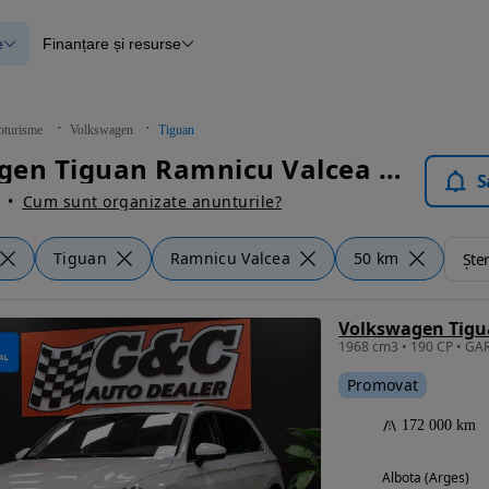
e
Finanțare și resurse
e
Finanțare
e
Instrument de evaluare a mașinii
Raport al istoricului vehiculului
ce
Blog Autovit.ro
oturisme
Volkswagen
Tiguan
anțare
Volkswagen Tiguan Ramnicu Valcea - Autoturisme
lii verificate
S
Cum sunt organizate anunturile?
Tiguan
Ramnicu Valcea
50 km
Șter
Promovat
172 000 km
Albota (Arges)