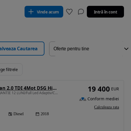
Vinde acum
Intră în cont
alveaza Cautarea
ge filtrele
19 400
Volkswagen Tiguan 2.0 TDI 4Mot DSG Highline
EUR
1968 cm3 • 190 CP • GARANTIE 12 LUNI/Full Led Adaptiv/Ceasuri Digitale/ 4MOTION
Conform mediei
Calculeaza rata
Diesel
2018