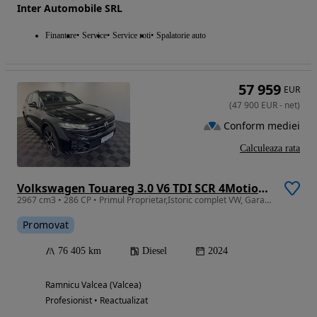
Inter Automobile SRL
Finantare
Service
Service roti
Spalatorie auto
57 959
EUR
(
47 900
EUR
-
net
)
Conform mediei
Calculeaza rata
Volkswagen Touareg 3.0 V6 TDI SCR 4Motion Automatik R-Line
2967 cm3 • 286 CP • Primul Proprietar,Istoric complet VW, Garantie , TVA deductibil
Promovat
76 405 km
Diesel
2024
Ramnicu Valcea (Valcea)
Profesionist • Reactualizat