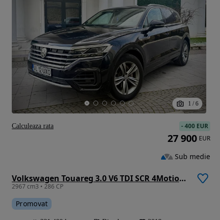
1
/
6
-
400 EUR
Calculeaza rata
27 900
EUR
Sub medie
Volkswagen Touareg 3.0 V6 TDI SCR 4Motion Automatik R-Line
2967 cm3 • 286 CP
Promovat