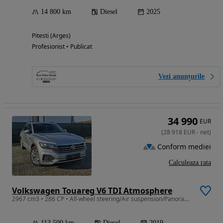
14 800 km
Diesel
2025
Pitesti (Arges)
Profesionist • Publicat
Vezi anunțurile
34 990
EUR
(
28 918
EUR
-
net
)
Conform mediei
Calculeaza rata
Volkswagen Touareg V6 TDI Atmosphere
2967 cm3 • 286 CP • All-wheel steering/Air suspension/Panoramic/* * * TVA deductibil
113 500 km
Diesel
2019