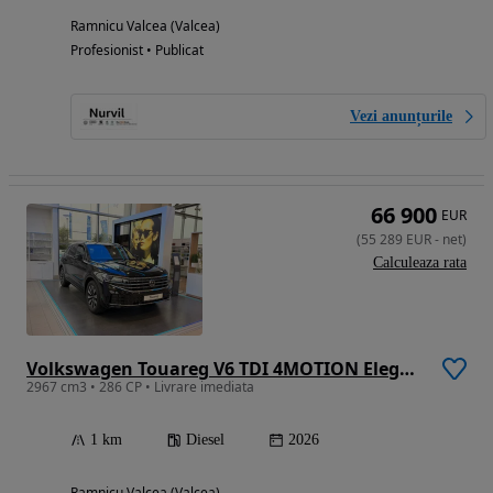
Ramnicu Valcea (Valcea)
Profesionist • Publicat
Vezi anunțurile
66 900
EUR
(
55 289
EUR
-
net
)
Calculeaza rata
Volkswagen Touareg V6 TDI 4MOTION Elegance
2967 cm3 • 286 CP • Livrare imediata
1 km
Diesel
2026
Ramnicu Valcea (Valcea)