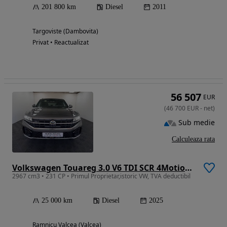
201 800 km
Diesel
2011
Targoviste (Dambovita)
Privat • Reactualizat
56 507
EUR
(
46 700
EUR
-
net
)
Sub medie
Calculeaza rata
Volkswagen Touareg 3.0 V6 TDI SCR 4Motion Automatik R-Line
2967 cm3 • 231 CP • Primul Proprietar,istoric VW, TVA deductibil
25 000 km
Diesel
2025
Ramnicu Valcea (Valcea)