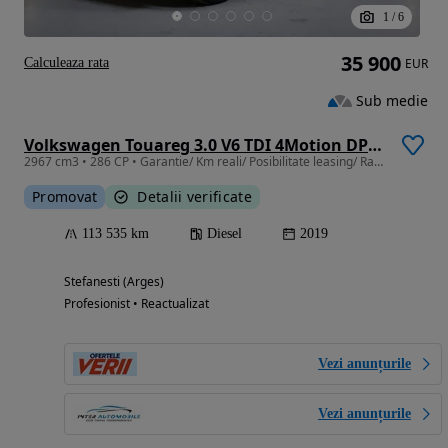
1
/
6
35 900
Calculeaza rata
EUR
Sub medie
Volkswagen Touareg 3.0 V6 TDI 4Motion DPF Automatik R-Line
2967 cm3 • 286 CP • Garantie/ Km reali/ Posibilitate leasing/ Rate fixe cu buletinul
Promovat
Detalii verificate
113 535 km
Diesel
2019
Stefanesti (Arges)
Profesionist • Reactualizat
Vezi anunțurile
Vezi anunțurile