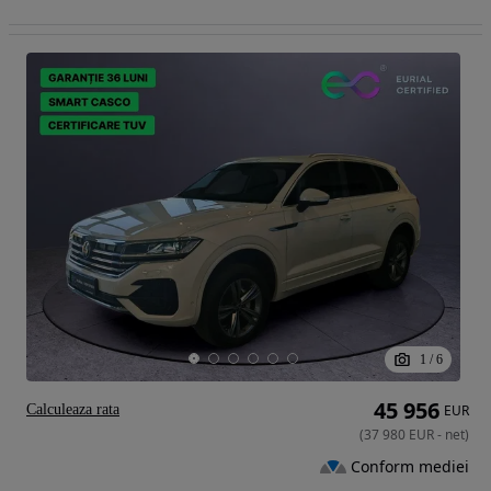
1
/
6
45 956
Calculeaza rata
EUR
(
37 980
EUR
-
net
)
Conform mediei