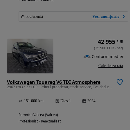
Vezi anunțurile
Profesionist
42 955
EUR
(
35 500
EUR
-
net
)
Conform mediei
Calculeaza rata
Volkswagen Touareg V6 TDI Atmosphere
2967 cm3 • 231 CP • Primul proprietar,istoric service, Tva deductibil
151 000 km
Diesel
2024
Ramnicu Valcea (Valcea)
Profesionist • Reactualizat