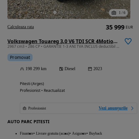
1
/
6
35 999
Calculeaza rata
EUR
Volkswagen Touareg 3.0 V6 TDI SCR 4Motion Automatik R-Line
2967 cm3 • 286 CP • GARANTIE 1-3 ANI TVA INCLUS deductibil R-Line int./ext RATE si LEASING
Promovat
198 299 km
Diesel
2023
Pitesti (Arges)
Profesionist • Reactualizat
Vezi anunțurile
Profesionist
AUTO PARC PITESTI
Finantare
Livrare gratuita (acasa)
Asigurare
Buyback