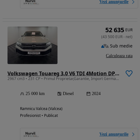
Vezi anunțurile
52 635
EUR
(
43 500
EUR
-
net
)
Sub medie
Calculeaza rata
Volkswagen Touareg 3.0 V6 TDI 4Motion DPF Automatik Elegance
2967 cm3 • 231 CP • Primul Proprietar,Garantie, Import Germania,TVA deductibil
25 000 km
Diesel
2024
Ramnicu Valcea (Valcea)
Profesionist • Publicat
Vezi anunțurile