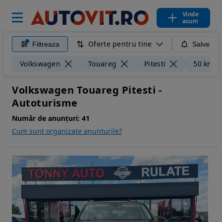
Vinde
acum
Oferte pentru tine
Filtreaza
Salveaza
Volkswagen
Touareg
Pitesti
50 km
Volkswagen Touareg Pitesti -
Autoturisme
Număr de anunțuri:
41
Cum sunt organizate anunturile?