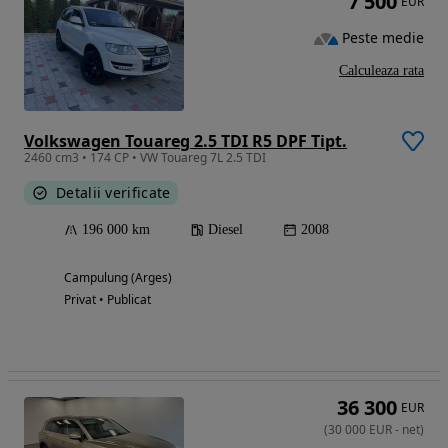
7 500
EUR
Peste medie
Calculeaza rata
Volkswagen Touareg 2.5 TDI R5 DPF Tipt.
2460 cm3 • 174 CP • VW Touareg 7L 2.5 TDI
Detalii verificate
196 000 km
Diesel
2008
Campulung (Arges)
Privat • Publicat
36 300
EUR
(
30 000
EUR
-
net
)