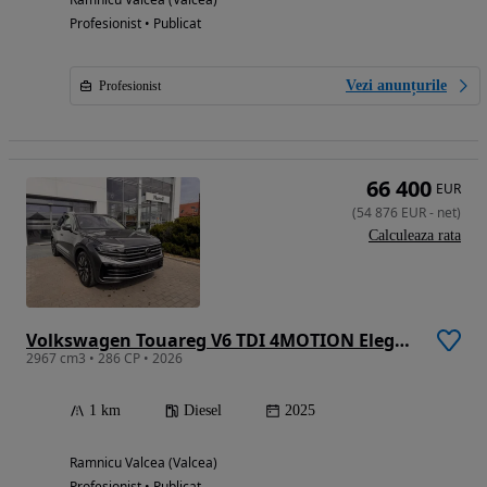
Profesionist • Publicat
Vezi anunțurile
Profesionist
66 400
EUR
(
54 876
EUR
-
net
)
Calculeaza rata
Volkswagen Touareg V6 TDI 4MOTION Elegance
2967 cm3 • 286 CP • 2026
1 km
Diesel
2025
Ramnicu Valcea (Valcea)
Profesionist • Publicat