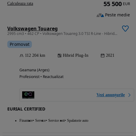
55 500
Calculeaza rata
EUR
Peste medie
Volkswagen Touareg
2995 cm3 • 462 CP • Volkswagen Touareg 3.0 TSI R-Line - Hibrid - Automatic - 462 hp
Promovat
112 204 km
Hibrid Plug-In
2021
Geamana (Arges)
Profesionist • Reactualizat
Vezi anunțurile
EURIAL CERTIFIED
Finantare
Service
Service roti
Spalatorie auto