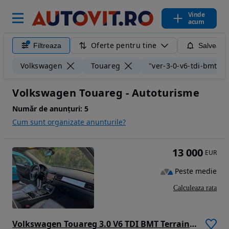
Vinde
acum
Oferte pentru tine
Filtreaza
Salveaza
Volkswagen
Touareg
"ver-3-0-v6-tdi-bmt-te
Volkswagen Touareg - Autoturisme
Număr de anunțuri:
5
Cum sunt organizate anunturile?
13 000
EUR
Peste medie
Calculeaza rata
Volkswagen Touareg 3.0 V6 TDI BMT Terrain Tech