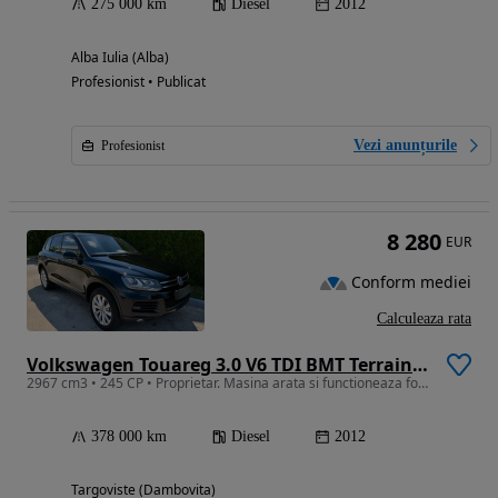
275 000 km
Diesel
2012
Alba Iulia (Alba)
Profesionist • Publicat
Vezi anunțurile
Profesionist
8 280
EUR
Conform mediei
Calculeaza rata
Volkswagen Touareg 3.0 V6 TDI BMT Terrain Tech
2967 cm3 • 245 CP • Proprietar. Masina arata si functioneaza foarte bine.
378 000 km
Diesel
2012
Targoviste (Dambovita)