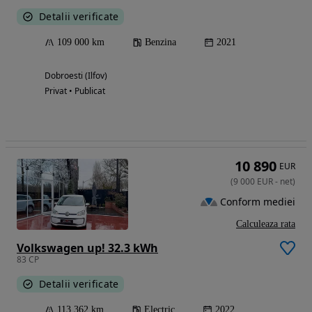
Detalii verificate
109 000 km
Benzina
2021
Dobroesti (Ilfov)
Privat • Publicat
10 890
EUR
(
9 000
EUR
-
net
)
Conform mediei
Calculeaza rata
Volkswagen up! 32.3 kWh
83 CP
Detalii verificate
113 362 km
Electric
2022