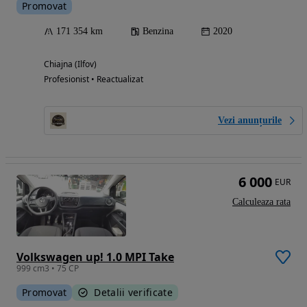
Promovat
171 354 km
Benzina
2020
Chiajna (Ilfov)
Profesionist • Reactualizat
Vezi anunțurile
6 000
EUR
Calculeaza rata
Volkswagen up! 1.0 MPI Take
999 cm3 • 75 CP
Promovat
Detalii verificate