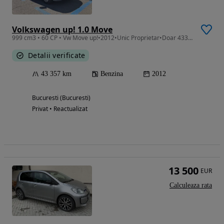
Volkswagen up! 1.0 Move
999 cm3 • 60 CP • Vw Move up!•2012•Unic Proprietar•Doar 43353 km REALI (ca noua)•City Br
Detalii verificate
43 357 km
Benzina
2012
Bucuresti (Bucuresti)
Privat • Reactualizat
13 500
EUR
Calculeaza rata