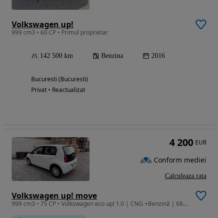
Volkswagen up!
999 cm3 • 60 CP • Primul proprietar
142 500 km
Benzina
2016
Bucuresti (Bucuresti)
Privat • Reactualizat
4 200
EUR
Conform mediei
Calculeaza rata
Volkswagen up! move
999 cm3 • 75 CP • Volkswagen eco up! 1.0 | CNG +Benzină | 68 CP | Doar 4.200 euro +TVA