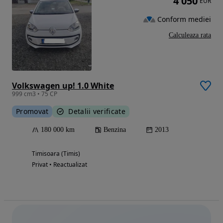
4 050
EUR
Conform mediei
Calculeaza rata
Volkswagen up! 1.0 White
999 cm3 • 75 CP
Promovat
Detalii verificate
180 000 km
Benzina
2013
Timisoara (Timis)
Privat • Reactualizat