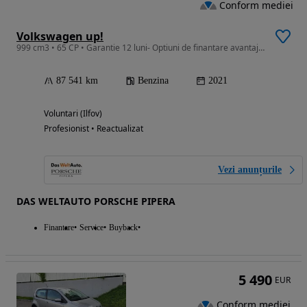
Conform mediei
Volkswagen up!
999 cm3 • 65 CP • Garantie 12 luni- Optiuni de finantare avantajoase
87 541 km
Benzina
2021
Voluntari (Ilfov)
Profesionist • Reactualizat
Vezi anunțurile
DAS WELTAUTO PORSCHE PIPERA
Finantare
Service
Buyback
5 490
EUR
Conform mediei