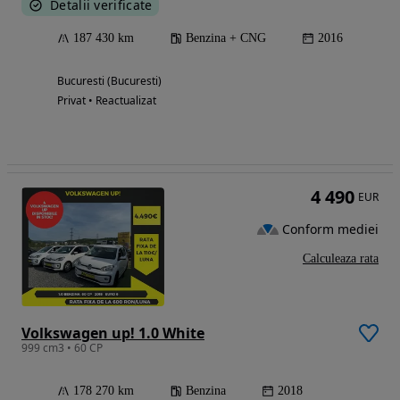
Detalii verificate
187 430 km
Benzina + CNG
2016
Bucuresti (Bucuresti)
Privat • Reactualizat
4 490
EUR
Conform mediei
Calculeaza rata
Volkswagen up! 1.0 White
999 cm3 • 60 CP
178 270 km
Benzina
2018