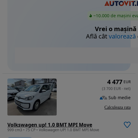
~10.000 de mașini ev
Vrei o mașină
Află cât
valorează
4 477
EUR
(
3 700
EUR
-
net
)
Sub medie
Calculeaza rata
Volkswagen up! 1.0 BMT MPI Move
999 cm3 • 75 CP • Volkswagen UP! 1.0 BMT MPI Move