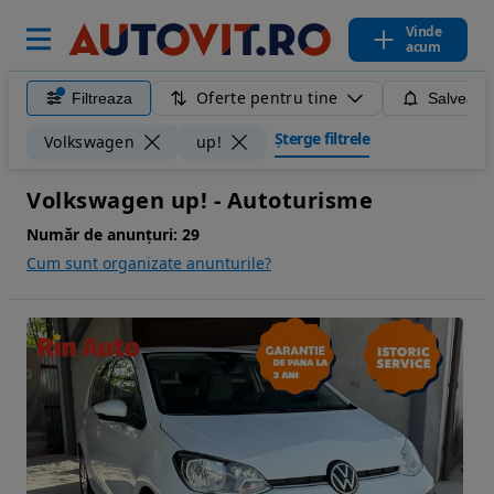
Vinde
acum
Oferte pentru tine
Filtreaza
Salveaza
Șterge filtrele
Volkswagen
up!
Volkswagen up! - Autoturisme
Număr de anunțuri:
29
Cum sunt organizate anunturile?