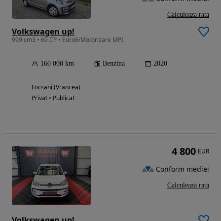
Calculeaza rata
Volkswagen up!
999 cm3 • 60 CP • Euro6/Motorizare MPI
160 000 km
Benzina
2020
Focsani (Vrancea)
Privat • Publicat
4 800
EUR
Conform mediei
Calculeaza rata
Volkswagen up!