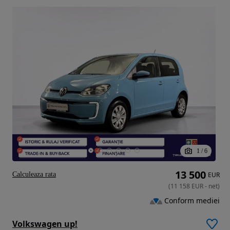
1
/
6
13 500
Calculeaza rata
EUR
(
11 158
EUR
-
net
)
Conform mediei
Volkswagen up!