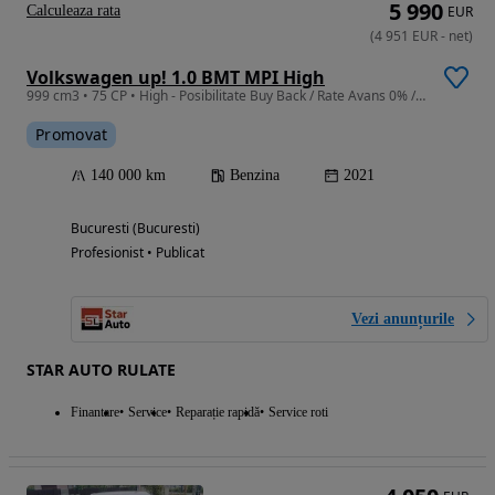
5 990
Calculeaza rata
EUR
(
4 951
EUR
-
net
)
Volkswagen up! 1.0 BMT MPI High
999 cm3 • 75 CP • High - Posibilitate Buy Back / Rate Avans 0% / Garantie 36 Luni
Promovat
140 000 km
Benzina
2021
Bucuresti (Bucuresti)
Profesionist • Publicat
Vezi anunțurile
STAR AUTO RULATE
Finantare
Service
Reparație rapidă
Service roti