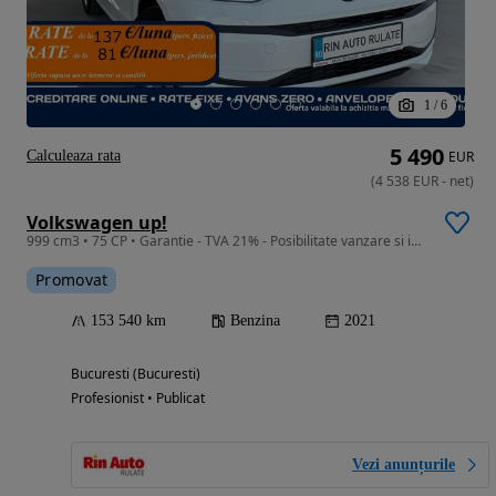
1
/
6
5 490
Calculeaza rata
EUR
(
4 538
EUR
-
net
)
Volkswagen up!
999 cm3 • 75 CP • Garantie - TVA 21% - Posibilitate vanzare si in RATE Credit Leasing
Promovat
153 540 km
Benzina
2021
Bucuresti (Bucuresti)
Profesionist • Publicat
Vezi anunțurile