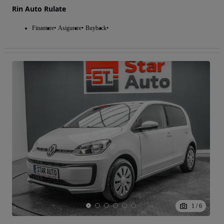
Rin Auto Rulate
Finantare
Asigurare
Buyback
1
/
6