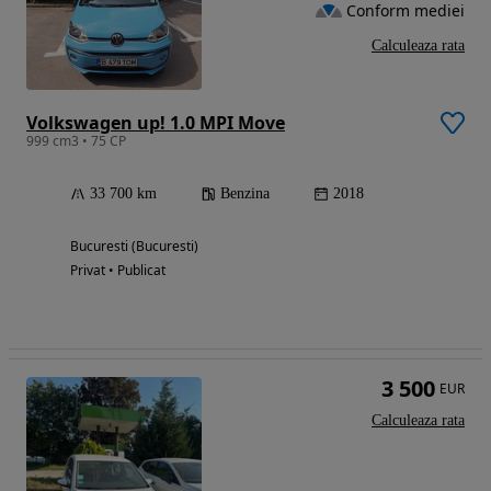
Conform mediei
Calculeaza rata
Volkswagen up! 1.0 MPI Move
999 cm3 • 75 CP
33 700 km
Benzina
2018
Bucuresti (Bucuresti)
Privat • Publicat
3 500
EUR
Calculeaza rata