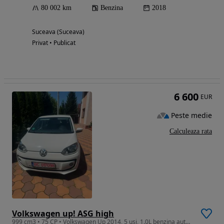
80 002 km
Benzina
2018
Suceava (Suceava)
Privat • Publicat
6 600
EUR
Peste medie
Calculeaza rata
Volkswagen up! ASG high
999 cm3 • 75 CP • Volkswagen Up 2014, 5 usi, 1.0L benzina automata, 75 cp, 105.000km