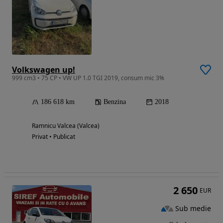
Volkswagen up!
999 cm3 • 75 CP • VW UP 1.0 TGI 2019, consum mic 3%
186 618 km
Benzina
2018
Ramnicu Valcea (Valcea)
Privat • Publicat
2 650
EUR
Sub medie