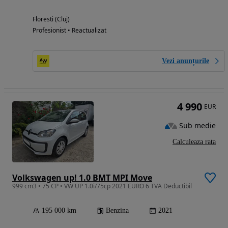
Floresti (Cluj)
Profesionist • Reactualizat
Vezi anunțurile
4 990
EUR
Sub medie
Calculeaza rata
Volkswagen up! 1.0 BMT MPI Move
999 cm3 • 75 CP • VW UP 1.0i/75cp 2021 EURO 6 TVA Deductibil
195 000 km
Benzina
2021