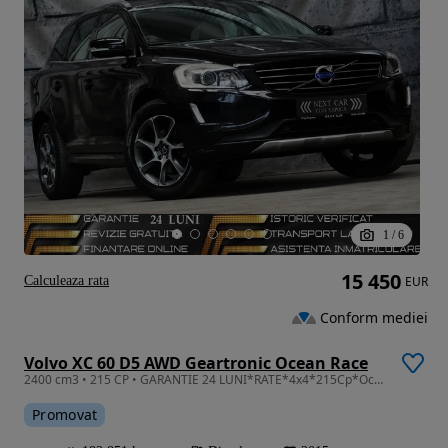
1
/
6
15 450
Calculeaza rata
EUR
Conform mediei
Volvo XC 60 D5 AWD Geartronic Ocean Race
2400 cm3 • 215 CP • GARANTIE 24 LUNI*RATE*4x4*215Cp*Ocean Race *Automata*Trapa*Piele*Full
Promovat