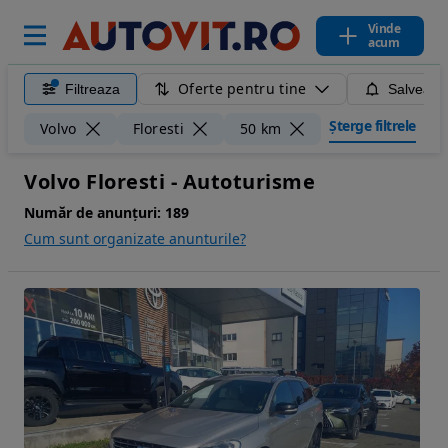
Vinde
acum
Oferte pentru tine
Filtreaza
Salveaza
Șterge filtrele
Volvo
Floresti
50 km
Volvo Floresti - Autoturisme
Număr de anunțuri:
189
Cum sunt organizate anunturile?