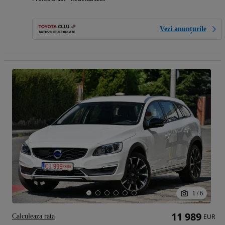
Vezi anunțurile
1
/
6
11 989
Calculeaza rata
EUR