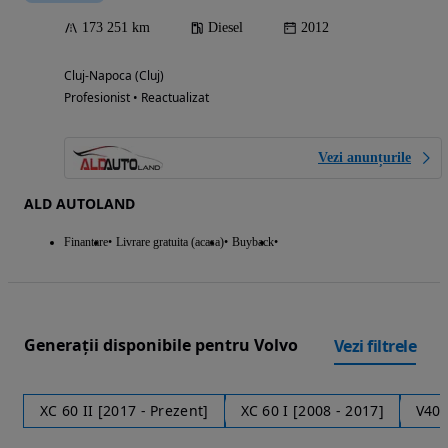
173 251 km
Diesel
2012
Cluj-Napoca (Cluj)
Profesionist • Reactualizat
Vezi anunțurile
ALD AUTOLAND
Finantare
Livrare gratuita (acasa)
Buyback
Generații disponibile pentru Volvo
Vezi filtrele
XC 60 II [2017 - Prezent]
XC 60 I [2008 - 2017]
V40 