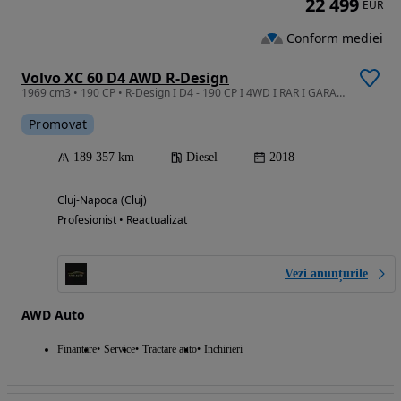
22 499
EUR
Conform mediei
Volvo XC 60 D4 AWD R-Design
1969 cm3 • 190 CP • R-Design I D4 - 190 CP I 4WD I RAR I GARANTIE I RATE I Revizie
Promovat
189 357 km
Diesel
2018
Cluj-Napoca (Cluj)
Profesionist • Reactualizat
Vezi anunțurile
AWD Auto
Finantare
Service
Tractare auto
Inchirieri