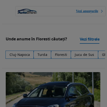
Vezi anunțurile
Unde anume în Floresti căutați?
Vezi filtrele
Cluj-Napoca
Turda
Floresti
Jucu de Sus
Gh