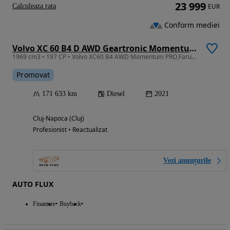
23 999
Calculeaza rata
EUR
Conform mediei
Volvo XC 60 B4 D AWD Geartronic Momentum Pro
1969 cm3 • 197 CP • Volvo XC60 B4 AWD Momentum PRO,Faruri LED,GARANTIE 3 ANI,TVA Deductibi
Promovat
171 633 km
Diesel
2021
Cluj-Napoca (Cluj)
Profesionist • Reactualizat
Vezi anunțurile
AUTO FLUX
Finantare
Buyback