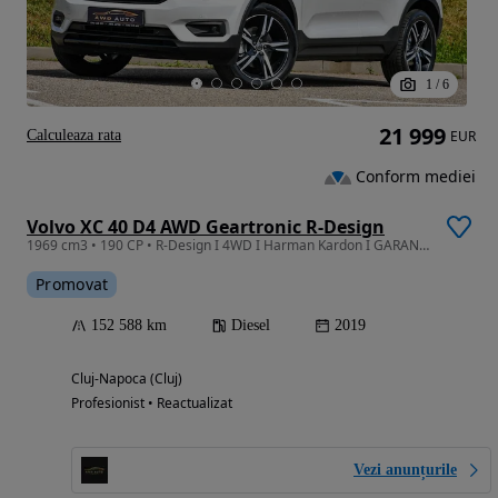
1
/
6
21 999
Calculeaza rata
EUR
Conform mediei
Volvo XC 40 D4 AWD Geartronic R-Design
1969 cm3 • 190 CP • R-Design I 4WD I Harman Kardon I GARANTIE I RATE I Revizie
Promovat
152 588 km
Diesel
2019
Cluj-Napoca (Cluj)
Profesionist • Reactualizat
Vezi anunțurile