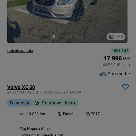
1
/
6
-
505 EUR
Calculeaza rata
17 996
EUR
(
14 872
EUR
-
net
)
Sub medie
Volvo XC 60
2400 cm3 • 190 CP • Volvo XC-60 2.4 AWD AT
Promovat
Detalii verificate
110 023 km
Diesel
2017
Cluj-Napoca (Cluj)
Profesionist • Reactualizat