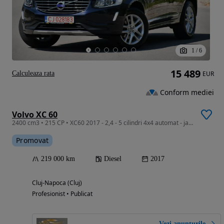
1
/
6
15 489
Calculeaza rata
EUR
Conform mediei
Volvo XC 60
2400 cm3 • 215 CP • XC60 2017 - 2,4 - 5 cilindri 4x4 automat - jante - piele-panoramic
Promovat
219 000 km
Diesel
2017
Cluj-Napoca (Cluj)
Profesionist • Publicat
Vezi anunțurile