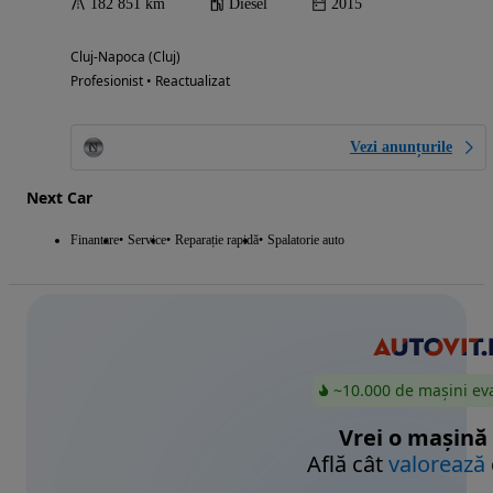
182 851 km
Diesel
2015
Cluj-Napoca (Cluj)
Profesionist • Reactualizat
Vezi anunțurile
Next Car
Finantare
Service
Reparație rapidă
Spalatorie auto
~10.000 de mașini ev
Vrei o mașină
Află cât
valorează