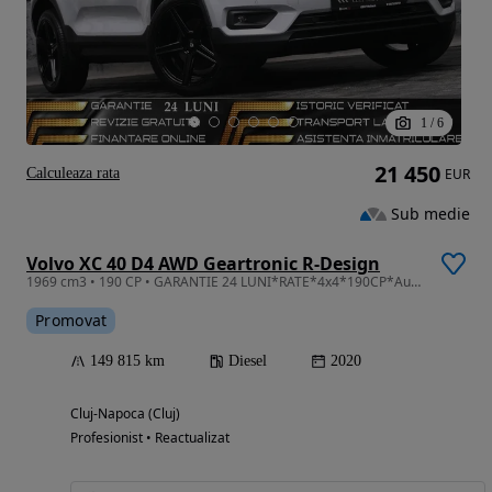
1
/
6
21 450
Calculeaza rata
EUR
Sub medie
Volvo XC 40 D4 AWD Geartronic R-Design
1969 cm3 • 190 CP • GARANTIE 24 LUNI*RATE*4x4*190CP*Automata*R Design*Panorama*Alcantara
Promovat
149 815 km
Diesel
2020
Cluj-Napoca (Cluj)
Profesionist • Reactualizat