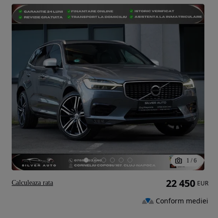
1
/
6
22 450
Calculeaza rata
EUR
Conform mediei