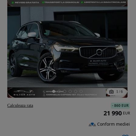
1
/
6
-
860 EUR
Calculeaza rata
21 990
EUR
Conform mediei