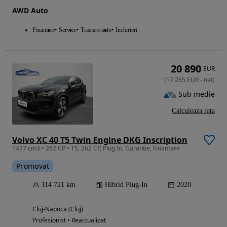
AWD Auto
Finantare
Service
Tractare auto
Inchirieri
20 890
EUR
(
17 265
EUR
-
net
)
Sub medie
Calculeaza rata
Volvo XC 40 T5 Twin Engine DKG Inscription
1477 cm3 • 262 CP • T5, 262 CP, Plug In, Garantie, Finantare
Promovat
114 721 km
Hibrid Plug-In
2020
Cluj-Napoca (Cluj)
Profesionist • Reactualizat