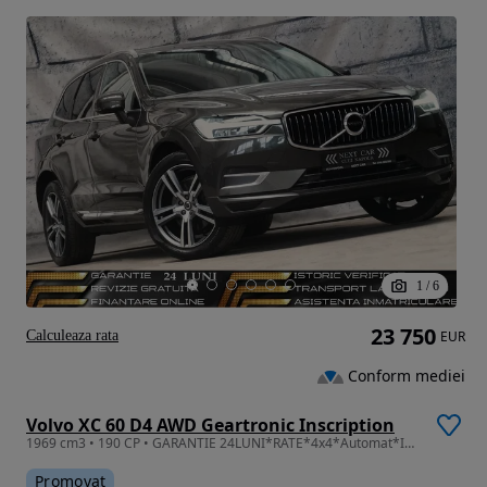
1
/
6
23 750
Calculeaza rata
EUR
Conform mediei
Volvo XC 60 D4 AWD Geartronic Inscription
1969 cm3 • 190 CP • GARANTIE 24LUNI*RATE*4x4*Automat*Inscription*Led*Line Assist*Distronic
Promovat