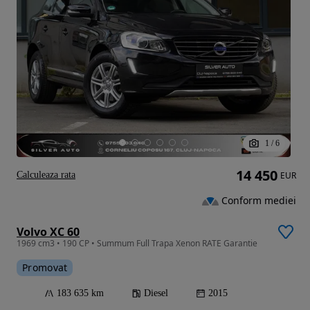
1
/
6
14 450
Calculeaza rata
EUR
Conform mediei
Volvo XC 60
1969 cm3 • 190 CP • Summum Full Trapa Xenon RATE Garantie
Promovat
183 635 km
Diesel
2015