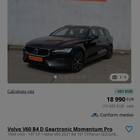
1
/
6
-
501 EUR
Calculeaza rata
18 990
EUR
(
15 695
EUR
-
net
)
Conform mediei
Volvo V60 B4 D Geartronic Momentum Pro
1969 cm3 • 197 CP • Volvo V60 2021 B4 197 CP,Faruri LED,GARANTIE 3 ANI,TVA Deductibil