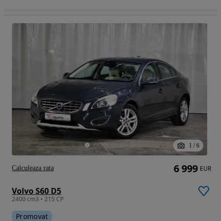
1
/
6
6 999
Calculeaza rata
EUR
Volvo S60 D5
2400 cm3 • 215 CP
Promovat