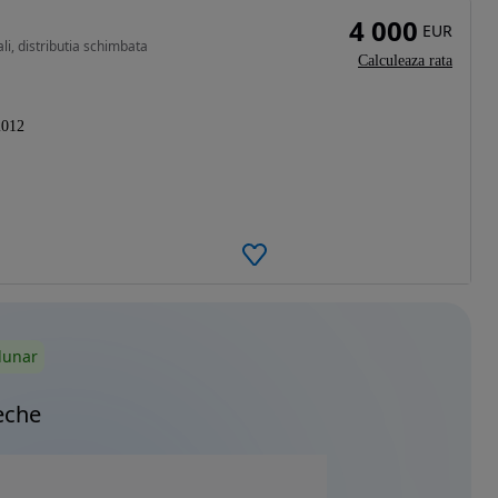
4 000
EUR
li, distributia schimbata
Calculeaza rata
2012
lunar
eche