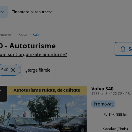
e
Finanțare și resurse
e
Finanțare
e
Instrument de evaluare a mașinii
Raport al istoricului vehiculului
ce
Blog Autovit.ro
oturisme
Volvo
S40
anțare
0 - Autoturisme
lii verificate
S
um sunt organizate anunturile?
S40
Șterge filtrele
Volvo S40
1783 cm3 • 122 CP • / Rat
Promovat
198 000 km
Sacalaz (Timis)