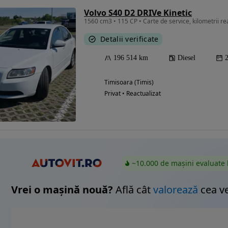
Volvo S40 D2 DRIVe Kinetic
1560 cm3 • 115 CP • Carte de service, kilometrii rea
Detalii verificate
Eligibil pentru
finantare
196 514 km
Diesel
Timisoara (Timis)
Privat • Reactualizat
~10.000 de mașini evaluate 
Vrei o mașină nouă?
Află cât
valorează
cea v