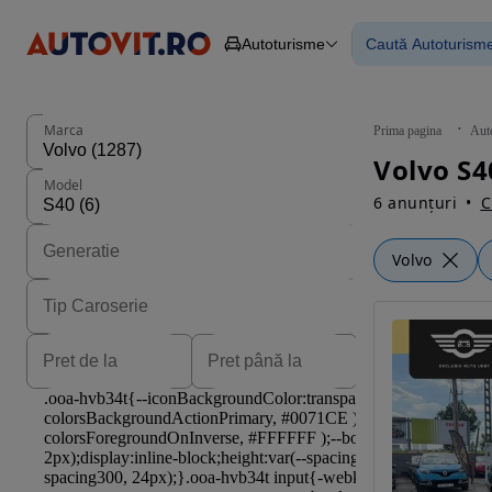
Autoturisme
Caută Autoturism
Autoturisme
Piese
Toate mașinil
Camioane
Mașinile rulat
Constructii
Mașini noi
Agro
Mașini electri
Marca
Prima pagina
Aut
Autoutilitare
Mașini cu fin
Volvo S4
Motociclete
Mașini cu deta
Model
Remorci
6 anunțuri
C
Volvo