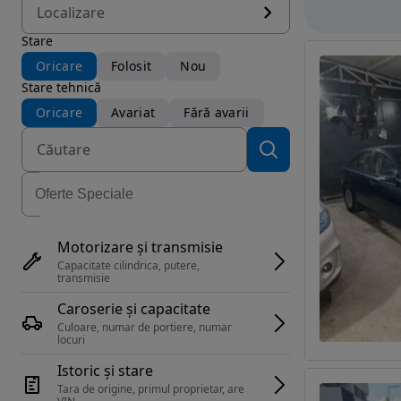
Localizare
Stare
Oricare
Folosit
Nou
Stare tehnică
Oricare
Avariat
Fără avarii
Motorizare și transmisie
Capacitate cilindrica, putere, 
transmisie
Caroserie și capacitate
Culoare, numar de portiere, numar 
locuri
Istoric și stare
Tara de origine, primul proprietar, are 