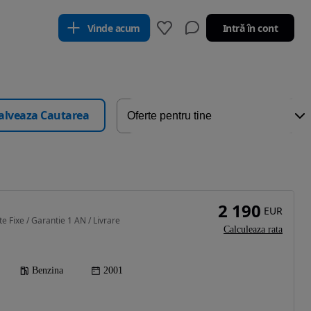
Vinde acum
Intră în cont
alveaza Cautarea
2 190
EUR
e Fixe / Garantie 1 AN / Livrare
Calculeaza rata
Benzina
2001