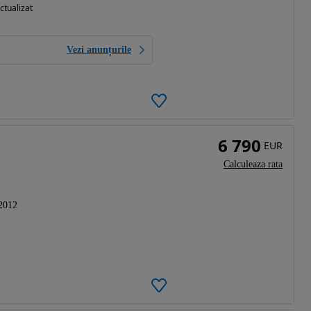
ctualizat
Vezi anunțurile
6 790
EUR
Calculeaza rata
2012