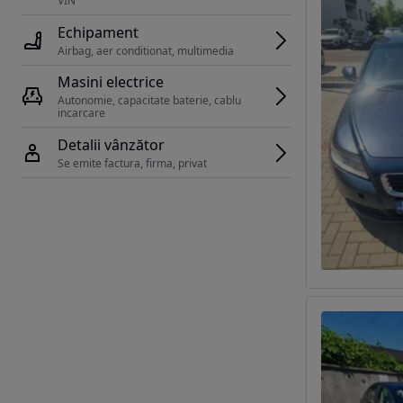
VIN 
Echipament
Airbag, aer conditionat, multimedia
Masini electrice
Autonomie, capacitate baterie, cablu 
incarcare 
Detalii vânzător
Se emite factura, firma, privat