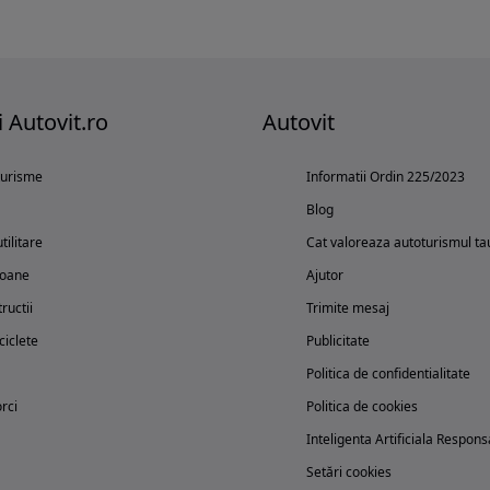
i Autovit.ro
Autovit
turisme
Informatii Ordin 225/2023
Blog
tilitare
Cat valoreaza autoturismul ta
oane
Ajutor
ructii
Trimite mesaj
iclete
Publicitate
Politica de confidentialitate
rci
Politica de cookies
Inteligenta Artificiala Respons
Setări cookies