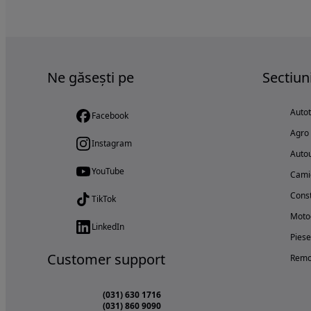
Ne găsești pe
Sectiun
Auto
Facebook
Agro
Instagram
Autou
YouTube
Cami
Const
TikTok
Motoc
LinkedIn
Piese
Customer support
Remo
(031) 630 1716
(031) 860 9090