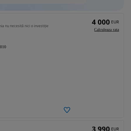
4 000
EUR
 nu necesită nici o investiție
Calculeaza rata
010
3 990
EUR