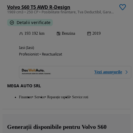
Volvo S60 T5 AWD R-Design
1969 cm3 • 250 CP • Posibilitate finantare, Tva Deductibil, Garantie!!!
Detalii verificate
193 192 km
Benzina
2019
Iasi (Iasi)
Profesionist • Reactualizat
Vezi anunțurile
MEGA AUTO SRL
Finantare
Service
Reparație rapidă
Service roti
Generații disponibile pentru Volvo S60