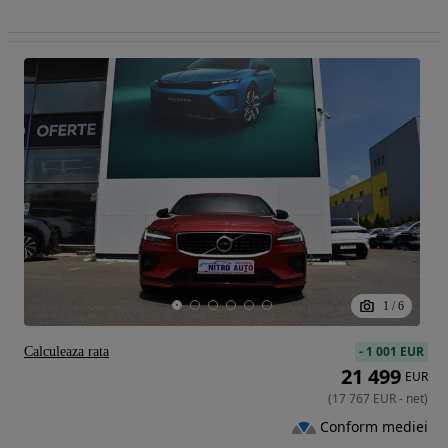
1
/
6
-
1 001 EUR
Calculeaza rata
21 499
EUR
(
17 767
EUR
-
net
)
Conform mediei