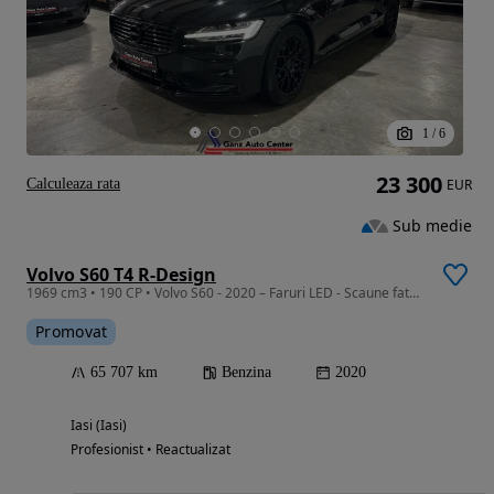
1
/
6
23 300
Calculeaza rata
EUR
Sub medie
Volvo S60 T4 R-Design
1969 cm3 • 190 CP • Volvo S60 - 2020 – Faruri LED - Scaune fata si spate incalzite
Promovat
65 707 km
Benzina
2020
Iasi (Iasi)
Profesionist • Reactualizat