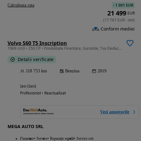
-
1 001 EUR
Calculeaza rata
21 499
EUR
(
17 767
EUR
-
net
)
Conform mediei
Volvo S60 T5 Inscription
1969 cm3 • 250 CP • Posibilitate Finantare, Garantie, Tva Deductibil!!!
Detalii verificate
118 753 km
Benzina
2019
Iasi (Iasi)
Profesionist • Reactualizat
Vezi anunțurile
MEGA AUTO SRL
Finantare
Service
Reparație rapidă
Service roti