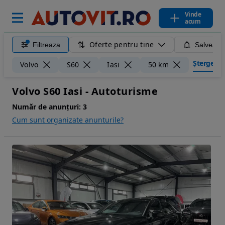
Vinde
acum
Oferte pentru tine
Filtreaza
Salveaza
Șterge filt
Volvo
S60
Iasi
50 km
Volvo S60 Iasi - Autoturisme
Număr de anunțuri:
3
Cum sunt organizate anunturile?