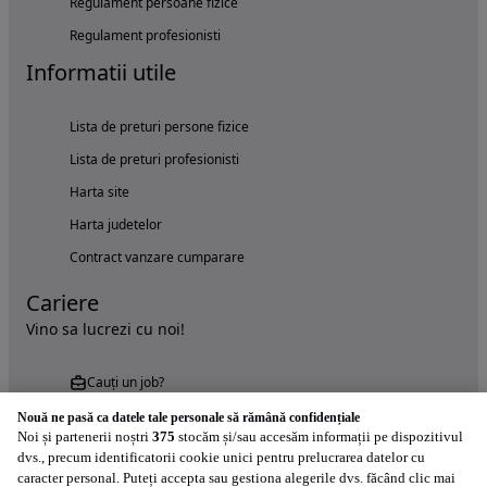
Regulament persoane fizice
Regulament profesionisti
Informatii utile
Lista de preturi persone fizice
Lista de preturi profesionisti
Harta site
Harta judetelor
Contract vanzare cumparare
Cariere
Vino sa lucrezi cu noi!
Cauți un job?
Nouă ne pasă ca datele tale personale să rămână confidențiale
Noi și partenerii noștri
375
stocăm și/sau accesăm informații pe dispozitivul
dvs., precum identificatorii cookie unici pentru prelucrarea datelor cu
caracter personal. Puteți accepta sau gestiona alegerile dvs. făcând clic mai