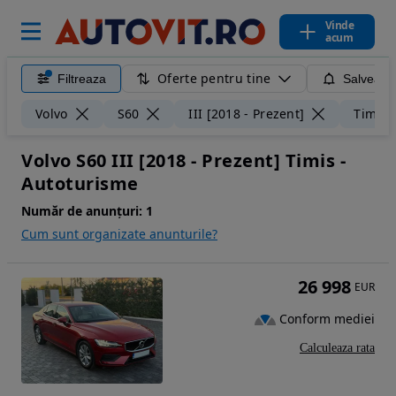
Vinde
acum
Oferte pentru tine
Filtreaza
Salveaza
Volvo
S60
III [2018 - Prezent]
Timis
Volvo S60 III [2018 - Prezent] Timis -
Autoturisme
Număr de anunțuri:
1
Cum sunt organizate anunturile?
26 998
EUR
Conform mediei
Calculeaza rata