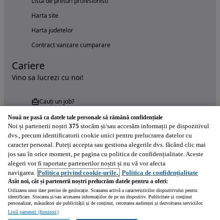
Lista de preturi profesionisti
Harta site
Harta judetelor
Contract vanzare cumparare
Cariere
Vino sa lucrezi cu noi!
Cauți un job?
Nouă ne pasă ca datele tale personale să rămână confidențiale
Noi și partenerii noștri
375
stocăm și/sau accesăm informații pe dispozitivul
dvs., precum identificatorii cookie unici pentru prelucrarea datelor cu
caracter personal. Puteți accepta sau gestiona alegerile dvs. făcând clic mai
jos sau în orice moment, pe pagina cu politica de confidențialitate. Aceste
alegeri vor fi raportate partenerilor noștri și nu vă vor afecta
Încearcă acum aplicația Autovit.ro
navigarea.
Politica privind cookie-urile,
Politica de confidențialitate
Atât noi, cât și partenerii noștri prelucrăm datele pentru a oferi:
Utilizarea unor date precise de geolocație. Scanarea activă a caracteristicilor dispozitivului pentru
identificare. Stocarea și/sau accesarea informațiilor de pe un dispozitiv. Publicitate și conținut
personalizat, măsurători ale publicității și de conținut, cercetarea audienței și dezvoltarea serviciilor.
Listă parteneri (furnizori)