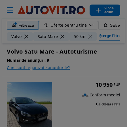
Vinde
acum
Oferte pentru tine
Filtreaza
Salveaza
Șterge filtrele
Volvo
Satu Mare
50 km
Volvo Satu Mare - Autoturisme
Număr de anunțuri:
9
Cum sunt organizate anunturile?
10 950
EUR
Conform mediei
Calculeaza rata