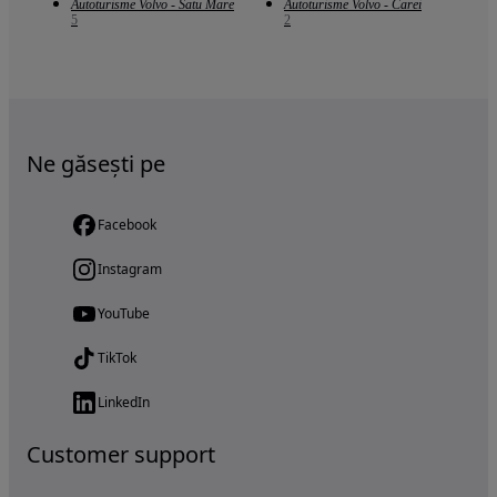
Autoturisme Volvo - Satu Mare
Autoturisme Volvo - Carei
5
2
Ne găsești pe
Facebook
Instagram
YouTube
TikTok
LinkedIn
Customer support