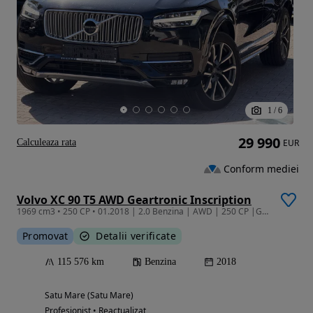
1
/
6
29 990
Calculeaza rata
EUR
Conform mediei
Volvo XC 90 T5 AWD Geartronic Inscription
1969 cm3 • 250 CP • 01.2018 | 2.0 Benzina | AWD | 250 CP |Garantie | Finantare | Istoric |
Promovat
Detalii verificate
115 576 km
Benzina
2018
Satu Mare (Satu Mare)
Profesionist • Reactualizat