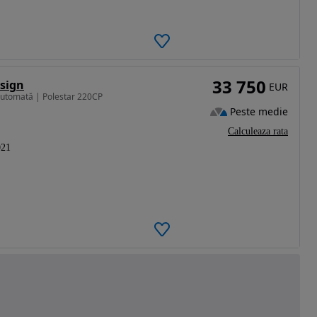
33 750
sign
EUR
Automată | Polestar 220CP
Peste medie
Calculeaza rata
021