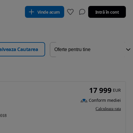
Vinde acum
Intră în cont
alveaza Cautarea
17 999
EUR
Conform mediei
Calculeaza rata
2018