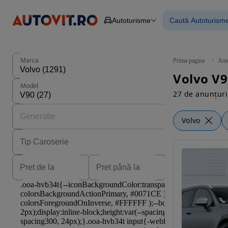
Autoturisme
Caută Autoturism
Autoturisme
Piese
Toate mașinil
Camioane
Mașinile rulat
Constructii
Mașini noi
Agro
Mașini electri
Marca
Prima pagina
Aut
Autoutilitare
Mașini cu fin
Volvo V9
Motociclete
Mașini cu deta
Model
Remorci
27 de anunțuri
Volvo