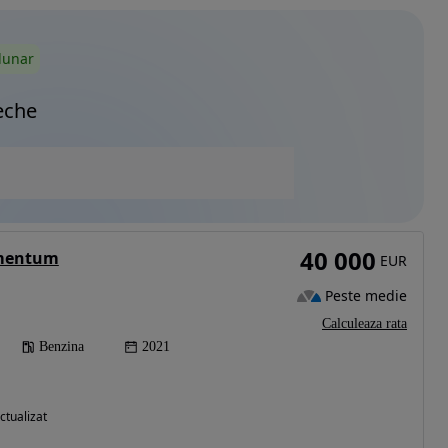
lunar
eche
40 000
omentum
EUR
Peste medie
Calculeaza rata
Benzina
2021
ctualizat