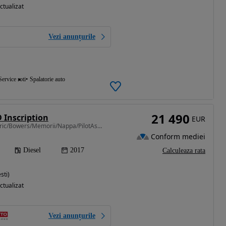
ctualizat
Vezi anunțurile
Service roti
Spalatorie auto
21 490
 Inscription
EUR
1969 cm3 • 235 CP • Istoric/Bowers/Memorii/Nappa/PilotAsist
Conform mediei
Diesel
2017
Calculeaza rata
sti)
ctualizat
Vezi anunțurile