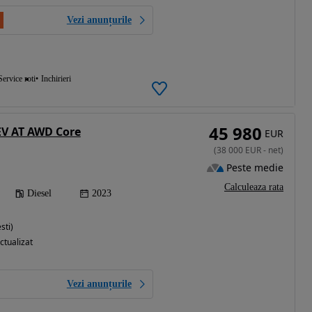
Vezi anunțurile
Service roti
Inchirieri
45 980
EV AT AWD Core
EUR
(
38 000
EUR
-
net
)
Peste medie
Calculeaza rata
Diesel
2023
sti)
ctualizat
Vezi anunțurile