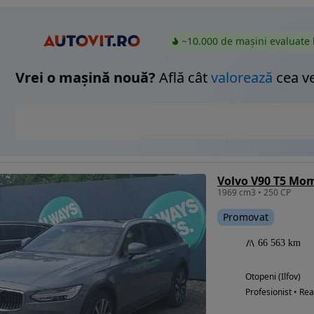
~10.000 de mașini evaluate 
Vrei o mașină nouă?
Află cât
valorează
cea v
Volvo V90 T5 M
1969 cm3 • 250 CP
Promovat
66 563 km
Otopeni (Ilfov)
Profesionist • Rea