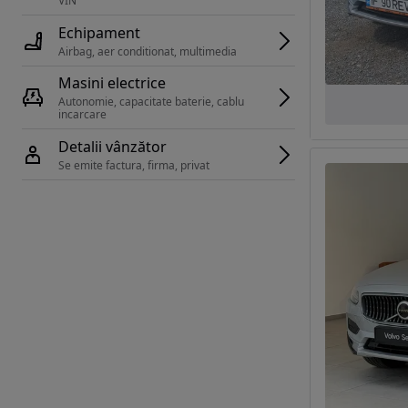
VIN 
Echipament
Airbag, aer conditionat, multimedia
Masini electrice
Autonomie, capacitate baterie, cablu 
incarcare 
Detalii vânzător
Se emite factura, firma, privat