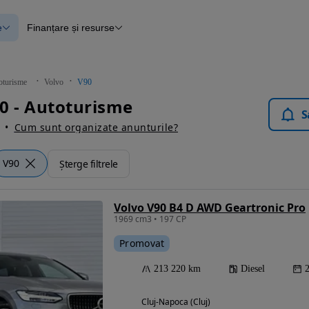
e
Finanțare și resurse
e
Finanțare
e
Instrument de evaluare a mașinii
Raport al istoricului vehiculului
ce
Blog Autovit.ro
oturisme
Volvo
V90
anțare
0 - Autoturisme
lii verificate
S
Cum sunt organizate anunturile?
V90
Șterge filtrele
Volvo V90 B4 D AWD Geartronic Pro
1969 cm3 • 197 CP
Promovat
213 220 km
Diesel
Cluj-Napoca (Cluj)