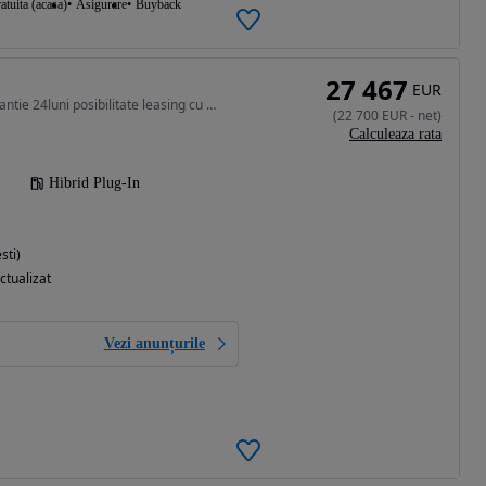
atuita (acasa)
Asigurare
Buyback
27 467
EUR
1969 cm3 • 401 CP • Garantie 24luni posibilitate leasing cu marja fixa de 1.99%
(
22 700
EUR
-
net
)
Calculeaza rata
Hibrid Plug-In
sti)
ctualizat
Vezi anunțurile