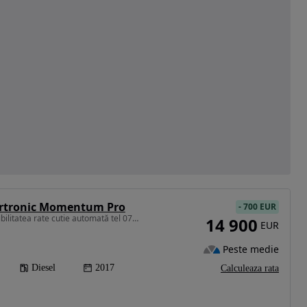
artronic Momentum Pro
-
700 EUR
1969 cm3 • 150 CP • Posibilitatea rate cutie automată tel 0729992999
14 900
EUR
Peste medie
Diesel
2017
Calculeaza rata