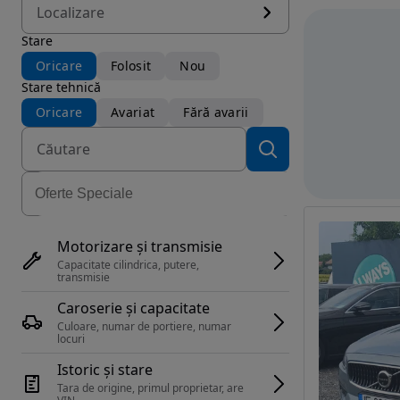
Localizare
Stare
Oricare
Folosit
Nou
Stare tehnică
Oricare
Avariat
Fără avarii
Motorizare și transmisie
Capacitate cilindrica, putere, 
transmisie
Caroserie și capacitate
Culoare, numar de portiere, numar 
locuri
Istoric și stare
Tara de origine, primul proprietar, are 