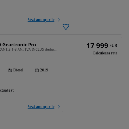
Vezi anunțurile
17 999
 Geartronic Pro
EUR
1969 cm3 • 190 CP • GARANTIE 1-3 ANI TVA INCLUS deductibil AWD piele navi RATE si LEASING
Calculeaza rata
Diesel
2019
ctualizat
Vezi anunțurile