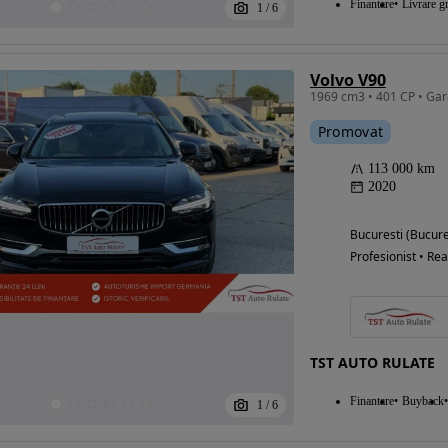
Finantare
Livrare gr
1
/
6
Volvo V90
Eligibil pentru
finantare
Promovat
113 000 km
2020
Bucuresti (Bucure
Profesionist • Rea
TST AUTO RULATE
Finantare
Buyback
1
/
6